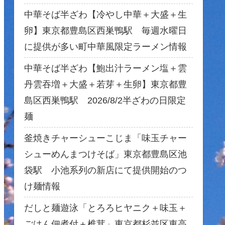
中華そば半ざわ【冷やし中華＋大盛＋生
卵】東京都豊島区西巣鴨駅 毎週水曜日
に提供が多い町中華風限定ラーメン情報
中華そば半ざわ【鮑出汁ラーメン塩＋雲
丹雲吞増＋大盛＋若芽＋生卵】東京都豊
島区西巣鴨駅 2026/8/2半ざわの日限定
麺
釜焼きチャーシューこじま「味玉チャー
シューめんまつけそば」東京都豊島区池
袋駅 小池系列の新店にて提供開始のつ
け麺情報
だしと麺遊泳「とろろヒヤニク＋味玉＋
ごはん佃煮付＋椎茸」東京都杉並区東高