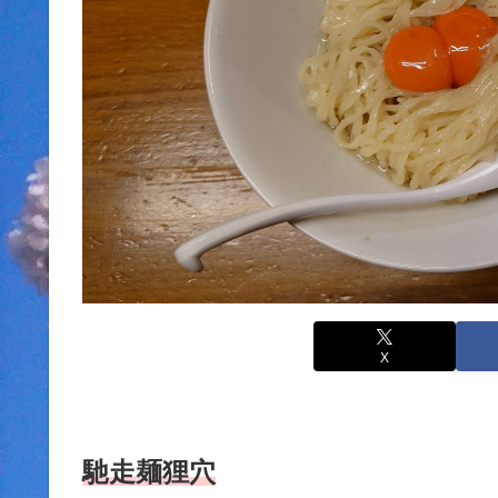
X
馳走麺狸穴