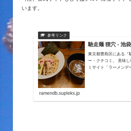
います。
馳走麺 狸穴 - 池
東京都豊島区にある『
ー・クチコミ。 美味
ミサイト「ラーメンデ
をチェック！全国の...
ramendb.supleks.jp