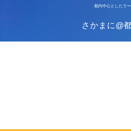
都内中心としたラー
さかまに@都内