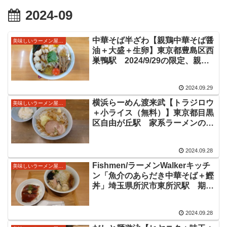
2024-09
中華そば半ざわ【親鶏中華そば醤
美味しいラーメン屋さん
油＋大盛＋生卵】東京都豊島区西
巣鴨駅 2024/9/29の限定、親鶏
を使った中華そば情報
2024.09.29
横浜らーめん渡来武【トラジロウ
美味しいラーメン屋さん
＋小ライス（無料）】東京都目黒
区自由が丘駅 家系ラーメンのお
店で提供開始の二郎系メニュー
2024.09.28
Fishmen/ラーメンWalkerキッチ
美味しいラーメン屋さん
ン「魚介のあらだき中華そば＋鰹
丼」埼玉県所沢市東所沢駅 期間
限定出店激ウマ麺
2024.09.28