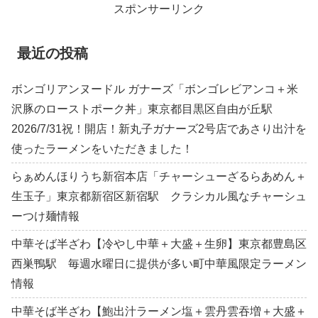
スポンサーリンク
最近の投稿
ボンゴリアンヌードル ガナーズ「ボンゴレビアンコ＋米
沢豚のローストポーク丼」東京都目黒区自由が丘駅
2026/7/31祝！開店！新丸子ガナーズ2号店であさり出汁を
使ったラーメンをいただきました！
らぁめんほりうち新宿本店「チャーシューざるらあめん＋
生玉子」東京都新宿区新宿駅 クラシカル風なチャーシュ
ーつけ麺情報
中華そば半ざわ【冷やし中華＋大盛＋生卵】東京都豊島区
西巣鴨駅 毎週水曜日に提供が多い町中華風限定ラーメン
情報
中華そば半ざわ【鮑出汁ラーメン塩＋雲丹雲吞増＋大盛＋