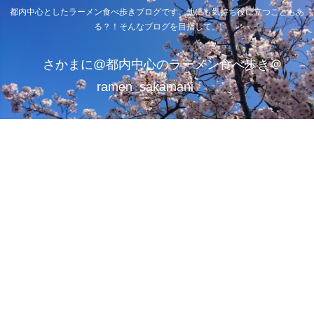
都内中心としたラーメン食べ歩きブログです。他にも気持ち役に立つこともあ
る？！そんなブログを目指して。
さかまに@都内中心のラーメン食べ歩き＠
ramen_sakamani