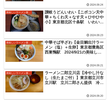
2024.09.24
讃岐うどんいわい【ニボコン天中
美味しいラーメン屋さん
華＋ちくわ天＋なす天＋ひやひや
小】東京都北区十条駅 いわい×
夏海×雨マケコラボの限定麺
2024.09.23
中華そば半ざわ【金目鯛出汁ラー
美味しいラーメン屋さん
メン（塩）＋生卵】東京都豊島区
西巣鴨駅 2024/9/21の美味しい
限定ラーメン情報
2024.09.21
ラーメン二郎立川店【冷やし汁な
美味しいラーメン屋さん
し（生たまご付）】東京都立川市
立川駅 立川二郎さん提供 冷や
しの汁なし情報
2024.09.20