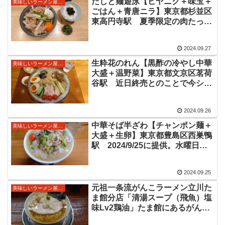
だしと麺遊泳【ヒヤニク＋味玉＋
美味しいラーメン屋さん
ごはん＋青唐ニラ】東京都杉並区
東高円寺駅 夏季限定の肉たっぷ
りに極太麺の冷やしラーメン
2024.09.27
生粋花のれん【黒酢の冷やし中華
美味しいラーメン屋さん
大盛＋温野菜】東京都文京区茗荷
谷駅 近日終売とのことで今シー
ズン再度。期間限定麺情報
2024.09.26
中華そば半ざわ【チャンポン麺＋
美味しいラーメン屋さん
大盛＋生卵】東京都豊島区西巣鴨
駅 2024/9/25に提供。水曜日の
町中華風限定メニュー
2024.09.25
元祖一条流がんこラーメン立川た
美味しいラーメン屋さん
ま館分店「清湯スープ（飛魚）塩
味Lv2鶏油」たま館にあるがんこ
さんのレギュラー塩ラーメン