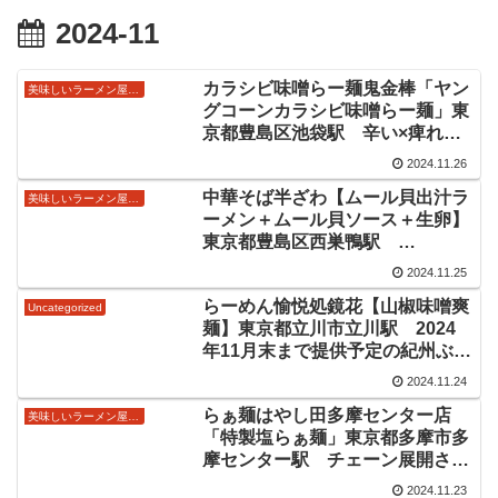
2024-11
カラシビ味噌らー麺鬼金棒「ヤン
美味しいラーメン屋さん
グコーンカラシビ味噌らー麺」東
京都豊島区池袋駅 辛い×痺れの
美味しい味噌ラーメン情報
2024.11.26
中華そば半ざわ【ムール貝出汁ラ
美味しいラーメン屋さん
ーメン＋ムール貝ソース＋生卵】
東京都豊島区西巣鴨駅
2024/11/24の激ウマ限定麺
2024.11.25
らーめん愉悦処鏡花【山椒味噌爽
Uncategorized
麺】東京都立川市立川駅 2024
年11月末まで提供予定の紀州ぶど
う山椒使用の限定メニュー
2024.11.24
らぁ麺はやし田多摩センター店
美味しいラーメン屋さん
「特製塩らぁ麺」東京都多摩市多
摩センター駅 チェーン展開され
ているはやし田さんの塩ラーメン
2024.11.23