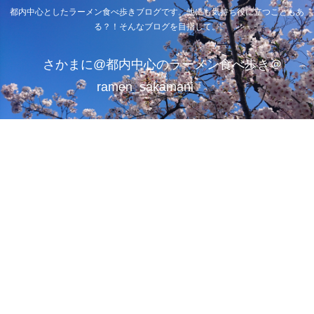
都内中心としたラーメン食べ歩きブログです。他にも気持ち役に立つこともあ
る？！そんなブログを目指して。
さかまに@都内中心のラーメン食べ歩き＠
ramen_sakamani