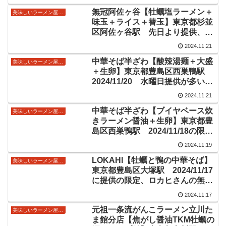
無冠阿佐ヶ谷【牡蠣塩ラーメン＋
美味しいラーメン屋さん
味玉＋ライス＋替玉】東京都杉並
区阿佐ヶ谷駅 先日より提供、無
冠さんと言えば！な限定麺
2024.11.21
中華そば半ざわ【酸辣湯麺＋大盛
美味しいラーメン屋さん
＋生卵】東京都豊島区西巣鴨駅
2024/11/20 水曜日提供が多い町
中華風限定メニュー
2024.11.21
中華そば半ざわ【ブイヤベース炊
美味しいラーメン屋さん
きラーメン醤油＋生卵】東京都豊
島区西巣鴨駅 2024/11/18の限定
ラーメン情報
2024.11.19
LOKAHI【牡蠣と鴨の中華そば】
美味しいラーメン屋さん
東京都豊島区大塚駅 2024/11/17
に提供の限定、ロカヒさんの無化
調ラーメン情報
2024.11.17
元祖一条流がんこラーメン立川た
美味しいラーメン屋さん
ま館分店【焦がし醤油TKM牡蠣の