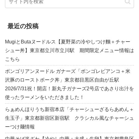
最近の投稿
MugiとButaヌードルス【夏野菜の冷やしつけ麵＋チャー
シュー丼】東京都立川市立川駅 期間限定メニュー情報は
こちら
ボンゴリアンヌードル ガナーズ「ボンゴレビアンコ＋米
沢豚のローストポーク丼」東京都目黒区自由が丘駅
2026/7/31祝！開店！新丸子ガナーズ2号店であさり出汁を
使ったラーメンをいただきました！
らぁめんほりうち新宿本店「チャーシューざるらあめん＋
生玉子」東京都新宿区新宿駅 クラシカル風なチャーシュ
ーつけ麺情報
中華そば半ざわ【冷やし中華＋大盛＋生卵】東京都豊島区