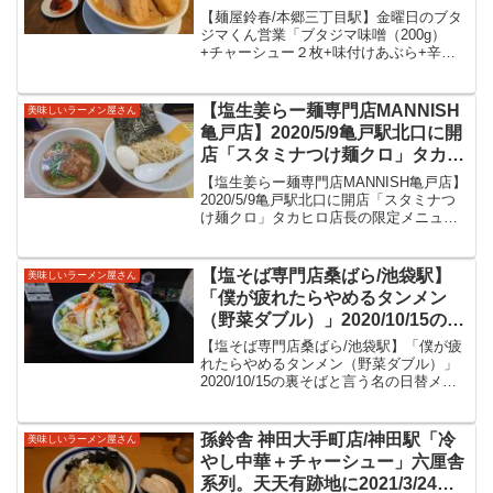
+味付けあぶら+辛辛くん」金曜日
【麺屋鈴春/本郷三丁目駅】金曜日のブタ
の二郎系営業に訪問。今週は豚に
ジマくん営業「ブタジマ味噌（200g）
+チャーシュー２枚+味付けあぶら+辛辛
鶏を加えて炊いたという美味しい
くん」金曜日の二郎系営業に訪問。今週
G系をいただいてきました。
は豚に鶏を加えて炊いたという美味しい
G系をいただいてきました。【麺屋鈴春/
【塩生姜らー麺専門店MANNISH
美味しいラーメン屋さん
本郷三丁目駅】２...
亀戸店】2020/5/9亀戸駅北口に開
店「スタミナつけ麺クロ」タカヒ
ロ店長の限定メニュー。神田にあ
【塩生姜らー麺専門店MANNISH亀戸店】
るマニッシュさんの２号店。ニン
2020/5/9亀戸駅北口に開店「スタミナつ
け麺クロ」タカヒロ店長の限定メニュ
ニクたっぷりでスタミナ満点なつ
ー。神田にあるマニッシュさんの２号
け麺をいただきました。
店。ニンニクたっぷりでスタミナ満点な
つけ麺をいただきました。【塩生姜らー
【塩そば専門店桑ばら/池袋駅】
美味しいラーメン屋さん
麺専門店MAN...
「僕が疲れたらやめるタンメン
（野菜ダブル）」2020/10/15の裏
そばと言う名の日替メニュー。白
【塩そば専門店桑ばら/池袋駅】「僕が疲
菜などの野菜がどっさりと乗った
れたらやめるタンメン（野菜ダブル）」
2020/10/15の裏そばと言う名の日替メニ
美味しいタンメンをいただいてき
ュー。白菜などの野菜がどっさりと乗っ
ました。
た美味しいタンメンをいただいてきまし
た。【塩そば専門店桑ばら/池袋駅】池袋
孫鈴舎 神田大手町店/神田駅「冷
美味しいラーメン屋さん
駅からサン...
やし中華＋チャーシュー」六厘舎
系列。天天有跡地に2021/3/24開