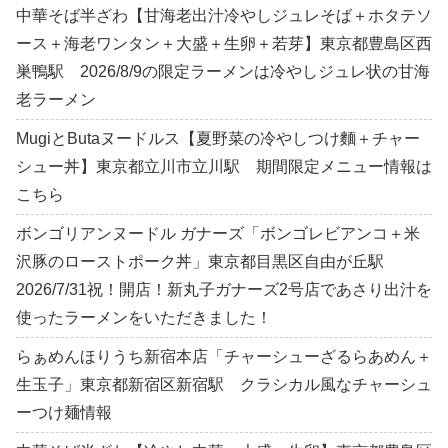
中華そば半ざわ【甘海老出汁冷やしジュレそば＋ホタテソ
ース＋海老ワンタン＋大盛＋生卵＋若芽】東京都豊島区西
巣鴨駅 2026/8/9の限定ラーメンは冷やしジュレ状の甘海
老ラーメン
MugiとButaヌードルス【夏野菜の冷やしつけ麵＋チャー
シュー丼】東京都立川市立川駅 期間限定メニュー情報は
こちら
ボンゴリアンヌードル ガナーズ「ボンゴレビアンコ＋米
沢豚のローストポーク丼」東京都目黒区自由が丘駅
2026/7/31祝！開店！新丸子ガナーズ2号店であさり出汁を
使ったラーメンをいただきました！
らぁめんほりうち新宿本店「チャーシューざるらあめん＋
生玉子」東京都新宿区新宿駅 クラシカル風なチャーシュ
ーつけ麺情報