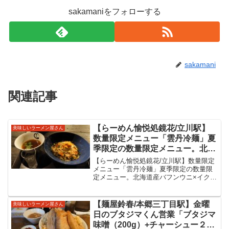
sakamaniをフォローする
sakamani
関連記事
【らーめん愉悦処鏡花/立川駅】
美味しいラーメン屋さん
数量限定メニュー「雲丹冷麺」夏
季限定の数量限定メニュー。北海
道産バフンウニ×イクラ×ゴールド
【らーめん愉悦処鏡花/立川駅】数量限定
ラッシュ（とうもろこし）のアイ
メニュー「雲丹冷麺」夏季限定の数量限
定メニュー。北海道産バフンウニ×イクラ
スがおりなす美味しい冷やしの限
×ゴールドラッシュ（とうもろこし）のア
定メニューをいただいてきまし
イスがおりなす美味しい冷やしの限定メ
た。
ニューをいただいてきました。【らーめ
【麺屋鈴春/本郷三丁目駅】金曜
美味しいラーメン屋さん
ん愉悦処鏡花/立川...
日のブタジマくん営業「ブタジマ
味噌（200g）+チャーシュー２枚