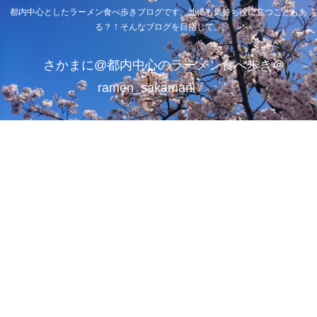
都内中心としたラーメン食べ歩きブログです。他にも気持ち役に立つこともあ
る？！そんなブログを目指して。
さかまに@都内中心のラーメン食べ歩き＠
ramen_sakamani