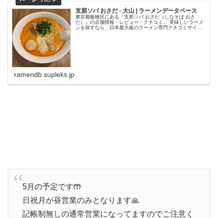
支那ソバ おさだ - 大山 | ラーメンデータベース
東京都板橋区にある『支那ソバ おさだ（しなそば おさ
だ）』の店舗情報・レビュー・クチコミ。 美味しいラーメ
ンを探すなら、日本最大級のラーメン専門クチコミサイト
「ラーメンデータベース」で検索。ランキングでいま話題
のラーメン店をチェック！全国の...
ramendb.supleks.jp
5月の予定です🤲
日祝月が昼営業のみとなります🙏
記帳制無しの通常営業になってますのでご注意く