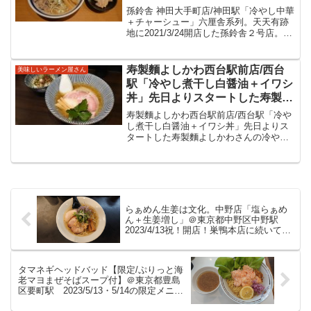
店した孫鈴舎２号店。2021/6/11
孫鈴舎 神田大手町店/神田駅「冷やし中華
より提供開始の冷やし中華はゴマ
＋チャーシュー」六厘舎系列。天天有跡
地に2021/3/24開店した孫鈴舎２号店。
の風味と海苔が印象的な美味しい
2021/6/11より提供開始の冷やし中華はゴ
冷やし中華をいただきました。
マの風味と海苔が印象的な美味しい冷や
し中華をいただきました。孫鈴舎 神田
寿製麵よしかわ西台駅前店/西台
美味しいラーメン屋さん
大...
駅「冷やし煮干し白醤油＋イワシ
丼」先日よりスタートした寿製麵
よしかわさんの冷やしメニュー。
寿製麵よしかわ西台駅前店/西台駅「冷や
煮干しなどのダシが良く効いた冷
し煮干し白醤油＋イワシ丼」先日よりス
タートした寿製麵よしかわさんの冷やし
たいスープに自家製の細い麺が絡
メニュー。煮干しなどのダシが良く効い
まる美味しい冷やしラーメンをい
た冷たいスープに自家製の細い麺が絡ま
ただきました。
る美味しい冷やしラーメンをいただきま
した。寿製麵よしかわ西...
らぁめん生姜は文化。中野店「塩らぁめ
ん＋生姜増し」＠東京都中野区中野駅
2023/4/13祝！開店！巣鴨本店に続いての
２店舗目。本店とは異なるラーメンを提
供。細い麺にクリアなスープ、屋号でも
ある生姜が美味しい一杯をいただきまし
タマネギヘッドバッド【限定/ぷりっと海
た。
老マヨまぜそばスープ付】＠東京都豊島
区要町駅 2023/5/13・5/14の限定メニュ
ー。池袋桑ばらさん系列。この日の限定