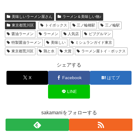
美味しいラーメン屋さん
ラーメン＆美味しい物♪
東京都荒川区
トイボックス
三ノ輪橋駅
三ノ輪駅
醤油ラーメン
ラーメン
人気店
ビブグルマン
特製醤油ラーメン
美味しい
ミシュランガイド東京
東京都荒川区
鶏と水
大賞
ラーメン屋トイ・ボックス
シェアする
X
Facebook
はてブ
LINE
sakamaniをフォローする