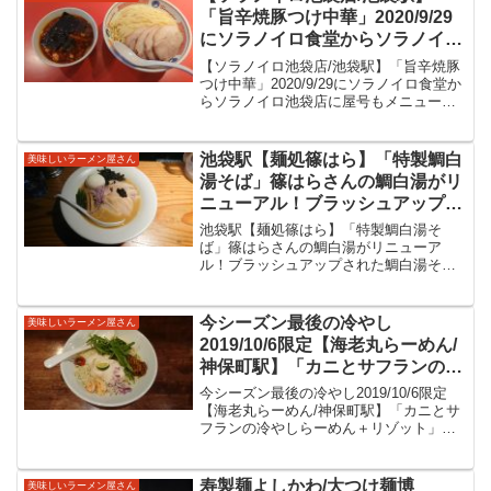
の麺屋六感堂さ...
「旨辛焼豚つけ中華」2020/9/29
にソラノイロ食堂からソラノイロ
池袋店に屋号もメニューも一新し
【ソラノイロ池袋店/池袋駅】「旨辛焼豚
て祝リニューアルオープン。新メ
つけ中華」2020/9/29にソラノイロ食堂か
らソラノイロ池袋店に屋号もメニューも
ニューの辛味が美味しいつけ麺を
一新して祝リニューアルオープン。新メ
いただいてきました。
ニューの辛味が美味しいつけ麺をいただ
いてきました。【ソラノイロ池袋店/池袋
池袋駅【麺処篠はら】「特製鯛白
美味しいラーメン屋さん
駅】２０１...
湯そば」篠はらさんの鯛白湯がリ
ニューアル！ブラッシュアップさ
れた鯛白湯そばをいただいてきま
池袋駅【麺処篠はら】「特製鯛白湯そ
した！
ば」篠はらさんの鯛白湯がリニューア
ル！ブラッシュアップされた鯛白湯そば
をいただいてきました！池袋西口は最近
オープンが相次いでおり、ラーメン激戦
区なHOTエリアになりつつありますね。
今シーズン最後の冷やし
美味しいラーメン屋さん
連食も面白いエリアになって...
2019/10/6限定【海老丸らーめん/
神保町駅】「カニとサフランの冷
やしらーめん＋リゾット」カニ味
今シーズン最後の冷やし2019/10/6限定
噌に貝出汁とサフランとの冷やし
【海老丸らーめん/神保町駅】「カニとサ
フランの冷やしらーめん＋リゾット」カ
ラーメン、桜えびの佃煮など具材
ニ味噌に貝出汁とサフランとの冷やしラ
も含め美味しい限定をいただいて
ーメン、桜えびの佃煮など具材も含め美
きました。
味し限定をいただいてきました。【海老
寿製麺よしかわ/大つけ麺博
美味しいラーメン屋さん