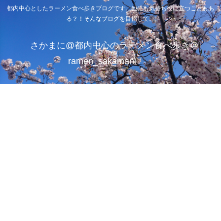
都内中心としたラーメン食べ歩きブログです。他にも気持ち役に立つこともあ
る？！そんなブログを目指して。
さかまに@都内中心のラーメン食べ歩き＠
ramen_sakamani