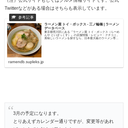
（注）公式サイトもしくはグルメ情報サイトです。公式
Twitterなどがある場合はそちらも表示しています。
ラーメン屋 トイ・ボックス - 三ノ輪橋 | ラーメン
データベース
東京都荒川区にある『ラーメン屋 トイ・ボックス（らーめ
んや といぼっくす）』の店舗情報・レビュー・クチコミ。
美味しいラーメンを探すなら、日本最大級のラーメン専門
クチコミサイト「ラーメンデータベース」で検索。ランキ
ングでいま話題のラーメン店...
ramendb.supleks.jp
3月の予定になります。
とりあえずカレンダー通りですが、変更等があれ