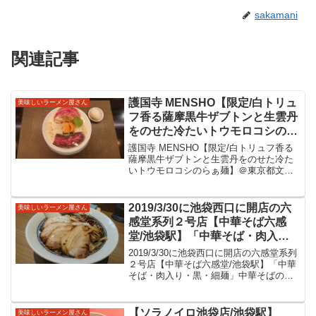
sakamani
関連記事
護国寺 MENSHO【限定/白トリュ
美味しいラーメン屋さん
フ香る薩摩黒牛ザブトンと生雲丹
をのせた冷たいトウモロコシのら
ぁ麺】＠東京都文京区護国寺駅
護国寺 MENSHO【限定/白トリュフ香る
トリュフ香るクリーミーなとうも
薩摩黒牛ザブトンと生雲丹をのせた冷た
いトウモロコシのらぁ麺】＠東京都文京
ろこしスープと様々な具材が美味
区護国寺駅トリュフ香るクリーミーなと
しい限定をいただきました。
うもろこしスープと様々な具材が美味し
い限定をいただきました。MENSHO護国
2019/3/30に池袋西口に開店の六
美味しいラーメン屋さん
寺「麺や庄の」...
感堂系列２号店【中華そば六感
堂/池袋駅】「中華そば・肉入
り・黒・細麺」中華そばの黒はた
2019/3/30に池袋西口に開店の六感堂系列
まり醤油とねぎ油を使ったラーメ
２号店【中華そば六感堂/池袋駅】「中華
そば・肉入り・黒・細麺」中華そばの黒
ン！肉入り＝チャーシューメンで
はたまり醤油とねぎ油を使ったラーメ
いただいてきました！
ン！肉入り＝チャーシューメンでいただ
いてきました！池袋東口は帝京大学近く
【ソラノイロ池袋店/池袋駅】
美味しいラーメン屋さん