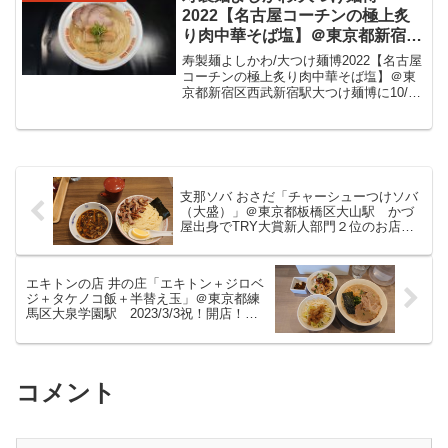
丸らーめん/神...
2022【名古屋コーチンの極上炙
り肉中華そば塩】＠東京都新宿区
西武新宿駅 大つけ麺博に10/29
寿製麺よしかわ/大つけ麺博2022【名古屋
まで出店の埼玉東京に展開されて
コーチンの極上炙り肉中華そば塩】＠東
京都新宿区西武新宿駅大つけ麺博に10/29
いるお店です。ふくよかな鶏スー
まで出店の埼玉東京に展開されているお
プに自家製麺が美味しい鶏ラーメ
店です。ふくよかな鶏スープに自家製麺
ンをいただきました。
が美味しい鶏ラーメンをいただきまし
た。寿製麺よし...
支那ソバ おさだ「チャーシューつけソバ
（大盛）」＠東京都板橋区大山駅 かづ
屋出身でTRY大賞新人部門２位のお店で
す。自家製の細い麺に、日本蕎麦テイス
ト感じる醤油スープ、たっぷりの千切り
チャーシューが美味しいつけ麺をいただ
エキトンの店 井の庄「エキトン＋ジロベ
きました。
ジ＋タケノコ飯＋半替え玉」＠東京都練
馬区大泉学園駅 2023/3/3祝！開店！井
の庄さん系列の豚骨ラーメン専門店との
こと。豚骨の旨味あるスープに細い麺が
美味しいラーメンをいただきました。
コメント