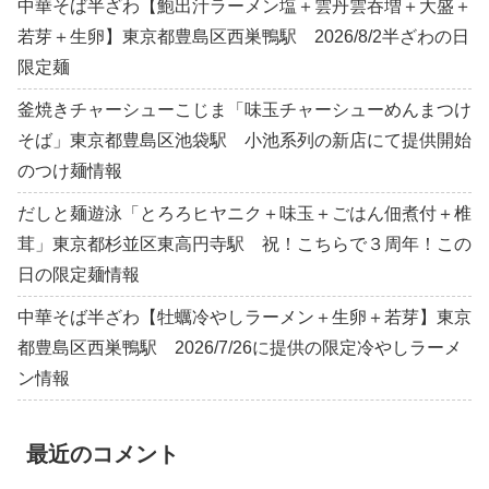
中華そば半ざわ【鮑出汁ラーメン塩＋雲丹雲吞増＋大盛＋
若芽＋生卵】東京都豊島区西巣鴨駅 2026/8/2半ざわの日
限定麺
釜焼きチャーシューこじま「味玉チャーシューめんまつけ
そば」東京都豊島区池袋駅 小池系列の新店にて提供開始
のつけ麺情報
だしと麺遊泳「とろろヒヤニク＋味玉＋ごはん佃煮付＋椎
茸」東京都杉並区東高円寺駅 祝！こちらで３周年！この
日の限定麺情報
中華そば半ざわ【牡蠣冷やしラーメン＋生卵＋若芽】東京
都豊島区西巣鴨駅 2026/7/26に提供の限定冷やしラーメ
ン情報
最近のコメント