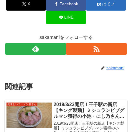
X
Facebook
はてブ
LINE
sakamaniをフォローする
sakamani
関連記事
2019/3/23開店！王子駅の新店
美味しいラーメン屋さん
【キング製麺】ミシュランビブグ
ルマン獲得の小池・にし乃さん系
列！前回いただいた山椒チャーシ
2019/3/23開店！王子駅の新店【キング製
ューメンが美味しかったので早く
麺】ミシュランビブグルマン獲得の小