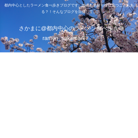
都内中心としたラーメン食べ歩きブログです。他にも気持ち役に立つこともあ
る？！そんなブログを目指して。
さかまに@都内中心のラーメン食べ歩き＠
ramen_sakamani