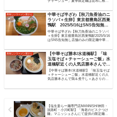
チャーシュー」夏季限定麺は昆布に椎茸
す。すっきりと夏にぴったりな美
と記載がある冷やしらーめん、さらに魚
味しい冷やしをいただいてきまし
介も感じます。すっきりと夏にぴったり
た。
な美味しい冷やしをいただいてきまし
中華そば半ざわ【秋刀魚香油のニ
美味しいラーメン屋さん
た。【らーめん天天有 ...
ラソバ＋生卵】東京都豊島区西巣
鴨駅 2025/5/16はSNS告知無し
店舗のみの限定麺
中華そば半ざわ【秋刀魚香油のニラソバ
＋生卵】東京都豊島区西巣鴨駅2025/5/16
はSNS告知無し店舗のみの限定麺中華そ
ば半ざわ2020年4月にオープンのこちら。
東京都豊島区は都営三田線西巣鴨駅。改
札を出て地上階へから明治通りを王子駅
【中華そば勝本/水道橋駅】「味
美味しいラーメン屋さん
方面へ...
玉塩そば＋チャーシューご飯」水
道橋駅近くの人気店勝本さんで鶏
＆煮干し＋あさりの清湯の塩ラー
【中華そば勝本/水道橋駅】「味玉塩そば
メンをいただいてきました！
＋チャーシューご飯」水道橋駅近くの人
気店勝本さんで鶏＆煮干し＋あさりの清
湯の塩ラーメンをいただいてきました！
水道橋駅からほど近いこちら。人気のお
店ですね、時間帯などにより並んでま
す。勝本さん系列の３店舗...
【塩生姜らー麺専門店MANNISH/神田・
淡路町・小川町駅】「海老のビスクつけ
麺」マニッシュさんにて提供の限定麺。