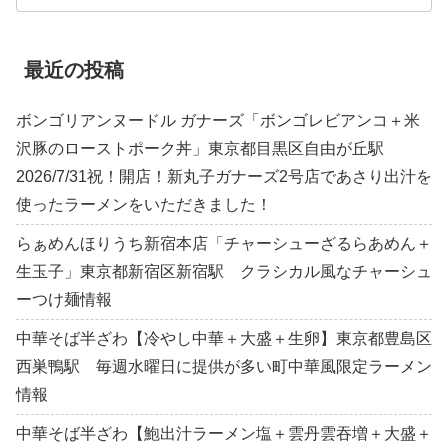
最近の投稿
ボンゴリアンヌードル ガナーズ「ボンゴレビアンコ＋米
沢豚のローストポーク丼」東京都目黒区自由が丘駅
2026/7/31祝！開店！新丸子ガナーズ2号店であさり出汁を
使ったラーメンをいただきました！
らぁめんほりうち新宿本店「チャーシューざるらあめん＋
生玉子」東京都新宿区新宿駅 クラシカル風なチャーシュ
ーつけ麺情報
中華そば半ざわ【冷やし中華＋大盛＋生卵】東京都豊島区
西巣鴨駅 毎週水曜日に提供が多い町中華風限定ラーメン
情報
中華そば半ざわ【鮑出汁ラーメン塩＋雲丹雲吞増＋大盛＋