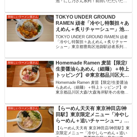
池・にし乃さん系列！前回いただいた山
も三度目の訪問！「山椒チャーシ
椒チャーシューメンが美味しかったので
ューメン＋味玉＋海老ワンタン２
早くも三度目の訪問！「山椒チャーシュ
個」をいただいてきました！
ーメン＋味玉＋海老ワンタン２個」をい
TOKYO UNDER GROUND
美味しいラーメン屋さん
ただいてきました...
RAMEN 頑者「冷やし特製担々あ
えめん＋炙りチャーシュー」池袋
駅すぐの頑者系列
TOKYO UNDER GROUND RAMEN 頑者
「冷やし特製担々あえめん＋炙りチャー
シュー」東京都豊島区池袋駅頑者系列の
お店で冷やしを注文ですTOKYO UNDER
GROUND RAMEN 頑者東京都豊島区池袋
駅近く。東武デパート横...
Homemade Ramen 麦苗【限定/
美味しいラーメン屋さん
生姜醤油らあめん（細麺）＋特上
トッピング】＠東京都品川区大
森/大森海岸駅 冬の名物と書か
Homemade Ramen 麦苗【限定/生姜醤油
れた限定メニュー。高知県刈谷農
らあめん（細麺）＋特上トッピング】＠
東京都品川区大森/大森海岸駅冬の名物と
園オーガニック生姜使用。染み渡
書かれた限定メニュー。高知県刈谷農園
る旨味に生姜が効いている美味し
オーガニック生姜使用。染み渡る旨味に
い限定をいただきました。
生姜が効いている美味しい限定をいただ
【らーめん天天有 東京神田店/神
美味しいラーメン屋さん
きました...
田駅】東京限定メニュー「冷やし
らーめん＋追いチャーシュー」夏
季限定麺は昆布に椎茸と記載があ
【らーめん天天有 東京神田店/神田駅】東
る冷やしらーめん、魚介も感じま
京限定メニュー「冷やしらーめん＋追い