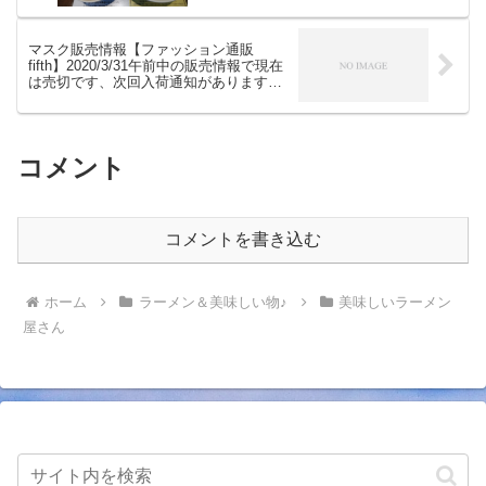
シャバっとスープは海老の旨味が詰まっ
ています、〆のチーズご飯まで美味しい
つけ麺をいただいてきました。
マスク販売情報【ファッション通販
fifth】2020/3/31午前中の販売情報で現在
は売切です、次回入荷通知がありますの
で試してみては？ 高密度フィルター不
織布マスク(51枚SET）￥2,580(税抜)51枚
セット。
コメント
コメントを書き込む
ホーム
ラーメン＆美味しい物♪
美味しいラーメン
屋さん