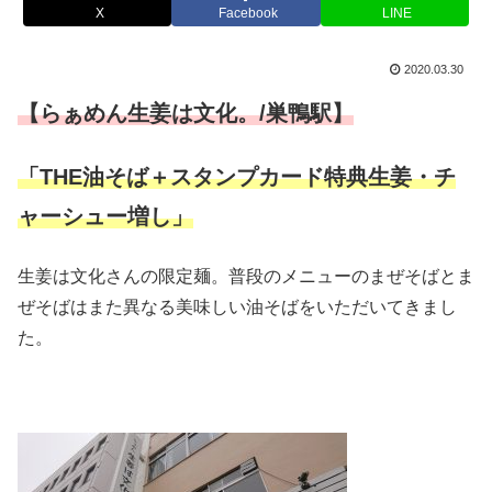
X
Facebook
LINE
2020.03.30
【らぁめん生姜は文化。/巣鴨駅】
「THE油そば＋スタンプカード特典生姜・チ
ャーシュー増し」
生姜は文化さんの限定麺。普段のメニューのまぜそばとま
ぜそばはまた異なる美味しい油そばをいただいてきまし
た。