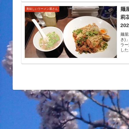
麺
美味しいラーメン屋さん
莉
2
唐
麺屋
き)
し
ラー
した