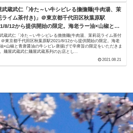
屋武蔵武仁「冷た～い牛シビレる擔擔麺(牛肉湯、茉
花ライム茶付き)」＠東京都千代田区秋葉原駅
021/8/12から提供開始の限定。海老ラー油×山椒と青
醤油の牛シビレ唐揚げで辛痺旨の限定をいただきま
武蔵武仁「冷た～い牛シビレる擔擔麺(牛肉湯、茉莉花ライム茶付
」＠東京都千代田区秋葉原駅2021/8/12から提供開始の限定。海老
た。
油×山椒と青唐醤油の牛シビレ唐揚げで辛痺旨の限定をいただきま
。麺屋武蔵武仁麺屋武蔵系列のお店とし...
2021.08.21