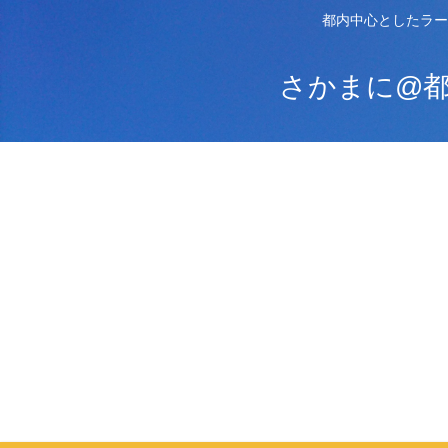
都内中心としたラー
さかまに@都内