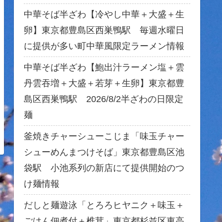
中華そば半ざわ【冷やし中華＋大盛＋生
卵】東京都豊島区西巣鴨駅 毎週水曜日
に提供が多い町中華風限定ラーメン情報
中華そば半ざわ【鮑出汁ラーメン塩＋雲
丹雲吞増＋大盛＋若芽＋生卵】東京都豊
島区西巣鴨駅 2026/8/2半ざわの日限定
麺
釜焼きチャーシューこじま「味玉チャー
シューめんまつけそば」東京都豊島区池
袋駅 小池系列の新店にて提供開始のつ
け麺情報
だしと麺遊泳「とろろヒヤニク＋味玉＋
ごはん佃煮付＋椎茸」東京都杉並区東高