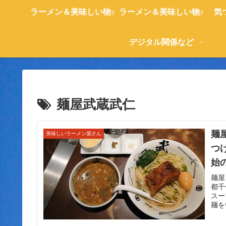
ラーメン＆美味しい物♪
ラーメン＆美味しい物♪
気
デジタル関係など
麺屋武蔵武仁
麺
美味しいラーメン屋さん
つ
始
入
麺屋
都千
い
スー
麺を