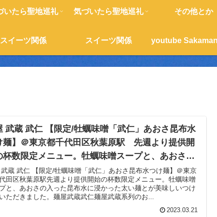
づいたら聖地巡礼
気づいたら聖地巡礼
その他とか
スイーツ関係
スイーツ関係
屋 武蔵 武仁 【限定/牡蠣味噌「武仁」あおさ昆布水
け麺】＠東京都千代田区秋葉原駅 先週より提供開
の杯数限定メニュー。牡蠣味噌スープと、あおさの
った昆布水に浸かった太い麺とが美味しいつけ麺を
 武蔵 武仁 【限定/牡蠣味噌「武仁」あおさ昆布水つけ麺】＠東京
代田区秋葉原駅先週より提供開始の杯数限定メニュー。牡蠣味噌
ただきました。
プと、あおさの入った昆布水に浸かった太い麺とが美味しいつけ
いただきました。麺屋武蔵武仁麺屋武蔵系列のお...
2023.03.21