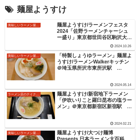
麺屋ようすけ
麺屋ようすけ/ラーメンフェスタ
美味しいラーメン屋さん
2024「佐野ラーメンチャーシュ
ー盛り」東京都世田谷区駒沢大学
駅 駒沢公園イベント
2024.10.26
「特製しょうゆラーメン」麺屋よ
美味しいラーメン屋さん
うすけ/ラーメンWalkerキッチン
＠埼玉県所沢市東所沢駅
2024/5/13までところざわサクラ
タウンに出店。鶏豚牛などのふく
2024.05.14
よかな旨味のスープに、自家製の
青竹手打ち麺のもちっと麺が美味
麺屋ようすけ/新宿地下ラーメン
ラーメン店のテイクアウトやデリバリー
しいラーメンをいただきました。
「伊吹いりこと羅臼昆布の塩ラー
メン」＠東京都新宿区新宿駅
2024/2/15～2/21まで期間限定出
店の佐野ラーメンの人気店。優し
2024.02.21
く染み渡る旨味あふれるスープに
青竹手打ちのもちっと麺が美味し
麺屋ようすけ/大つけ麺博
美味しいラーメン屋さん
い塩ラーメンをいただきました。
Presents 日本ラーメン大百科