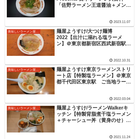
「佐野ラーメン王道醤油＋メンマ
＋山盛り乱切りチャーシュー」＠
東京都新宿区西武新宿駅 大久保
2023.11.07
公園にて開催中の催事。自家製麺
に旨味あるスープが美味しいラー
麺屋ようすけ/大つけ麺博
美味しいラーメン屋さん
メンをいただきました。
2022【出汁に溺れる塩ラーメ
ン】＠東京都新宿区西武新宿駅
栃木県佐野ラーメンの人気店です
ね。鶏や豚に昆布や煮干しという
2022.10.31
旨味あるスープに、ようすけさん
と言えばの自家製の手打ち麺が美
麺屋ようすけ東京ラーメンストリ
美味しいラーメン屋さん
味しいラーメンをいただきまし
ート店【特製塩ラーメン】＠東京
た。
都千代田区東京駅 ご当地ラーメ
ンチャレンジ第三弾2022年3月4
日～6月13日期間限定出店の人気
2022.03.04
佐野ラーメン店。ふくよかな旨味
のスープに自家製麺が美味しい一
麺屋ようすけ/ラーメンWalkerキ
美味しいラーメン屋さん
杯をいただきました。
ッチン【特製背脂煮干塩ラーメン
＋チャーシュー丼（黄身のせ）】
＠埼玉県所沢市東所沢駅 出店最
終日に再訪問。普段は使わないと
2021.11.24
いう煮干の旨味プラスの美味しい