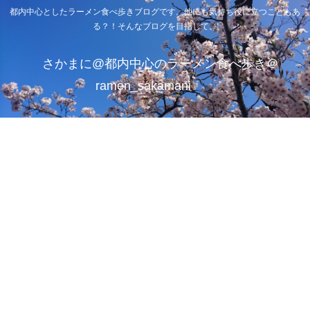
都内中心としたラーメン食べ歩きブログです。他にも気持ち役に立つこともあ
る？！そんなブログを目指して。
さかまに@都内中心のラーメン食べ歩き＠
ramen_sakamani