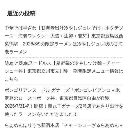
最近の投稿
中華そば半ざわ【甘海老出汁冷やしジュレそば＋ホタテソ
ース＋海老ワンタン＋大盛＋生卵＋若芽】東京都豊島区西
巣鴨駅 2026/8/9の限定ラーメンは冷やしジュレ状の甘海
老ラーメン
MugiとButaヌードルス【夏野菜の冷やしつけ麵＋チャー
シュー丼】東京都立川市立川駅 期間限定メニュー情報は
こちら
ボンゴリアンヌードル ガナーズ「ボンゴレビアンコ＋米
沢豚のローストポーク丼」東京都目黒区自由が丘駅
2026/7/31祝！開店！新丸子ガナーズ2号店であさり出汁を
使ったラーメンをいただきました！
らぁめんほりうち新宿本店「チャーシューざるらあめん＋