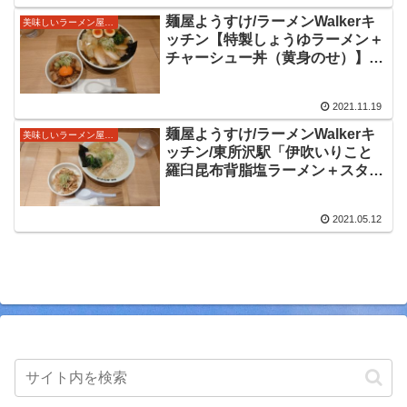
塩ラーメンをいただきました。
麺屋ようすけ/ラーメンWalkerキ
美味しいラーメン屋さん
ッチン【特製しょうゆラーメン＋
チャーシュー丼（黄身のせ）】＠
埼玉県所沢市東所沢駅
2021/11/17～11/23に出店中。旨
2021.11.19
味溢れるスープに青竹手打ち麺が
美味しいラーメンをいただきまし
麺屋ようすけ/ラーメンWalkerキ
美味しいラーメン屋さん
た。
ッチン/東所沢駅「伊吹いりこと
羅臼昆布背脂塩ラーメン＋スタミ
ナメンマ丼」ところざわサクラタ
ウン内に期間限定出店中の佐野ラ
2021.05.12
ーメンのお店にて美味しい塩ラー
メンをいただきました。