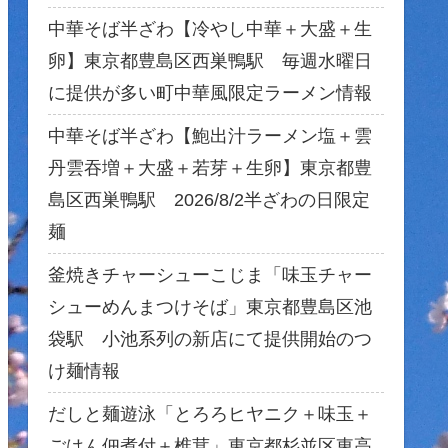
中華そば半ざわ【冷やし中華＋大盛＋生
卵】東京都豊島区西巣鴨駅 毎週水曜日
に提供が多い町中華風限定ラーメン情報
中華そば半ざわ【鮑出汁ラーメン塩＋雲
丹雲吞増＋大盛＋若芽＋生卵】東京都豊
島区西巣鴨駅 2026/8/2半ざわの日限定
麺
釜焼きチャーシューこじま「味玉チャー
シューめんまつけそば」東京都豊島区池
袋駅 小池系列の新店にて提供開始のつ
け麺情報
だしと麺遊泳「とろろヒヤニク＋味玉＋
ごはん佃煮付＋椎茸」東京都杉並区東高