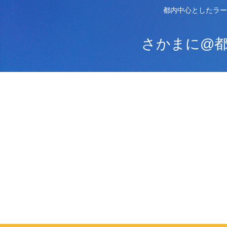
都内中心としたラー
さかまに@都内