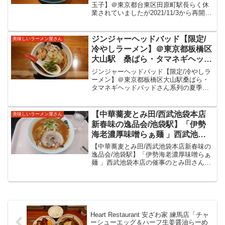
人気日本蕎麦店浅草じゅうろくプ
玉子】＠東京都台東区田原町駅長らく休
業されていましたが2021/11/3から再開と
ロデュース。豚しゃぶ肉が美味し
のこと。人気日本蕎麦店浅草じゅうろく
い冷やし中華をいただきました。
プロデュース。豚しゃぶ肉が美味しい冷
やし中華をいただきました。【麺処ぱち
ジンジャーヘッドバッド【限定/
美味しいラーメン屋さん
ぱち/田原町・...
冷やしラーメン】＠東京都板橋区
大山駅 桑ばら・タマネギヘッド
バッドさん系列の夏季限定。鶏の
ジンジャーヘッドバッド【限定/冷やしラ
旨味あるスープに屋号にもある生
ーメン】＠東京都板橋区大山駅桑ばら・
タマネギヘッドバッドさん系列の夏季限
姜は底からたっぷりと。生姜が絡
定。鶏の旨味あるスープに屋号にもある
む美味しい冷やしラーメンをいた
生姜は底からたっぷりと。生姜が絡む美
だきました。
味しい冷やしラーメンをいただきまし
【中華蕎麦とみ田/西武池袋本店
美味しいラーメン屋さん
た。ジンジャーヘッドバッ...
新春味の逸品会/池袋駅】「伊勢
海老濃厚味噌らぁ麺 」西武池袋
本店の催事のとみ田さんの限定
【中華蕎麦とみ田/西武池袋本店新春味の
麺。濃厚と記載のある通り、伊勢
逸品会/池袋駅】「伊勢海老濃厚味噌らぁ
麺 」西武池袋本店の催事のとみ田さんの
海老の旨味をたっぷりと感じる美
限定麺。濃厚と記載のある通り、伊勢海
味しい味噌ラーメンをいただいて
老の旨味をたっぷりと感じる美味しい味
きました。
噌ラーメンをいただいてきました。【中
華蕎麦とみ田/西武...
Heart Restaurant 安ざわ家 練馬店「チャ
ーシューエッグ＆ハーフ生姜醤油らーめ