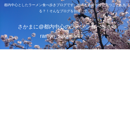
都内中心としたラーメン食べ歩きブログです。他にも気持ち役に立つこともあ
る？！そんなブログを目指して。
さかまに@都内中心のラーメン食べ歩き＠
ramen_sakamani