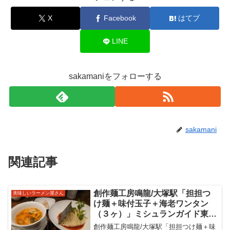
X
Facebook
はてブ
LINE
sakamaniをフォローする
sakamani
関連記事
創作麺工房鳴龍/大塚駅「担担つ
美味しいラーメン屋さん
け麺＋味付玉子＋海老ワンタン
（３ヶ）」ミシュランガイド東京
2021でも連続で１つ星を獲得さ
創作麺工房鳴龍/大塚駅「担担つけ麺＋味