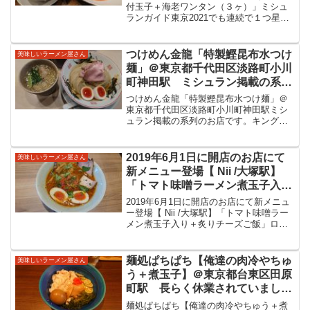
れたお店です。表面の担々ソース
付玉子＋海老ワンタン（３ヶ）」ミシュ
ランガイド東京2021でも連続で１つ星を
にその下の旨味重なるスープ、自
獲得されたお店です。表面の担々ソース
家製の細麺が美味しいつけ麺をい
にその下の旨味重なるスープ、自家製の
ただきました。
細麺が美味しいつけ麺をいただきまし
つけめん金龍「特製鰹昆布水つけ
美味しいラーメン屋さん
た。創作麺工房鳴龍/...
麺」＠東京都千代田区淡路町小川
町神田駅 ミシュラン掲載の系列
のお店です。キング製麺直送の柄
つけめん金龍「特製鰹昆布水つけ麺」＠
木田製粉金龍を使用した麺に、鰹
東京都千代田区淡路町小川町神田駅ミシ
ュラン掲載の系列のお店です。キング製
＆昆布水に浸かった細い麺と出汁
麺直送の柄木田製粉”金龍”を使用し鰹＆昆
の旨味あふれるスープが美味しい
布水に浸かった細い麺と出汁の旨味あふ
つけ麺をいただきました。
れるスープが美味しいつけ麺をいただき
2019年6月1日に開店のお店にて
美味しいラーメン屋さん
ました。つけめん金龍...
新メニュー登場【 Nii /大塚駅】
「トマト味噌ラーメン煮玉子入り
＋炙りチーズご飯」ローストした
2019年6月1日に開店のお店にて新メニュ
トマトがまた美味しいトマト味噌
ー登場【 Nii /大塚駅】「トマト味噌ラー
メン煮玉子入り＋炙りチーズご飯」ロー
ラーメンをいただいてきました。
ストしたトマトがまた美味しいトマト味
噌ラーメンをいただいてきました。豊島
区は大塚駅近くに2019/6/1に開店、雪が
麺処ぱちぱち【俺達の肉冷やちゅ
美味しいラーメン屋さん
谷...
う＋煮玉子】＠東京都台東区田原
町駅 長らく休業されていました
が2021/11/3から再開とのこと。
麺処ぱちぱち【俺達の肉冷やちゅう＋煮