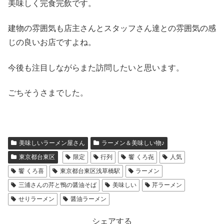
美味しく完食完飲です。
建物の雰囲気も店主さんとスタッフさん達との雰囲気の感
じの良いお店ですよね。
今後も注目しながらまた訪問したいと思います。
ごちそうさまでした。
美味しいラーメン屋さん
ラーメン＆美味しい物♪
東京都台東区
限定
行列
饗 くろ㐂
人気
饗 くろ喜
東京都台東区浅草橋駅
ラーメン
三浦さんの芹と鴨の醤油そば
美味しい
芹ラーメン
せりラーメン
醤油ラーメン
シェアする