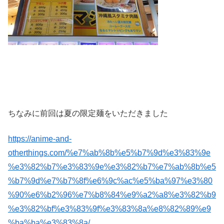
ちなみに前回は夏の限定麺をいただきました
https://anime-and-
otherthings.com/%e7%ab%8b%e5%b7%9d%e3%83%9e
%e3%82%b7%e3%83%9e%e3%82%b7%e7%ab%8b%e5
%b7%9d%e7%b7%8f%e6%9c%ac%e5%ba%97%e3%80
%90%e6%b2%96%e7%b8%84%e9%a2%a8%e3%82%b9
%e3%82%bf%e3%83%9f%e3%83%8a%e8%82%89%e9
%ba%ba%e3%83%8a/