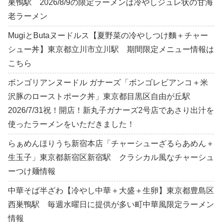
巣鴨駅 2026/8/9の限定ラーメンは冷やしジュレ状の甘海
老ラーメン
MugiとButaヌードルス【夏野菜の冷やしつけ麵＋チャー
シュー丼】東京都立川市立川駅 期間限定メニュー情報は
こちら
ボンゴリアンヌードル ガナーズ「ボンゴレビアンコ＋米
沢豚のローストポーク丼」東京都目黒区自由が丘駅
2026/7/31祝！開店！新丸子ガナーズ2号店であさり出汁を
使ったラーメンをいただきました！
らぁめんほりうち新宿本店「チャーシューざるらあめん＋
生玉子」東京都新宿区新宿駅 クラシカル風なチャーシュ
ーつけ麺情報
中華そば半ざわ【冷やし中華＋大盛＋生卵】東京都豊島区
西巣鴨駅 毎週水曜日に提供が多い町中華風限定ラーメン
情報