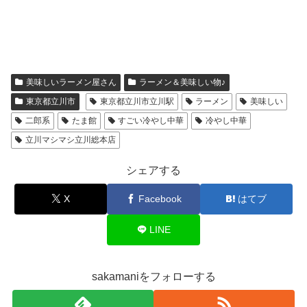
美味しいラーメン屋さん
ラーメン＆美味しい物♪
東京都立川市
東京都立川市立川駅
ラーメン
美味しい
二郎系
たま館
すごい冷やし中華
冷やし中華
立川マシマシ立川総本店
シェアする
X
Facebook
はてブ
LINE
sakamaniをフォローする