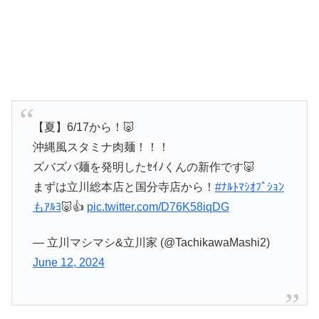
【夏】6/17から！🐷
沖縄風スタミナ肉麺！！！
ズバズバ麺を発明したｾｲﾉくんの新作です🐷
まずは立川総本店と国分寺店から！
#ﾅﾙﾄﾏｼｵﾌﾟｼｮﾝ
もｱﾙﾖ
🐷👍
pic.twitter.com/D76K58iqDG
— 立川マシマシ&立川家 (@TachikawaMashi2)
June 12, 2024