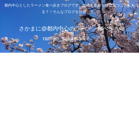
都内中心としたラーメン食べ歩きブログです。他にも気持ち役に立つこともあ
る？！そんなブログを目指して。
さかまに@都内中心のラーメン食べ歩き＠
ramen_sakamani