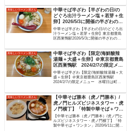
非常に美味しいざる中華をいただ
るつけだれと麺の旨さがよくわかる非常
きました。
に美味しいざる中華をいただきました。
中華そば半ざわ【半ざわの日/の
美味しいラーメン屋さん
支那そばや/東京ラーメ...
どぐろ出汁ラーメン塩＋若芽＋生
卵】2026/5/3に開催の半ざわの日
限定ラーメン情報
中華そば半ざわ【半ざわの日/のどぐろ出
汁ラーメン塩＋若芽＋生卵】東京都豊島
区西巣鴨駅2026/5/3に開催の半ざわの日
限定ラーメン情報中華そば半ざわ2020年4
月８日にオープンし6周年を迎えられまし
たね。東京都豊島区西巣鴨駅。板橋区や
中華そば半ざわ【限定/海鮮酸辣
美味しいラーメン屋さん
北区な...
湯麺＋大盛＋生卵】＠東京都豊島
区西巣鴨駅 2024/2/7の限定メニ
ュー 水曜日は町中華系限定の多
中華そば半ざわ【限定/海鮮酸辣湯麺＋大
い半ざわさんのこの日の限定は海
盛＋生卵】＠東京都豊島区西巣鴨駅
2024/2/7の限定メニュー 水曜日は町中
鮮×酸辣湯。酸味辛味が程よく感
華系限定の多い半ざわさんのこの日の限
じ旨味あふれて具材盛沢山な美味
定は海鮮×酸辣湯。酸味辛味が程よく感じ
しい限定をいただきました。
旨味あふれて具材盛沢山な美味しい限定
【中華そば勝本（虎ノ門勝本）/
美味しいラーメン屋さん
をいただきました...
虎ノ門ヒルズビジネスタワー・虎
ノ門横丁】「特製中華そば＋ワン
タン」2020/6/11に開店した勝本
【中華そば勝本（虎ノ門勝本）/虎ノ門ヒ
さん系列。浅草開化楼の麺と魚介
ルズビジネスタワー・虎ノ門横丁】「特
製中華そば＋ワンタン」2020/6/11に開店
香り鶏が美味しい醤油ラーメンを
した勝本さんの新店にて、浅草開化楼社