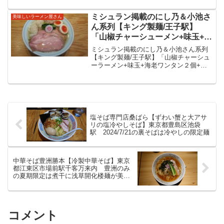
いただいてきました。
製の麺と魚介香り鶏が美味しい醤油ラー
メンをいただいてきました。【中華そば
ミシュラン掲載のにし乃＆小池さ
美味しいラーメン屋さん
勝本（虎ノ門...
ん系列【キング製麺/王子駅】
「山椒チャーシューメン+味玉+海
老ワンタン２個+肉ワンタン２
ミシュラン掲載のにし乃＆小池さん系列
個」９回目の訪問は山椒ラーメン
【キング製麺/王子駅】「山椒チャーシュ
ーラーメン+味玉+海老ワンタン２個+肉
にあれこれ追加し豪華に。鰹出汁
ワンタン２個」９回目の訪問は山椒そば
が美味しい一杯をいただいてきま
にあれこれ追加しました。鰹出汁が美味
ました！
しい一杯をいただいてきまました！今年
の３月に王子駅近くの...
塩そば専門店桑ばら【ずわい蟹と大アサ
リの塩冷やしそば】東京都豊島区池袋
駅 2024/7/21の裏そばは冷やしの限定麺
中華そば豊洲勝本【冷製中華そば】東京
都江東区市場前駅千客万来内 豊洲のみ
の夏期限定は煮干に浅草開化楼麺が美味
しい冷やし
コメント