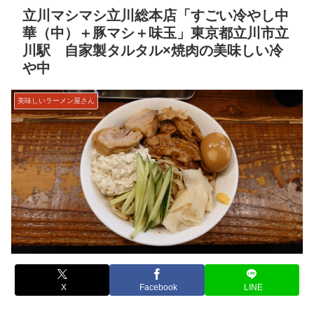
立川マシマシ立川総本店「すごい冷やし中
華（中）＋豚マシ＋味玉」東京都立川市立
川駅 自家製タルタル×焼肉の美味しい冷
や中
美味しいラーメン屋さん
X
Facebook
LINE