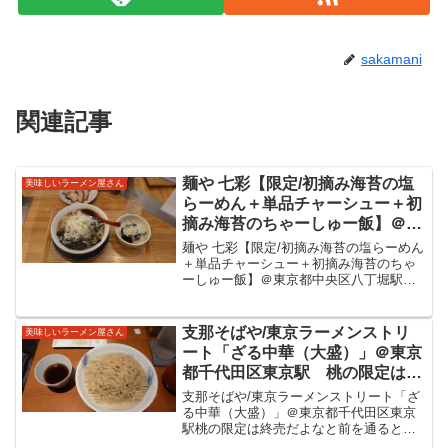
sakamani
関連記事
麺や 七彩【限定/初摘み海苔の塩
美味しいラーメン屋さん
らーめん＋単品チャーシュー＋初
摘み海苔のちゃーしゅー飯】＠東
京都中央区八丁堀駅 2023/3/11
麺や 七彩【限定/初摘み海苔の塩らーめん
から提供開始の限定。自家製麺と
＋単品チャーシュー＋初摘み海苔のちゃ
ーしゅー飯】＠東京都中央区八丁堀駅
小豆島の初摘み海苔を使用した美
2023/3/11から提供開始の限定。自家製麺
味しい塩スープのラーメンをいた
と小豆島の初摘み海苔を使用した美味し
だきました。
い塩スープのラーメンをいただきまし
支那そばや/東京ラーメンストリ
美味しいラーメン屋さん
た。麺や 七彩...
ート「ざる中華（大盛）」＠東京
都千代田区東京駅 桃の限定は終
売だよなと前を通るとざる中華を
支那そばや/東京ラーメンストリート「ざ
見つけ思わず入店。旨味が溢れる
る中華（大盛）」＠東京都千代田区東京
駅桃の限定は終売だよなと前を通るとざ
つけだれと麺の旨さがよくわかる
る中華を見つけ思わず入店。旨味が溢れ