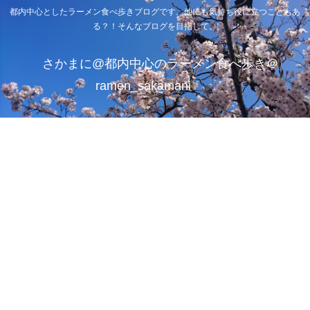
都内中心としたラーメン食べ歩きブログです。他にも気持ち役に立つこともあ
る？！そんなブログを目指して。
さかまに@都内中心のラーメン食べ歩き＠
ramen_sakamani