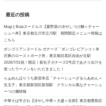
最近の投稿
MugiとButaヌードルス【夏野菜の冷やしつけ麵＋チャー
シュー丼】東京都立川市立川駅 期間限定メニュー情報は
こちら
ボンゴリアンヌードル ガナーズ「ボンゴレビアンコ＋米
沢豚のローストポーク丼」東京都目黒区自由が丘駅
2026/7/31祝！開店！新丸子ガナーズ2号店であさり出汁を
使ったラーメンをいただきました！
らぁめんほりうち新宿本店「チャーシューざるらあめん＋
生玉子」東京都新宿区新宿駅 クラシカル風なチャーシュ
ーつけ麺情報
中華そば半ざわ【冷やし中華＋大盛＋生卵】東京都豊島区