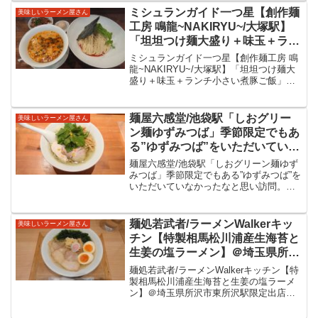
いただきました。塩そば専門店桑ばら東
ミシュランガイド一つ星【創作麺
美味しいラーメン屋さん
京都豊島区...
工房 鳴龍~NAKIRYU~/大塚駅】
「坦坦つけ麺大盛り＋味玉＋ラン
チ小さい煮豚ご飯」ベースとなる
ミシュランガイド一つ星【創作麺工房 鳴
スープが美味しいから際立つ坦坦
龍~NAKIRYU~/大塚駅】「坦坦つけ麺大
盛り＋味玉＋ランチ小さい煮豚ご飯」ベ
の味。最後のスープ割まで美味し
ースとなるスープが美味しいから際立つ
い一杯をいただいてきました。
坦坦の味。最後のスープ割まで美味しい
一杯をいただいてきました。JR大塚駅か
麺屋六感堂/池袋駅「しおグリー
美味しいラーメン屋さん
ら東京メトロ...
ン麺ゆずみつば」季節限定でもあ
る”ゆずみつば”をいただいていな
かったなと思い訪問。ユーグレナ
麺屋六感堂/池袋駅「しおグリーン麺ゆず
配合のグリーン麺と優しいスープ
みつば」季節限定でもある”ゆずみつば”を
いただいていなかったなと思い訪問。ユ
に提供直前に削る香り豊かな柚子
ーグレナ配合のグリーン麺と優しいスー
の風味が美味しい一杯をいただき
プに提供直前に削る香り豊かな柚子の風
ました。
味が美味しい一杯をいただきました。麺
麺処若武者/ラーメンWalkerキッ
美味しいラーメン屋さん
屋六感堂/池袋駅池...
チン【特製相馬松川浦産生海苔と
生姜の塩ラーメン】＠埼玉県所沢
市東所沢駅 限定出店（現在終
麺処若武者/ラーメンWalkerキッチン【特
了）の若武者さんにて限定を。鶏
製相馬松川浦産生海苔と生姜の塩ラーメ
ン】＠埼玉県所沢市東所沢駅限定出店
と貝の旨味と共に生海苔と生姜の
（現在終了）の若武者さんにて限定を。
アクセントが美味しい限定をいた
鶏と貝の旨味と共に生海苔と生姜のアク