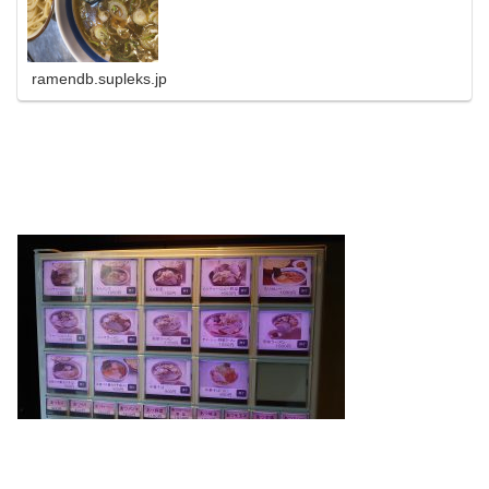
ramendb.supleks.jp