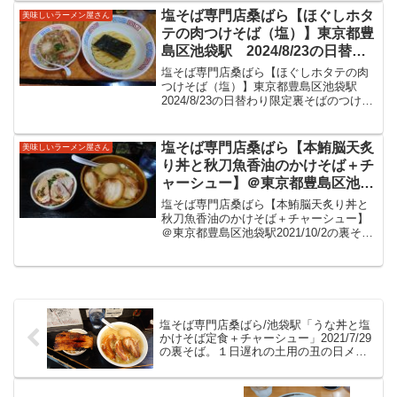
だきました。
セントが美味しい限定をいただきまし
塩そば専門店桑ばら【ほぐしホタ
美味しいラーメン屋さん
た。麺処若武者/ラー...
テの肉つけそば（塩）】東京都豊
島区池袋駅 2024/8/23の日替わ
り限定裏そばのつけ麺
塩そば専門店桑ばら【ほぐしホタテの肉
つけそば（塩）】東京都豊島区池袋駅
2024/8/23の日替わり限定裏そばのつけ麺
塩そば専門店桑ばら東京都豊島区各線池
袋駅の東口からサンシャイン方面へ、東
池袋駅からも徒歩圏内の立地です。池袋
塩そば専門店桑ばら【本鮪脳天炙
美味しいラーメン屋さん
駅から見てサンシ...
り丼と秋刀魚香油のかけそば＋チ
ャーシュー】＠東京都豊島区池袋
駅 2021/10/2の裏そば。希少部
塩そば専門店桑ばら【本鮪脳天炙り丼と
位の美味しい鮪丼と、いつもとこ
秋刀魚香油のかけそば＋チャーシュー】
＠東京都豊島区池袋駅2021/10/2の裏そ
となる油と麺で表情が変わった美
ば。希少部位の美味しい鮪丼と、いつも
味しい塩ラーメンをいただきまし
とことなる油と麺で表情が変わった美味
た。
しい塩ラーメンをいただきました。塩そ
ば専門店桑ばら池...
塩そば専門店桑ばら/池袋駅「うな丼と塩
かけそば定食＋チャーシュー」2021/7/29
の裏そば。１日遅れの土用の丑の日メニ
ュー。どんぶりからはみ出る鰻はふわっ
と。追加したチャーシューと美味しいか
けそばをいただきました。