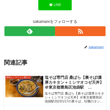
LINE
sakamaniをフォローする
sakamani
関連記事
塩そば専門店 桑ばら【裏そば/濃
美味しいラーメン屋さん
厚カキタン＋ミシマオコゼ天丼】
＠東京都豊島区池袋駅
2023/1/17の裏そば。牡蠣のタン
塩そば専門店 桑ばら【裏そば/濃厚カキタ
メンでしたね。白菜など野菜と牡
ン＋ミシマオコゼ天丼】＠東京都豊島区
池袋駅2023/1/17の裏そば。牡蠣のタンメ
蠣の旨味が加わる、細い麺の美味
ンでしたね。白菜など野菜と牡蠣の旨味
しいタンメンをいただきました。
が加わる、細い麺の美味しいタンメンを