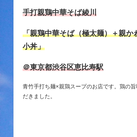
手打親鶏中華そば綾川
「親鶏中華そば（極太麺）＋親か
小丼」
＠東京都渋谷区恵比寿駅
青竹手打ち麺×親鶏スープのお店です。鶏の
だきました。