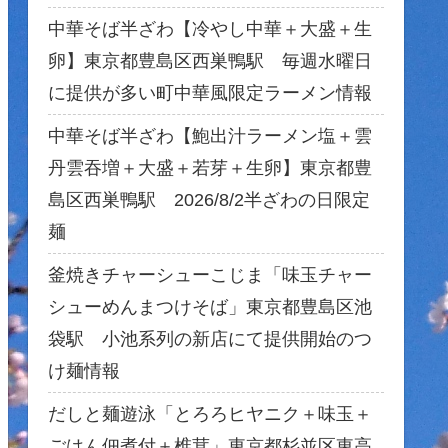
中華そば半ざわ【冷やし中華＋大盛＋生
卵】東京都豊島区西巣鴨駅 毎週水曜日
に提供が多い町中華風限定ラーメン情報
中華そば半ざわ【鮑出汁ラーメン塩＋雲
丹雲吞増＋大盛＋若芽＋生卵】東京都豊
島区西巣鴨駅 2026/8/2半ざわの日限定
麺
釜焼きチャーシューこじま「味玉チャー
シューめんまつけそば」東京都豊島区池
袋駅 小池系列の新店にて提供開始のつ
け麺情報
だしと麺遊泳「とろろヒヤニク＋味玉＋
ごはん佃煮付＋椎茸」東京都杉並区東高