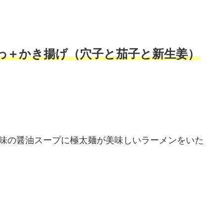
わ＋かき揚げ（穴子と茄子と新生姜）
旨味の醤油スープに極太麺が美味しいラーメンをいた