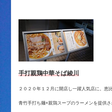
手打親鶏中華そば綾川
２０２０年１２月に開店し一躍人気店に。恵
青竹手打ち麺×親鶏スープのラーメンを提供さ