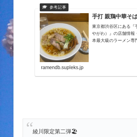
手打 親鶏中華そば 
東京都渋谷区にある『手
やがわ）』の店舗情報
本最大級のラーメン専
キングでいま話題...
ramendb.supleks.jp
綾川限定第二弾🏖