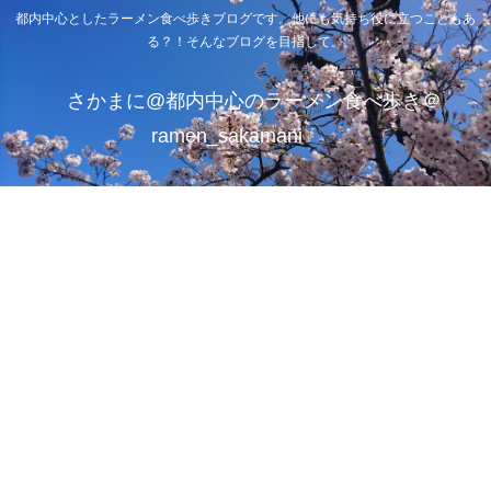
都内中心としたラーメン食べ歩きブログです。他にも気持ち役に立つこともあ
る？！そんなブログを目指して。
さかまに@都内中心のラーメン食べ歩き＠
ramen_sakamani