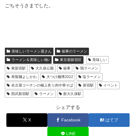
ごちそうさまでした。
美味しいラーメン屋さん
催事のラーメン
ラーメン＆美味しい物♪
東京都新宿区
美味しい
東新宿駅
大久保公園
催事
鶏ラーメン
寿製麺よしかわ
大つけ麺博2022
塩ラーメン
名古屋コーチンの極上炙り肉中華そば
新宿駅
イベント
西武新宿駅
ラーメン
新大久保駅
シェアする
X
Facebook
はてブ
LINE