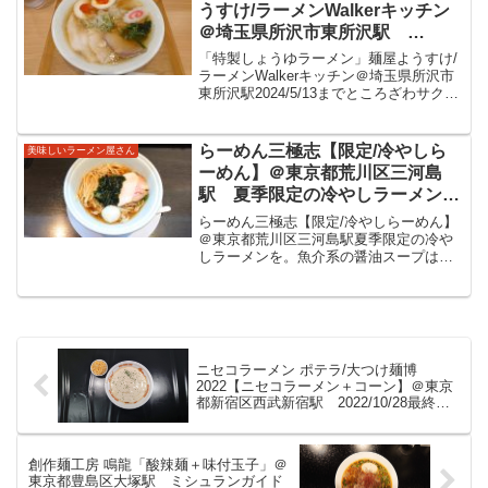
た。つけ麺麦の香東京さく...
うすけ/ラーメンWalkerキッチン
＠埼玉県所沢市東所沢駅
2024/5/13までところざわサクラ
「特製しょうゆラーメン」麺屋ようすけ/
タウンに出店。鶏豚牛などのふく
ラーメンWalkerキッチン＠埼玉県所沢市
東所沢駅2024/5/13までところざわサクラ
よかな旨味のスープに、自家製の
タウンに出店。鶏豚牛などのふくよかな
青竹手打ち麺のもちっと麺が美味
旨味のスープに、自家製の青竹手打ち麺
しいラーメンをいただきました。
のもちっと麺が美味しいラーメンをいた
らーめん三極志【限定/冷やしら
美味しいラーメン屋さん
だきま...
ーめん】＠東京都荒川区三河島
駅 夏季限定の冷やしラーメン
を。魚介系の醤油スープは旨味た
らーめん三極志【限定/冷やしらーめん】
っぷり。麺は平打ち麺と細麺を選
＠東京都荒川区三河島駅夏季限定の冷や
しラーメンを。魚介系の醤油スープは旨
べるので平打ちを。全粒粉の見え
味たっぷり。麺は平打ち麺と細麺を選べ
る太い麺とが美味しい冷やしをい
るので平打ちを。全粒粉の見える太い麺
ただきました。
とが美味しい冷やしをいただきました。
らーめん三極志三河島駅...
ニセコラーメン ポテラ/大つけ麺博
2022【ニセコラーメン＋コーン】＠東京
都新宿区西武新宿駅 2022/10/28最終日
の北海道ニセコのお店です。真っ白なソ
ースはポテトムースとのこと。その下か
ら登場の味噌ラーメンを美味しくいただ
創作麺工房 鳴龍「酸辣麺＋味付玉子」＠
きました。
東京都豊島区大塚駅 ミシュランガイド