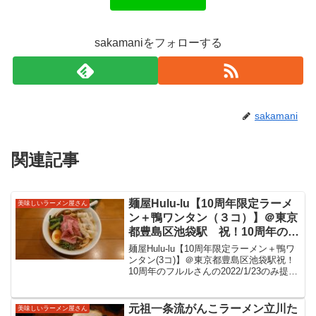
sakamaniをフォローする
sakamani
関連記事
麺屋Hulu-lu【10周年限定ラーメ
美味しいラーメン屋さん
ン＋鴨ワンタン（３コ）】＠東京
都豊島区池袋駅 祝！10周年のフ
ルルさんの2022/1/23のみ提供の
麺屋Hulu-lu【10周年限定ラーメン＋鴨ワ
限定麺。麺もスープもこの限定の
ンタン(3コ)】＠東京都豊島区池袋駅祝！
10周年のフルルさんの2022/1/23のみ提供
ために用意したという美味しい限
の限定麺。麺もスープもこの限定のため
定をいただきました。
に用意したという美味しい限定をいただ
きました。麺屋Hulu-lu/池袋...
元祖一条流がんこラーメン立川た
美味しいラーメン屋さん