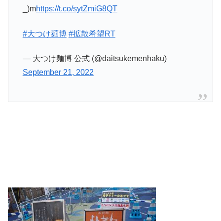
_)m
https://t.co/sytZmiG8QT
#大つけ麺博
#拡散希望RT
— 大つけ麺博 公式 (@daitsukemenhaku)
September 21, 2022