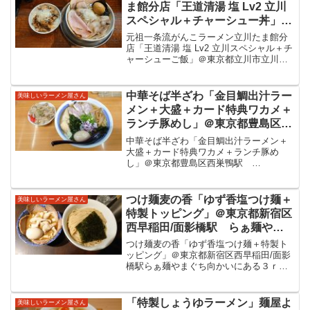
ま館分店「王道清湯 塩 Lv2 立川
スペシャル＋チャーシュー丼」＠
東京都立川市立川駅 清湯or濁り
元祖一条流がんこラーメン立川たま館分
のスープの内、清湯をマイルドな
店「王道清湯 塩 Lv2 立川スペシャル＋チ
ャーシューご飯」＠東京都立川市立川駅
タレLv2で。旨味あふれるスープ
WINS立川向かいたま館内のお店です。王
が美味しいラーメンをいただきま
道の清湯をマイルドなタレLv2で。旨味あ
した。
ふれるスープが美味しいラーメンをいた
中華そば半ざわ「金目鯛出汁ラー
美味しいラーメン屋さん
だきまし...
メン＋大盛＋カード特典ワカメ＋
ランチ豚めし」＠東京都豊島区西
巣鴨駅 2021/8/8、月に１度の半
中華そば半ざわ「金目鯛出汁ラーメン＋
ざわの日メニュー。金目鯛の旨味
大盛＋カード特典ワカメ＋ランチ豚め
し」＠東京都豊島区西巣鴨駅
が染みわたる非常に美味しいラー
2021/8/8、月に１度の半ざわの日メニュ
メンをいただきました。
ー。金目鯛の旨味が染みわたる非常に美
味しいラーメンをいただきました。中華
つけ麺麦の香「ゆず香塩つけ麺＋
美味しいラーメン屋さん
そば半ざわ２０２０年４月に...
特製トッピング」＠東京都新宿区
西早稲田/面影橋駅 らぁ麺やま
ぐち向かいにある３ｒｄブラン
つけ麺麦の香「ゆず香塩つけ麺＋特製ト
ド。福島羽田製麺さんにてプロデ
ッピング」＠東京都新宿区西早稲田/面影
橋駅らぁ麺やまぐち向かいにある３ｒｄ
ュースした麺とクラシカルスタイ
ブランド。福島羽田製麺さんにてプロデ
ルなスープが美味しいつけ麺をい
ュースした麺とクラシカルスタイルなス
ただきました。
ープが美味しいつけ麺をいただきまし
「特製しょうゆラーメン」麺屋よ
美味しいラーメン屋さん