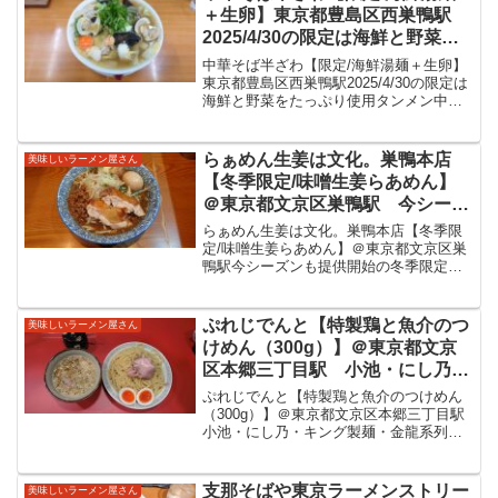
た。ドゥエ...
＋生卵】東京都豊島区西巣鴨駅
2025/4/30の限定は海鮮と野菜を
たっぷり使用タンメン
中華そば半ざわ【限定/海鮮湯麺＋生卵】
東京都豊島区西巣鴨駅2025/4/30の限定は
海鮮と野菜をたっぷり使用タンメン中華
そば半ざわ2020年4月に開店され５周年を
むかえられた半ざわさん。東京都豊島区
は都営三田線西巣鴨駅。改札を出て地上
らぁめん生姜は文化。巣鴨本店
美味しいラーメン屋さん
階へあ...
【冬季限定/味噌生姜らあめん】
＠東京都文京区巣鴨駅 今シーズ
ンも提供開始の冬季限定の味噌。
らぁめん生姜は文化。巣鴨本店【冬季限
味噌のスープに太麺の組み合わ
定/味噌生姜らあめん】＠東京都文京区巣
鴨駅今シーズンも提供開始の冬季限定の
せ。もやしなど炒め野菜が乗る美
味噌。味噌のスープに太麺の組み合わ
味しい冬季限定をいただきまし
せ。もやしなど炒め野菜が乗る美味しい
た。
冬季限定をいただきました。らぁめん生
ぷれじでんと【特製鶏と魚介のつ
美味しいラーメン屋さん
姜は文化。2018年にJ...
けめん（300g）】＠東京都文京
区本郷三丁目駅 小池・にし乃・
キング製麺・金龍系列のお店で
ぷれじでんと【特製鶏と魚介のつけめん
す。カウンターの色合いも一新さ
（300g）】＠東京都文京区本郷三丁目駅
小池・にし乃・キング製麺・金龍系列の
れていましたがお味は変わらず。
お店です。カウンターの色合いも一新さ
旨味重なるつけ麺をいただきまし
れていましたがお味は変わらず。旨味重
た。
なるつけ麺をいただきました。ぷれじで
支那そばや東京ラーメンストリー
美味しいラーメン屋さん