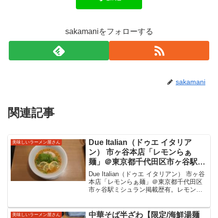
sakamaniをフォローする
sakamani
関連記事
Due Italian（ドゥエ イタリア
美味しいラーメン屋さん
ン） 市ヶ谷本店「レモンらぁ
麺」＠東京都千代田区市ヶ谷駅
ミシュラン掲載歴有。レモンすだ
Due Italian（ドゥエ イタリアン） 市ヶ谷
ちライムシークワーサーなどの柑
本店「レモンらぁ麺」＠東京都千代田区
市ヶ谷駅ミシュラン掲載歴有。レモンす
橘果汁をスープに合わせた柑橘好
だちライムシークワーサーなどの柑橘果
きにたまらない美味しいラーメン
汁をスープに合わせた柑橘好きにたまら
をいただきました。
ない美味しいラーメンをいただきまし
中華そば半ざわ【限定/海鮮湯麺
美味しいラーメン屋さん