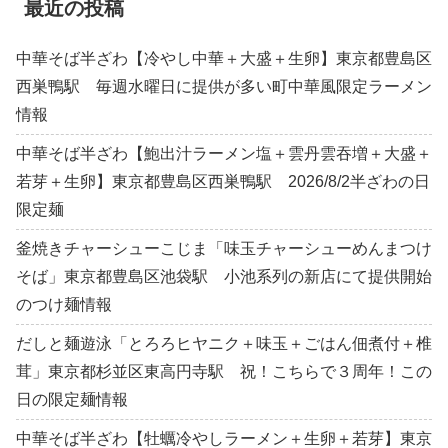
最近の投稿
中華そば半ざわ【冷やし中華＋大盛＋生卵】東京都豊島区
西巣鴨駅 毎週水曜日に提供が多い町中華風限定ラーメン
情報
中華そば半ざわ【鮑出汁ラーメン塩＋雲丹雲吞増＋大盛＋
若芽＋生卵】東京都豊島区西巣鴨駅 2026/8/2半ざわの日
限定麺
釜焼きチャーシューこじま「味玉チャーシューめんまつけ
そば」東京都豊島区池袋駅 小池系列の新店にて提供開始
のつけ麺情報
だしと麺遊泳「とろろヒヤニク＋味玉＋ごはん佃煮付＋椎
茸」東京都杉並区東高円寺駅 祝！こちらで３周年！この
日の限定麺情報
中華そば半ざわ【牡蠣冷やしラーメン＋生卵＋若芽】東京