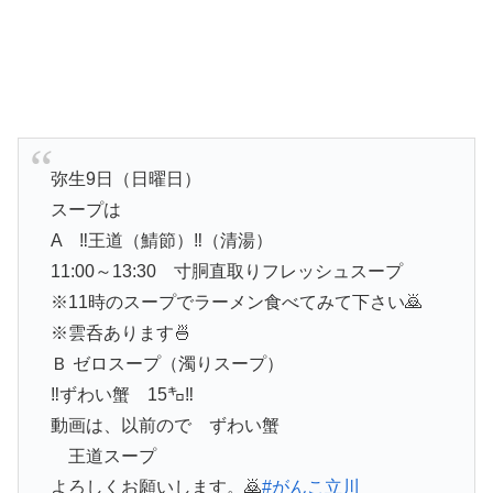
弥生9日（日曜日）
スープは
A ‼️王道（鯖節）‼️（清湯）
11:00～13:30 寸胴直取りフレッシュスープ
※11時のスープでラーメン食べてみて下さい🙇
※雲呑あります🍜
Ｂ ゼロスープ（濁りスープ）
‼️ずわい蟹 15㌔‼️
動画は、以前ので ずわい蟹
王道スープ
よろしくお願いします。🙇
#がんこ立川