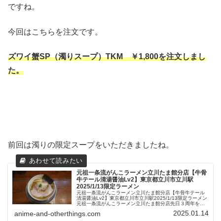
ですね。
今回はこちらを注文です。
ズワイ蟹SP（濁りスープ）TKM
￥1,8
00を注文しまし
た。
前回は濁りの限定スープをいただきましたね。
元祖一条流がんこラーメン立川たま館分店【牛骨
牛テール清湯醤油Lv2】東京都立川市立川駅
2025/1/13限定ラーメン
元祖一条流がんこラーメン立川たま館分店【牛骨牛テール
清湯醤油Lv2】東京都立川市立川駅2025/1/13限定ラーメン
元祖一条流がんこラーメン立川たま館分店先日３周年を迎
えられたこちら。2021/10/2に立川市立川駅から少し歩い
2025.01.14
anime-and-otherthings.com
たところ、ウ...