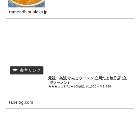
ramendb.supleks.jp
元祖一条流 がんこラーメン 立川たま館分店 (立
川/ラーメン)
★★★☆☆3.71 ■予算(夜):￥1,000～￥1,999
tabelog.com