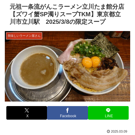
元祖一条流がんこラーメン立川たま館分店
【ズワイ蟹SP濁りスープTKM】東京都立
川市立川駅 2025/3/8の限定スープ
美味しいラーメン屋さん
X
Facebook
LINE
2025.03.09