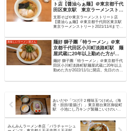
んと2021年1月3...
ト店【醤油らぁ麺】＠東京都千代
田区東京駅 東京ラーメンストリ
ートに2021/11/4まで限定出店
支那そばや東京ラーメンストリート店
中。残り僅かなのでと訪問。旨味
【醤油らぁ麺】＠東京都千代田区東京駅
東京ラーメンストリート2021/11/4まで限
ふくらむ醤油スープにたおやかな
定出店中。残り僅かなのでと訪問。旨味
麺が美味しい一杯をいただきまし
ふくらむ醤油スープにたおやかな麺が美
た。
味しい一杯をいただきました。支那そば
麺好 獅子團「特ラーメン」＠東
美味しいラーメン屋さん
や東京ラーメンス...
京都千代田区小川町淡路町駅 麺
屋武蔵に20年以上勤めた方が
2022/11/1に祝開店。先日のカリ
麺好 獅子團「特ラーメン」＠東京都千代
ー麺が美味しく早速再訪。豚骨魚
田区小川町淡路町駅麺屋武蔵に20年以上
勤めた方が2022/11/1に開店。先日のカリ
介にえび油という旨味ふくむスー
ー麺が美味しく早速再訪。豚骨魚介にえ
プに太めの麺が美味しいラーメン
び油という旨味ふくむスープに太めの麺
をいただきました。
が美味しいラーメンをいただきました。
麺好 獅子...
あいだや「つけ汁２種味玉つけめん（海
老・担担/釜揚げ）」東京都台東区御徒町
駅 小池にし乃キング製麺こいけのいえ
けい金龍伊之瀬本郷苑系列 つけ麺とサ
ーロインご飯提供の人気のお店
みんみんラーメン本店「バラチャーシュ
ーメンマ」東京都八王子市西八王子駅