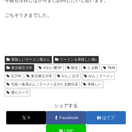
今後も注目しながらまた訪問したいと思います。
ごちそうさまでした。
美味しいラーメン屋さん
ラーメン＆美味しい物♪
東京都立川市
ずわい蟹SP
限定
たま館
TKM
立川市
東京都立川市
がんこ立川
がんこラーメン
元祖一条流がんこラーメン立川たま館分店
美味しい
濁りスープ
シェアする
X
Facebook
はてブ
LINE