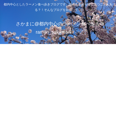
都内中心としたラーメン食べ歩きブログです。他にも気持ち役に立つこともあ
る？！そんなブログを目指して。
さかまに@都内中心のラーメン食べ歩き＠
ramen_sakamani