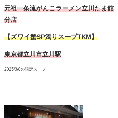
元祖一条流がんこラーメン立川たま館
分店
【ズワイ蟹SP濁りスープTKM】
東京都立川市立川駅
2025/3/8の限定スープ