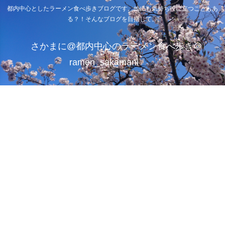
都内中心としたラーメン食べ歩きブログです。他にも気持ち役に立つこともあ
る？！そんなブログを目指して。
さかまに@都内中心のラーメン食べ歩き＠
ramen_sakamani