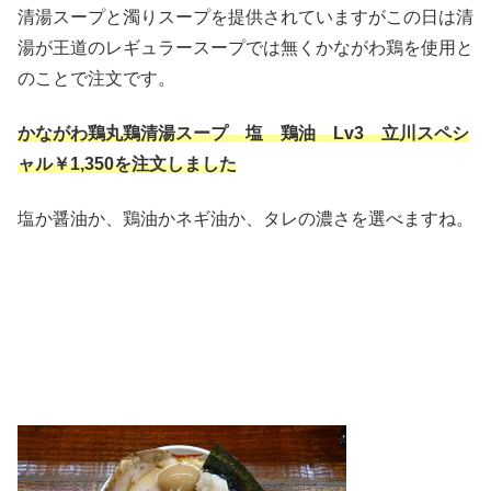
清湯スープと濁りスープを提供されていますがこの日は清
湯が王道のレギュラースープでは無くかながわ鶏を使用と
のことで注文です。
かながわ鶏丸鶏清湯スープ 塩 鶏油 Lv3 立川スペシ
ャル￥1,350を注文しました
塩か醤油か、鶏油かネギ油か、タレの濃さを選べますね。