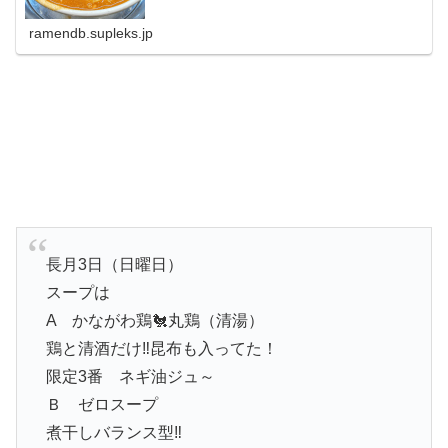
ramendb.supleks.jp
長月3日（日曜日）
スープは
A かながわ鶏🐔丸鶏（清湯）
鶏と清酒だけ‼️昆布も入ってた！
限定3番 ネギ油ジュ～
Ｂ ゼロスープ
煮干しバランス型‼️