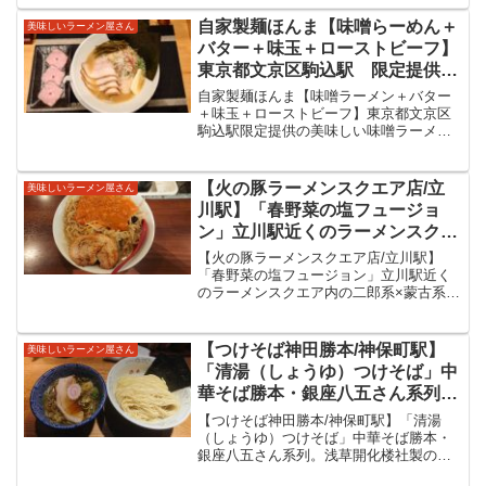
麗ウマイのですが別皿ソースでムール貝
杯をいただきました。
ブースト！美味しい一杯をいただきまし
自家製麺ほんま【味噌らーめん＋
美味しいラーメン屋さん
た。中華そ...
バター＋味玉＋ローストビーフ】
東京都文京区駒込駅 限定提供の
美味しい味噌ラーメン情報
自家製麺ほんま【味噌ラーメン＋バター
＋味玉＋ローストビーフ】東京都文京区
駒込駅限定提供の美味しい味噌ラーメン
情報自家製麺ほんま場所は東京都文京区
JR山手線駒込駅。JR駒込駅の東口を出て
右折した目の前の商店街「アザレア通
【火の豚ラーメンスクエア店/立
美味しいラーメン屋さん
り」を不忍通り方面へ直...
川駅】「春野菜の塩フュージョ
ン」立川駅近くのラーメンスクエ
ア内の二郎系×蒙古系を提供して
【火の豚ラーメンスクエア店/立川駅】
いる火の豚さんにて限定メニュー
「春野菜の塩フュージョン」立川駅近く
のラーメンスクエア内の二郎系×蒙古系を
をいただいてきました！
提供している火の豚さんにて限定メニュ
ーをいただいてきました！たまにの立川
DAY。立川駅前のラーメン施設、ラーメ
【つけそば神田勝本/神保町駅】
美味しいラーメン屋さん
ンスクエアには201...
「清湯（しょうゆ）つけそば」中
華そば勝本・銀座八五さん系列。
浅草開化楼社製の太さが異なる２
【つけそば神田勝本/神保町駅】「清湯
種類盛られた麺と醤油の清湯スー
（しょうゆ）つけそば」中華そば勝本・
銀座八五さん系列。浅草開化楼社製の太
プが美味しいつけ麺をいただいて
さが異なる２種類盛られた麺と醤油の清
きました。