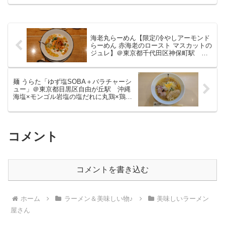
湯スープが美味しいつけ麺をいただいて
きました。【つけそば神田勝本/神保町
駅】神保町駅から少し歩い...
海老丸らーめん【限定/冷やしアーモンド
らーめん 赤海老のロースト マスカットの
ジュレ】＠東京都千代田区神保町駅
2023/9/3まで提供予定はスペインのガス
パチョと言われるアホ・ブランコをイメ
ージという美味しい限定をいただきまし
麺 うらた「ゆず塩SOBA＋バラチャーシ
た。
ュー」＠東京都目黒区自由が丘駅 沖縄
海塩×モンゴル岩塩の塩だれに丸鶏×鶏ガ
ラ×豚ガラ×野菜×真鯛アラ×鰹節などのス
ープの組み合わせ。旨味あるスープが美
味しい塩ラーメンをいただきました。
コメント
コメントを書き込む
ホーム
ラーメン＆美味しい物♪
美味しいラーメン
屋さん