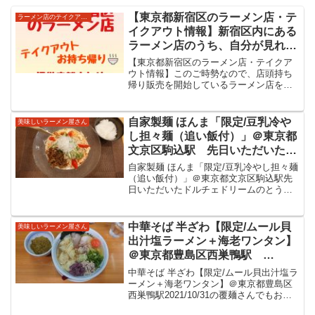
【東京都新宿区のラーメン店・テ
ラーメン店のテイクアウトやデリバリー
イクアウト情報】新宿区内にある
ラーメン店のうち、自分が見れる
範囲でTwitterを確認。店頭でお持
【東京都新宿区のラーメン店・テイクア
ち帰り・テイクアウトメニューを
ウト情報】このご時勢なので、店頭持ち
帰り販売を開始しているラーメン店を自
提供しているお店をまとめていま
分の行動範囲内を中心にまとめてみまし
す。
た。東京都の山手線北側でもある千代田
区・台東区・荒川区・北区・文京区・豊
自家製麺 ほんま「限定/豆乳冷や
美味しいラーメン屋さん
島区・新宿区にあるラーメ...
し担々麺（追い飯付）」＠東京都
文京区駒込駅 先日いただいたド
ルチェドリームのとうもろこしの
自家製麺 ほんま「限定/豆乳冷やし担々麺
冷やしに続いて今回は冷やしの
（追い飯付）」＠東京都文京区駒込駅先
日いただいたドルチェドリームのとうも
担々麺を。辛味もありますが豆乳
ろこしの冷やしに続いて今回は冷やしの
でまろやかさもある美味しい担々
担々麺を。辛味もありますが豆乳でまろ
麺をいただきました。
やかさもある美味しい担々麺をいただき
中華そば 半ざわ【限定/ムール貝
美味しいラーメン屋さん
ました。自家製麺ほん...
出汁塩ラーメン＋海老ワンタン】
＠東京都豊島区西巣鴨駅
2021/10/31の覆麺さんでもおなじ
中華そば 半ざわ【限定/ムール貝出汁塩ラ
みのハロウィン限定。塩ラーメン
ーメン＋海老ワンタン】＠東京都豊島区
西巣鴨駅2021/10/31の覆麺さんでもおな
は淡麗ウマイのですが別皿ソース
じみのハロウィン限定。塩ラーメンは淡
でムール貝ブースト！美味しい一