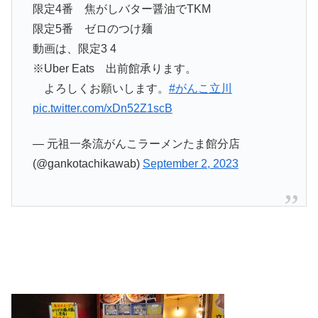
限定4番 焦がしバター醤油でTKM
限定5番 ゼロのつけ麺
動画は、限定3 4
※Uber Eats 出前館承ります。
よろしくお願いします。
#がんこ立川
pic.twitter.com/xDn52Z1scB
— 元祖一条流がんこラーメンたま館分店
(@gankotachikawab)
September 2, 2023