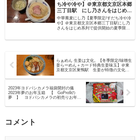
自家製麺ほんま/駒...
ち冷や冷や】＠東京都文京区本郷
三丁目駅 にし乃さんをはじめ系
列で提供開始の夏季限定。金龍さ
中華蕎麦にし乃【夏季限定/すだち冷や冷
んと異なるのは、にし乃さんVer
や】＠東京都文京区本郷三丁目駅にし乃
さんをはじめ系列で提供開始の夏季限
は村上朝日製麺さんの麺を使用と
定。金龍さんと異なるのは、にし乃さん
のこと。夏に嬉しい爽やかなつけ
Verは村上朝日製麺さんの麺を使用とのこ
麺をいただきました。
と。夏に嬉しい爽やかなつけ麺をいただ
きました。中華蕎麦に...
らぁめん 生姜は文化。【冬季限定/味噌生
姜らーめん＋カード特典生姜味玉】＠東
京都文京区巣鴨駅 生姜が特徴の文化さ
んにて冬季限定を。都度炒めている野菜
が上に乗り昨シーズンからブラッシュア
ップしたという味噌ラーメンをいただき
2023年ヨドバシカメラ福袋開封の儀
ました。
2023年夢のお年玉箱 【 GoPro9の
夢 】 ヨドバシカメラの初売りお年玉
箱、GOPRO9の福袋をGETしましたので
開封をして内容を紹介したいと思いま
す。
コメント