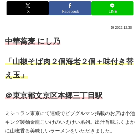
X
Facebook
LINE
2022.12.30
中華蕎麦 にし乃
「山椒そば肉２個海老２個＋味付き替
え玉」
＠東京都文京区本郷三丁目駅
ミシュラン東京にて連続でビブグルマン掲載のお店は小池
キング製麺金龍こいけのいえけい系列。出汁旨味ふくよか
に山椒香る美味しいラーメンをいただきました。