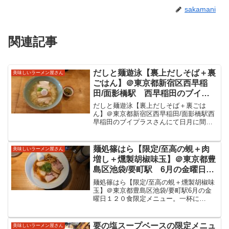
sakamani
関連記事
だしと麺遊泳【裏上だしそば＋裏
美味しいラーメン屋さん
ごはん】＠東京都新宿区西早稲
田/面影橋駅 西早稲田のブイプ
ラスさんにて日月に間借り営業。
だしと麺遊泳【裏上だしそば＋裏ごは
2021/12/13のSNS限定。染み渡る
ん】＠東京都新宿区西早稲田/面影橋駅西
早稲田のブイプラスさんにて日月に間借
出汁に貝系の旨味が加わる美味し
り営業。2021/12/13のSNS限定。染み渡
い限定をいただきました。
る出汁に貝系の旨味が加わる美味しい限
定をいただきました。だしと麺遊泳2021
麺処篠はら【限定/至高の蜆＋肉
美味しいラーメン屋さん
年10月...
増し＋燻製胡椒味玉】＠東京都豊
島区池袋/要町駅 6月の金曜日限
定麺。一杯に120~150粒の蜆と言
麺処篠はら【限定/至高の蜆＋燻製胡椒味
うスープはまさに分厚い蜆。マツ
玉】＠東京都豊島区池袋/要町駅6月の金
曜日１２０食限定メニュー。一杯に
コの知らない世界で登場の味玉と
120~150粒の蜆と言うスープはまさに分
共に美味しい限定をいただきまし
厚い蜆。マツコの知らない世界で登場の
た。
味玉と共に美味しい限定をいただきまし
要の塩スープベースの限定メニュ
美味しいラーメン屋さん