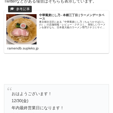
Twitterなどがある場合はそちらも表示しています。
中華蕎麦にし乃 - 本郷三丁目 | ラーメンデータベ
ース
東京都文京区にある『中華蕎麦にし乃（ちゅうかそばにし
の）』の店舗情報・レビュー・クチコミ。 美味しいラーメ
ンを探すなら、日本最大級のラーメン専門クチコミサイト
「ラーメンデータベース」で検索。ランキングでいま話題
のラーメン店をチェック！全国の...
ramendb.supleks.jp
おはようございます！
12/30(金)
年内最終営業日になります！