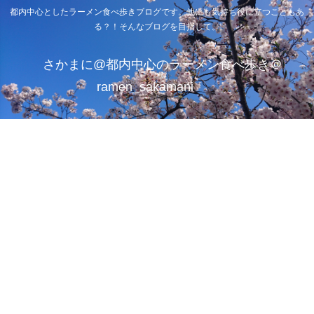
都内中心としたラーメン食べ歩きブログです。他にも気持ち役に立つこともあ
る？！そんなブログを目指して。
さかまに@都内中心のラーメン食べ歩き＠
ramen_sakamani