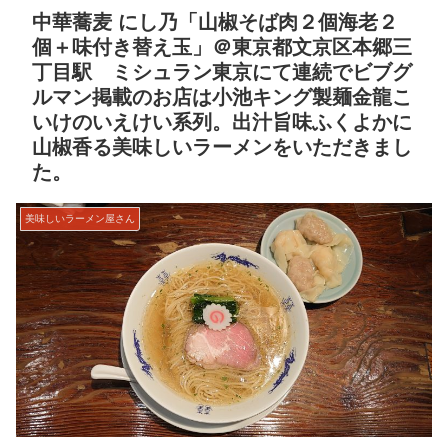
中華蕎麦 にし乃「山椒そば肉２個海老２
個＋味付き替え玉」＠東京都文京区本郷三
丁目駅 ミシュラン東京にて連続でビブグ
ルマン掲載のお店は小池キング製麺金龍こ
いけのいえけい系列。出汁旨味ふくよかに
山椒香る美味しいラーメンをいただきまし
た。
美味しいラーメン屋さん