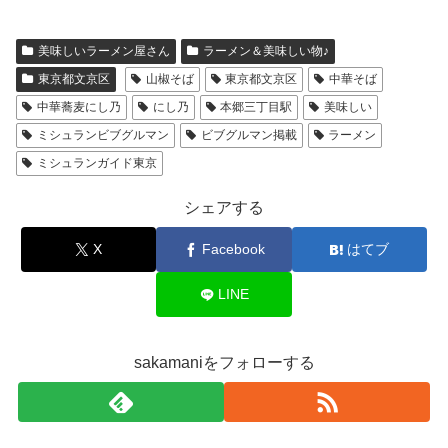
美味しいラーメン屋さん
ラーメン＆美味しい物♪
東京都文京区
山椒そば
東京都文京区
中華そば
中華蕎麦にし乃
にし乃
本郷三丁目駅
美味しい
ミシュランビブグルマン
ビブグルマン掲載
ラーメン
ミシュランガイド東京
シェアする
X
Facebook
はてブ
LINE
sakamaniをフォローする