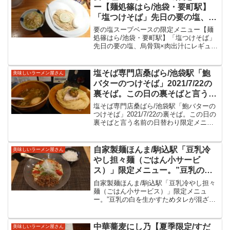
た。麺処篠はら池袋...
ー【麺処篠はら/池袋・要町駅】
「塩つけそば」先日の要の塩、烏
骨鶏×肉出汁にレギュラースープ
要の塩スープベースの限定メニュー【麺
を加えたというつけ麺を限定提供
処篠はら/池袋・要町駅】「塩つけそば」
先日の要の塩、烏骨鶏×肉出汁にレギュラ
されていましたのでいただいてき
ースープを加えたというつけ麺を限定提
ました！
供されていましたのでいただいてきまし
た！毎月第一火曜日に要の塩として営業
塩そば専門店桑ばら/池袋駅「鮑
美味しいラーメン屋さん
している麺処篠はらさ...
バターのつけそば」2021/7/22の
裏そば。この日の裏そばと言う名
前の日替わり限定メニューは鮑の
塩そば専門店桑ばら/池袋駅「鮑バターの
つけ麺。鮑の具材はもちろん、少
つけそば」2021/7/22の裏そば。この日の
裏そばと言う名前の日替わり限定メニュ
し強めの塩ダレでしたが海の旨味
ーは鮑のつけ麺。鮑の具材はもちろん、
を感じるつけ麺をいただきまし
少し強めの塩ダレでしたが海の旨味を感
た。
じるつけ麺をいただきました。塩そば専
自家製麺ほんま/駒込駅「豆乳冷
美味しいラーメン屋さん
門店桑ばら/...
やし担々麺（ごはん小サービ
ス）」限定メニュー。”豆乳の白
を生かすためタレが混ざらないよ
自家製麺ほんま/駒込駅「豆乳冷やし担々
う、注文を受けてから8種類くら
麺（ごはん小サービス）」限定メニュ
ー。”豆乳の白を生かすためタレが混ざら
いタレや調味料を豆乳の下に沈め
ないよう、注文を受けてから8種類くらい
てます”という美味しい冷やしを
タレや調味料を豆乳の下に沈めてます”と
いただきました。
いう美味しい冷やしをいただきました。
中華蕎麦にし乃【夏季限定/すだ
美味しいラーメン屋さん