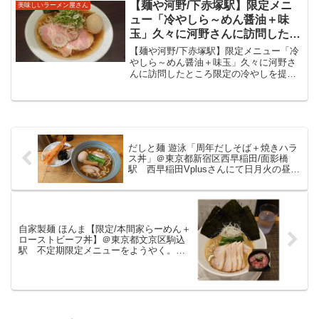
TOKYO 2025 RAMENミシュ...
【麺や河野/下赤塚駅】限定メニ
美味しいラーメン屋さん
ュー「冷やしら～めん醤油＋味
玉」久々に河野さんに訪問したと
ころ限定の冷やしを提供しており
【麺や河野/下赤塚駅】限定メニュー「冷
注文。冷やしラーメンもレギュラ
やしら～めん醤油＋味玉」久々に河野さ
んに訪問したところ限定の冷やしを提供
ーメニューに負けず劣らずの美味
しており注文。冷やしラーメンもレギュ
しい一杯でした。
ラーメニューに負けず劣らずの美味しい
一杯でした。東武東上線下赤塚駅、副都
心/有楽町線地下鉄赤塚...
だしと麺 遊泳「周年だしそば＋焼きハラ
ス丼」＠東京都新宿区西早稲田/面影橋
駅 西早稲田Vplusさんにて日月火の昼の
み間借り営業のお店の１周年記念。出汁
の旨味があふれるスープに太めの麺が美
味しい一杯でした。１周年おめでとうご
ざいます！
自家製麺 ほんま【限定/本間家らーめん＋
ローストビーフ丼】＠東京都文京区駒込
駅 不定期限定メニューをようやく。豚
骨を使わない鶏白湯で家系風とのことで
すが雰囲気出ていますね！この日の限定
のローストビーフ丼と共に美味しくいた
だきました。