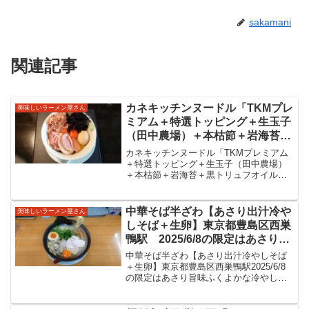
sakamani
関連記事
カネキッチンヌードル「TKMプレ
美味しいラーメン屋さん
ミアム＋特選トッピング＋生玉子
（田中農場）＋本枯節＋岩海苔＋
黒トリュフオイル」＠東京都豊島
カネキッチンヌードル「TKMプレミアム
区東長崎駅 水曜日の特別営業メ
＋特選トッピング＋生玉子（田中農場）
＋本枯節＋岩海苔＋黒トリュフオイル」
ニュー。生卵と醤油タレと太麺の
＠東京都豊島区東長崎駅水曜日の特別営
美味しいたまごかけめんをいただ
業メニュー。生卵と醤油タレと太麺の美
きました。
味しいたまごかけめんをいただきまし
中華そば半ざわ【あさり出汁冷や
美味しいラーメン屋さん
た。カネキッチンヌードル...
しそば＋生卵】東京都豊島区西巣
鴨駅 2025/6/8の限定はあさり旨
味ふくよかな冷やし麺
中華そば半ざわ【あさり出汁冷やしそば
＋生卵】東京都豊島区西巣鴨駅2025/6/8
の限定はあさり旨味ふくよかな冷やし麺
中華そば半ざわ2020年4月に開店された半
ざわさん。東京都豊島区は都営三田線西