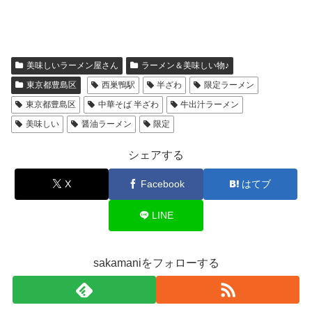
美味しいラーメン屋さん
ラーメン＆美味しい物♪
東京都豊島区
西巣鴨駅
半ざわ
限定ラーメン
東京都豊島区
中華そば 半ざわ
牛出汁ラーメン
美味しい
醤油ラーメン
限定
シェアする
X
Facebook
はてブ
LINE
sakamaniをフォローする