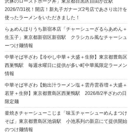
沢豚のローストポーク丼」東京都目黒区自由が丘駅
2026/7/31祝！開店！新丸子ガナーズ2号店であさり出汁を
使ったラーメンをいただきました！
らぁめんほりうち新宿本店「チャーシューざるらあめん＋
生玉子」東京都新宿区新宿駅 クラシカル風なチャーシュ
ーつけ麺情報
中華そば半ざわ【冷やし中華＋大盛＋生卵】東京都豊島区
西巣鴨駅 毎週水曜日に提供が多い町中華風限定ラーメン
情報
中華そば半ざわ【鮑出汁ラーメン塩＋雲丹雲吞増＋大盛＋
若芽＋生卵】東京都豊島区西巣鴨駅 2026/8/2半ざわの日
限定麺
釜焼きチャーシューこじま「味玉チャーシューめんまつけ
そば」東京都豊島区池袋駅 小池系列の新店にて提供開始
のつけ麺情報