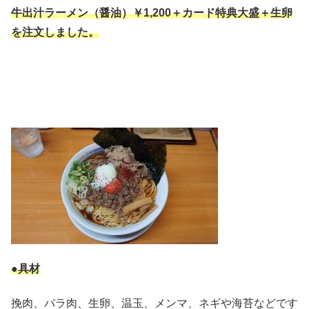
牛出汁ラーメン（醤油）￥1,2
00＋カード特典大盛＋生卵
を注文しました。
●具材
挽肉、バラ肉、生卵、温玉、メンマ、ネギや海苔などです