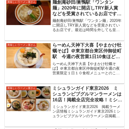
巣鴨駅。改札を出て地上階へから明治通
麺創庵砂田/巣鴨駅「ワンタン
美味しいラーメン屋さん
りを王子駅...
麺」2020年に開店しTRY新人賞
などを受賞されているお店です。
最近は時間を外しても並んでいる
麺創庵砂田/巣鴨駅「ワンタン麺」2020年
のですがこの日は並び無しで思わ
に開店しTRY新人賞などを受賞されてい
るお店です。最近は時間を外しても並ん
ず入店。鶏の旨味がじんわりと自
でいるのですがこの日は並び無しで思わ
家製麺と共に美味しくいただきま
ず入店。鶏の旨味がじんわりと自家製麺
した。
と共に美味しくいただきました。麺創庵
らーめん天神下大喜【やまかけ牡
美味しいラーメン屋さん
砂田/巣鴨駅20...
蠣そば】＠東京都台東区仲御徒町
駅 今週の夜営業1日10食ほどの
限定メニューとのこと。注文が入
らーめん天神下大喜【やまかけ牡蠣そ
ってから山芋を練るとのこと。ふ
ば】＠東京都台東区仲御徒町駅今週の夜
営業限定１日１０食程メニューとのこ
わっと山芋と大きなの牡蠣と共に
と。注文が入ってから山芋を練るとのこ
ダシ染み渡る美味しい限定をいた
と。ふわっと山芋と大きなの牡蠣と共に
だきました。
ダシ染み渡る美味しい限定をいただきま
ミシュランガイド東京2026 ミ
美味しいラーメン屋さん
した。らーめん天神下大喜/仲...
シュランビブグルマンラーメンは
16店！掲載全店完全攻略！ミシュ
ラン掲載全店舗まとめ情報
ミシュランガイド東京2026 掲載ラーメ
ン店情報ミシュランガイド東京2026ミシ
ュランビブグルマンのラーメン店掲載は
16店！掲載全店完全攻略！ミシュラン掲
載全店舗まとめ情報MICHELIN GUIDE