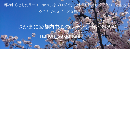
都内中心としたラーメン食べ歩きブログです。他にも気持ち役に立つこともあ
る？！そんなブログを目指して。
さかまに@都内中心のラーメン食べ歩き＠
ramen_sakamani