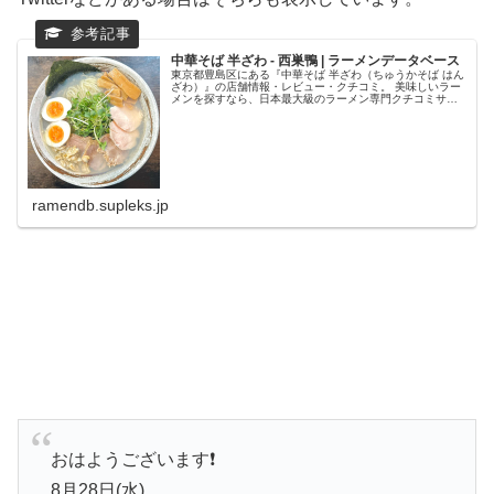
中華そば 半ざわ - 西巣鴨 | ラーメンデータベース
東京都豊島区にある『中華そば 半ざわ（ちゅうかそば はん
ざわ）』の店舗情報・レビュー・クチコミ。 美味しいラー
メンを探すなら、日本最大級のラーメン専門クチコミサイ
ト「ラーメンデータベース」で検索。ランキングでいま話
題のラーメン店をチェック！...
ramendb.supleks.jp
おはようございます❗️
8月28日(水)