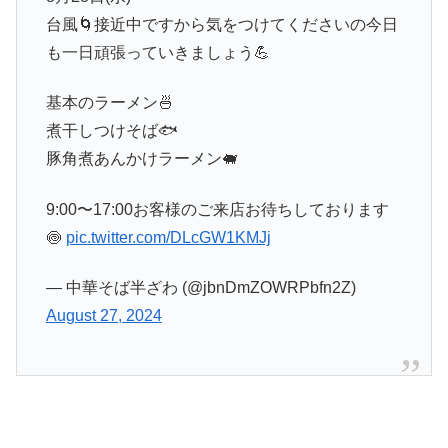
台風🌀接近中ですから気をつけてくださいの今日
も一日頑張っていきましょう💪
基本のラーメン🍜
煮干しつけそば🐟
豚角煮あんかけラーメン🐖
9:00〜17:00お客様のご来店お待ちしております
🍥
pic.twitter.com/DLcGW1KMJj
— 中華そば半ざわ (@jbnDmZOWRPbfn2Z)
August 27, 2024