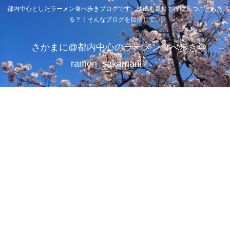
都内中心としたラーメン食べ歩きブログです。他にも気持ち役に立つこともあ
る？！そんなブログを目指して。
さかまに@都内中心のラーメン食べ歩き＠
ramen_sakamani