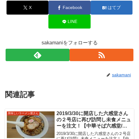
X
Facebook
はてブ
LINE
sakamaniをフォローする
sakamani
関連記事
2019/3/30に開店した六感堂さん
美味しいラーメン屋さん
の２号店に再び訪問し未食メニュ
ーを注文！【中華そば六感堂/池
袋駅】「中華そば黒・細麺」黒は
2019/3/30に開店した六感堂さんの２号店
たまり醤油とねぎ油を使用したラ
に再び訪問し未食メニューを注文！【中