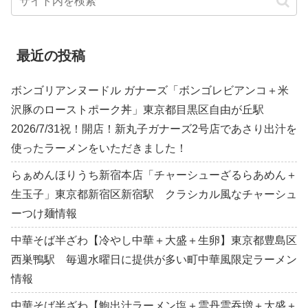
最近の投稿
ボンゴリアンヌードル ガナーズ「ボンゴレビアンコ＋米
沢豚のローストポーク丼」東京都目黒区自由が丘駅
2026/7/31祝！開店！新丸子ガナーズ2号店であさり出汁を
使ったラーメンをいただきました！
らぁめんほりうち新宿本店「チャーシューざるらあめん＋
生玉子」東京都新宿区新宿駅 クラシカル風なチャーシュ
ーつけ麺情報
中華そば半ざわ【冷やし中華＋大盛＋生卵】東京都豊島区
西巣鴨駅 毎週水曜日に提供が多い町中華風限定ラーメン
情報
中華そば半ざわ【鮑出汁ラーメン塩＋雲丹雲吞増＋大盛＋