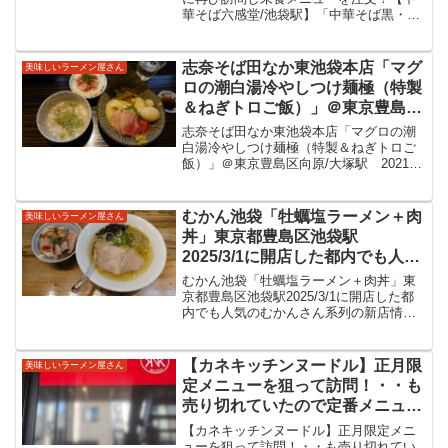
華そば六感堂/池袋駅】「中華そば黒・細
ーメン！前回は中華そば白、今回
麺」黒はたまり醤油とねぎ油を使用した
は中華そば黒をいただいてきまし
ラーメン！前回は中華そば白、今回は中
た！
華そば黒をいただいてきました！先日
志奈そば田なか東池袋本店「マグ
美味しいラーメン屋さん
2019/3/...
ロの潮白湯冷やしつけ麺極（特製
＆ねぎトロご飯）」＠東京豊島区
向原/大塚駅 2021年夏の限定涼
志奈そば田なか東池袋本店「マグロの潮
麺第２弾として8月末まで提供予
白湯冷やしつけ麺極（特製＆ねぎトロご
飯）」＠東京豊島区向原/大塚駅 2021年
定。冷たいスープの美味しいマグ
夏の限定涼麺第２弾として8月末まで提供
ロ白湯つけ麺をいただきました。
予定。冷たいスープの美味しいマグロ白
湯つけ麺をいただきました。志奈そば田
むかん池袋「牡蠣塩ラーメン＋肉
美味しいラーメン屋さん
なか東池袋本店大...
丼」東京都豊島区池袋駅
2025/3/1に開店した都内でも人気
のむかんさん系列の新店情報
むかん池袋「牡蠣塩ラーメン＋肉丼」東
京都豊島区池袋駅2025/3/1に開店した都
内でも人気のむかんさん系列の新店情報
むかん池袋2025年3月1日に開店。各線池
袋駅から徒歩近くに開店されましたね。
無冠の名前で阿佐ヶ谷・五反田・横浜で
【カネキッチンヌードル】正月限
美味しいラーメン屋さん
も展開され...
定メニューを狙って訪問！・・も
売り切れていたので定番メニュー
を食べてきた。
【カネキッチンヌードル】正月限定メニ
ューを狙って訪問！・・も売り切れてい