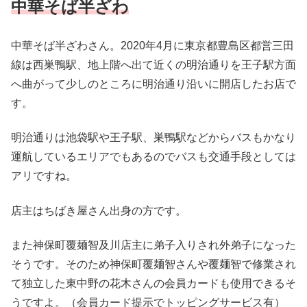
中華そば半ざわ
中華そば半ざわさん。2020年4月に東京都豊島区都営三田
線は西巣鴨駅、地上階へ出て近くの明治通りを王子駅方面
へ曲がって少しのところに明治通り沿いに開店したお店で
す。
明治通りは池袋駅や王子駅、巣鴨駅などからバスもかなり
運航しているエリアでもあるのでバスも交通手段としては
アリですね。
店主はちばき屋さん出身の方です。
また神保町覆麺智及川店主に弟子入りされ外弟子になった
そうです。そのため神保町覆麺智さんや覆麺智で修業され
て独立した東中野の花木さんの会員カードも使用できるそ
うですよ。（会員カード提示でトッピングサービス有）