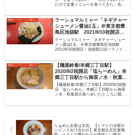
たので定番メニューを食べてきた。先日
ミシュラン掲載記念で自分が食べた限定
メニューの数々を紹介しましたが年が明
けて新年早々正月限定があるとのことで
ラーショマルミャー「ネギチャー
美味しいラーメン屋さん
訪問。・・・も１４時半ご...
シューメン醤油1玉」＠東京都豊
島区池袋駅 2021/9/10祝開店！
池袋西口旧ソラノイロ池袋の場所
ラーショマルミャー「ネギチャーシュー
になります。細めの麺に背脂の浮
メン醤油1玉」＠東京都豊島区池袋駅
2021/9/10祝開店！池袋西口旧ソラノイロ
いた豚骨醤油は想像よりもあっさ
池袋の場所になります。細めの麺に背脂
り美味しいラーメンをいただきま
の浮いた豚骨醤油は想像よりもあっさり
した。
美味しいラーメンをいただきました。ラ
【麺屋鈴春/本郷三丁目駅】
美味しいラーメン屋さん
ーショマルミャー...
2020/9/2祝開店「塩らーめん」本
郷三丁目駅から御茶ノ水・秋葉原
方面へ歩いたところに開店。鶏清
【麺屋鈴春/本郷三丁目駅】2020/9/2祝開
湯でふくよかに美味しい鶏清湯ス
店「塩らーめん」本郷三丁目駅から御茶
ノ水・秋葉原方面へ歩いたところに開
ープと厚いチャーシュー細い麺が
店。鶏清湯でふくよかに美味しい鶏清湯
美味しい一杯をいただきました。
スープと厚いチャーシュー細い麺が美味
しい一杯をいただきました。【麺屋鈴春/
本郷三丁目駅】...
らぁめん生姜は文化。【トマトの冷製ホ
ンビノス出汁合わせ】東京都文京区巣鴨
駅 トマトの爽やかさが美味しい限定メ