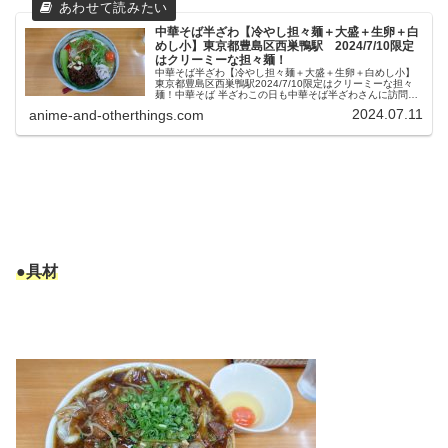
中華そば半ざわ【冷やし担々麺＋大盛＋生卵＋白
めし小】東京都豊島区西巣鴨駅 2024/7/10限定
はクリーミーな担々麺！
中華そば半ざわ【冷やし担々麺＋大盛＋生卵＋白めし小】
東京都豊島区西巣鴨駅2024/7/10限定はクリーミーな担々
麺！中華そば 半ざわこの日も中華そば半ざわさんに訪問で
す。2020年4月に東京都豊島区都営三田線は西巣鴨駅、地
2024.07.11
anime-and-otherthings.com
上階へ出て近くの明...
●具材