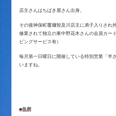
店主さんはちばき屋さん出身。
その後神保町覆麺智及川店主に弟子入りされ
修業されて独立の東中野花木さんの会員カー
ピングサービス有）
毎月第一日曜日に開催している特別営業「半
いますね。
■住所