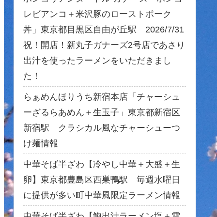
レビアンコ＋米沢豚のローストポーク
丼」東京都目黒区自由が丘駅 2026/7/31
祝！開店！新丸子ガナーズ2号店であさり
出汁を使ったラーメンをいただきまし
た！
らぁめんほりうち新宿本店「チャーシュ
ーざるらあめん＋生玉子」東京都新宿区
新宿駅 クラシカル風なチャーシューつ
け麺情報
中華そば半ざわ【冷やし中華＋大盛＋生
卵】東京都豊島区西巣鴨駅 毎週水曜日
に提供が多い町中華風限定ラーメン情報
中華そば半ざわ【鮑出汁ラーメン塩＋雲