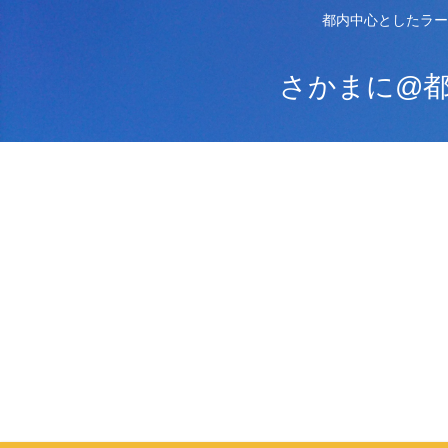
都内中心としたラー
さかまに@都内