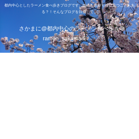
都内中心としたラーメン食べ歩きブログです。他にも気持ち役に立つこともあ
る？！そんなブログを目指して。
さかまに@都内中心のラーメン食べ歩き＠
ramen_sakamani