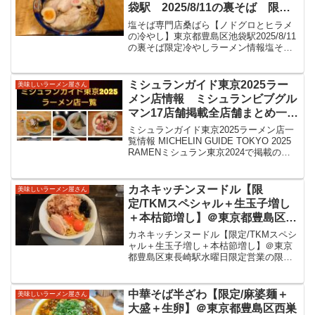
袋駅 2025/8/11の裏そば 限定
冷やしラーメン情報
塩そば専門店桑ばら【ノドグロとヒラメ
の冷やし】東京都豊島区池袋駅2025/8/11
の裏そば限定冷やしラーメン情報塩そば
専門店桑ばら東京都豊島区各線池袋駅の
東口からサンシャイン方面へ、東池袋駅
からも徒歩圏内の立地です。池袋駅から
ミシュランガイド東京2025ラー
美味しいラーメン屋さん
見てサンシャイ...
メン店情報 ミシュランビブグル
マン17店舗掲載全店舗まとめ一覧
紹介の食べ歩きサイト
ミシュランガイド東京2025ラーメン店一
覧情報 MICHELIN GUIDE TOKYO 2025
RAMENミシュラン東京2024で掲載のラ
ーメン店では。ラーメンは「1つ星無し」
「ビブグルマン17店舗」ラーメン店の掲
載店を一覧にしてみまし...
カネキッチンヌードル【限
美味しいラーメン屋さん
定/TKMスペシャル＋生玉子増し
＋本枯節増し】＠東京都豊島区東
長崎駅 水曜日限定営業の限定メ
カネキッチンヌードル【限定/TKMスペシ
ニュー。ゴールデンタイガーさん
ャル＋生玉子増し＋本枯節増し】＠東京
都豊島区東長崎駅水曜日限定営業の限定
公認のリスペクトメニュー。カネ
メニュー。ゴールデンタイガーさん公認
キッチンさんのも美味しいたまご
のリスペクトメニュー。カネキッチンさ
かけめんをいただきました。
んのも美味しいたまごかけめんをいただ
中華そば半ざわ【限定/麻婆麺＋
美味しいラーメン屋さん
きました。カネキッチ...
大盛＋生卵】＠東京都豊島区西巣