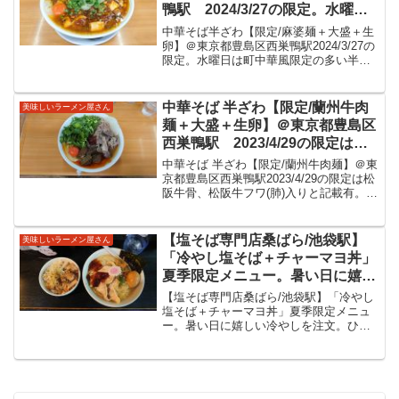
鴨駅 2024/3/27の限定。水曜日
は町中華風限定の多い半ざわさん
中華そば半ざわ【限定/麻婆麺＋大盛＋生
にて麻婆麺を。先日もいただきま
卵】＠東京都豊島区西巣鴨駅2024/3/27の
限定。水曜日は町中華風限定の多い半ざ
したが辛さ痺れが程よく感じられ
わさんにて麻婆麺を。先日もいただきま
ますが慣れてくると抜群に旨味が
したが辛さ痺れが程よく感じられますが
広がりますね！非常に美味しい麻
慣れてくると抜群に旨味が広がります
中華そば 半ざわ【限定/蘭州牛肉
美味しいラーメン屋さん
婆麺をいただきました。
ね！非常に美味...
麺＋大盛＋生卵】＠東京都豊島区
西巣鴨駅 2023/4/29の限定は松
阪牛骨、松阪牛フワ(肺)入りと記
中華そば 半ざわ【限定/蘭州牛肉麺】＠東
載有。すっきり旨味スープに麻辣
京都豊島区西巣鴨駅2023/4/29の限定は松
阪牛骨、松阪牛フワ(肺)入りと記載有。す
醤とで辛味も美味しいスープ。極
っきり旨味スープに麻辣醤とで辛味も美
太な麺と共に美味しい限定をいた
味しいスープ。極太な麺と共に美味しい
だきました。
限定をいただきました。中華そば半ざわ
【塩そば専門店桑ばら/池袋駅】
美味しいラーメン屋さん
都営三...
「冷やし塩そば＋チャーマヨ丼」
夏季限定メニュー。暑い日に嬉し
い冷やしを注文。ひさびさにいた
【塩そば専門店桑ばら/池袋駅】「冷やし
だきましたが記憶の中以上にふく
塩そば＋チャーマヨ丼」夏季限定メニュ
ー。暑い日に嬉しい冷やしを注文。ひさ
よかに美味しい塩ラーメンをいた
びさにいただきましたが記憶以上にふく
だいてきました。
よかに美味しい塩ラーメンをいただいて
きました。【塩そば専門店桑ばら/池袋
駅】池袋駅東口からサン...