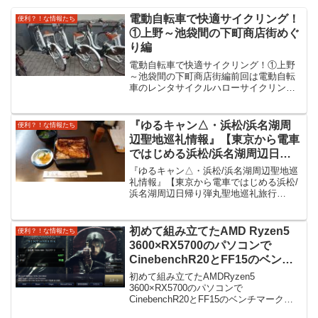
電動自転車で快適サイクリング！
便利？！な情報たち
①上野～池袋間の下町商店街めぐ
り編
電動自転車で快適サイクリング！①上野
～池袋間の下町商店街編前回は電動自転
車のレンタサイクルハローサイクリング
の借り方を紹介しました。今回は上野～
池袋間を電動自転車で移動しその間にあ
る地元の商店街を紹介してみたいと思い
『ゆるキャン△・浜松/浜名湖周
便利？！な情報たち
ます。スタート 台東区役...
辺聖地巡礼情報』【東京から電車
ではじめる浜松/浜名湖周辺日帰
り弾丸聖地巡礼旅行2020 with
『ゆるキャン△・浜松/浜名湖周辺聖地巡
GO TO トラベル】「前編 うな
礼情報』【東京から電車ではじめる浜松/
浜名湖周辺日帰り弾丸聖地巡礼旅行
ぎさくめ～奥浜名湖展望公園～気
2020 with GO TO トラベル】「前編
賀駅大判焼き藤田屋」東京発の弾
うなぎさくめ～奥浜名湖展望公園～気賀
丸日帰り聖地巡礼旅行の前編にな
駅大判焼き藤田屋」東京発の弾丸日帰り
初めて組み立てたAMD Ryzen5
便利？！な情報たち
ります。東京駅発からはじまる浜
聖地巡礼旅...
3600×RX5700のパソコンで
名湖北側の聖地巡礼になります。
CinebenchR20とFF15のベンチ
マークテストを実施してみた。
初めて組み立てたAMDRyzen5
【自作PC2020】
3600×RX5700のパソコンで
CinebenchR20とFF15のベンチマークテ
ストを実施してみた。先日初めての自作