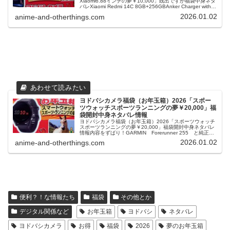
Xiaomi6.88インチの夢￥10,000」既出ですが福袋中身ネタ
バレXiaomi Redmi 14C 8GB+256GBAnker Charger with
USB-C&USB-Cケ...
2026.01.02
anime-and-otherthings.com
ヨドバシカメラ福袋（お年玉箱）2026「スポー
ツウォッチスポーツランニングの夢￥20,000」福
袋開封中身ネタバレ情報
ヨドバシカメラ福袋（お年玉箱）2026「スポーツウォッチ
スポーツランニングの夢￥20,000」福袋開封中身ネタバレ
情報内容をずばり！GARMIN Forerunner 255 と純正フ
ィルム＋おみくじ付き今治タオル型落ちとは言え５万円近
2026.01.02
anime-and-otherthings.com
い時...
便利？！な情報たち
福袋
その他とか
デジタル関係など
お年玉箱
ヨドバシ
ネタバレ
ヨドバシカメラ
お得
福袋
2026
夢のお年玉箱