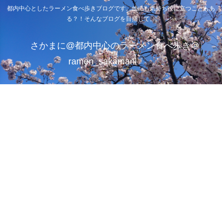
都内中心としたラーメン食べ歩きブログです。他にも気持ち役に立つこともあ
る？！そんなブログを目指して。
さかまに@都内中心のラーメン食べ歩き＠
ramen_sakamani