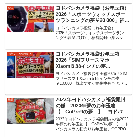
PCの気づいたところを投稿しました。
2020/5/5の時点でですが2019年末～20...
ヨドバシカメラ福袋（お年玉箱）
福袋
2026「スポーツウォッチスポー
ツランニングの夢￥20,000」福袋
開封中身ネタバレ情報
ヨドバシカメラ福袋（お年玉箱）
2026「スポーツウォッチスポーツランニ
ングの夢￥20,000」福袋開封中身ネタバ
レ情報内容をずばり！GARMIN
Forerunner 255 と純正フィルム＋おみく
じ付き今治タオル型落ちとは言え５万円
ヨドバシカメラ福袋お年玉箱
便利？！な情報たち
近い時...
2026「SIMフリースマホ
Xiaomi6.88インチの夢
￥10,000」福袋中身ネタバレ
ヨドバシカメラ福袋お年玉箱2026「SIM
フリースマホXiaomi6.88インチの夢
￥10,000」既出ですが福袋中身ネタバレ
Xiaomi Redmi 14C 8GB+256GBAnker
Charger with USB-C&USB-Cケ...
2023年ヨドバシカメラ福袋開封
福袋
の儀 2023年夢のお年玉箱
【 GoPro9の夢 】 ヨドバシ
カメラの初売りお年玉箱、
2023年ヨドバシカメラ福袋開封の儀2023
GOPRO9の福袋をGETしました
年夢のお年玉箱【 GoPro9の夢 】ヨド
バシカメラの初売りお年玉箱、GOPRO9
ので開封をして内容を紹介したい
の福袋をGETしましたので開封をして内
と思います。