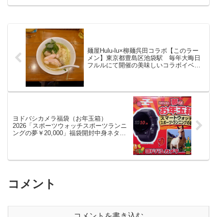
容を紹介したいと思います。2023年夢の
お年玉箱【 GoPro9の夢 】20...
麺屋Hulu-lu×柳麺呉田コラボ【このラー
メン】東京都豊島区池袋駅 毎年大晦日
フルルにて開催の美味しいコラボイベン
ト
ヨドバシカメラ福袋（お年玉箱）
2026「スポーツウォッチスポーツランニ
ングの夢￥20,000」福袋開封中身ネタバ
レ情報
コメント
コメントを書き込む