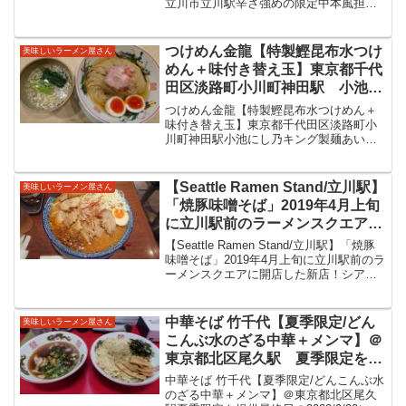
立川市立川駅辛さ強めの限定中本風担々
麺情報蒙古タンメン中本立川店2016年に
開店されたこちら。東京都内や関東圏を
中心に展開されている系列のお店です
つけめん金龍【特製鰹昆布水つけ
美味しいラーメン屋さん
ね。蒙古タンメン中本さ...
めん＋味付き替え玉】東京都千代
田区淡路町小川町神田駅 小池に
し乃キング製麺あいだや本郷苑こ
つけめん金龍【特製鰹昆布水つけめん＋
いけのいえけい伊之瀬系列 美味
味付き替え玉】東京都千代田区淡路町小
川町神田駅小池にし乃キング製麺あいだ
しいつけ麺をいただきました
や本郷苑こいけのいえけい伊之瀬系列美
味しいつけ麺をいただきましたつけめん
金龍2021年6月1日に神田司町（淡路町
【Seattle Ramen Stand/立川駅】
美味しいラーメン屋さん
駅・小川町駅・新御茶...
「焼豚味噌そば」2019年4月上旬
に立川駅前のラーメンスクエアに
開店した新店！シアトルラーメン
【Seattle Ramen Stand/立川駅】「焼豚
スタンドさんで味噌ラーメンをい
味噌そば」2019年4月上旬に立川駅前のラ
ーメンスクエアに開店した新店！シアト
ただいてきました。
ルラーメンスタンドさんで味噌ラーメン
をいただいてきました。JR立川駅前、実
際は多摩モノレール立川南駅前です...
中華そば 竹千代【夏季限定/どん
美味しいラーメン屋さん
こんぶ水のざる中華＋メンマ】＠
東京都北区尾久駅 夏季限定を提
供最終日の2022/9/30に間に合い
中華そば 竹千代【夏季限定/どんこんぶ水
ました。酸味も感じますが。優し
のざる中華＋メンマ】＠東京都北区尾久