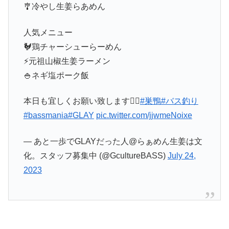
🎐冷やし生姜らあめん
人気メニュー
🐓鶏チャーシューらーめん
⚡️元祖山椒生姜ラーメン
🍚ネギ塩ポーク飯
本日も宜しくお願い致します🙇‍♂️
#巣鴨
#バス釣り
#bassmania
#GLAY
pic.twitter.com/jjwmeNoixe
— あと一歩でGLAYだった人@らぁめん生姜は文
化。スタッフ募集中 (@GcultureBASS)
July 24,
2023