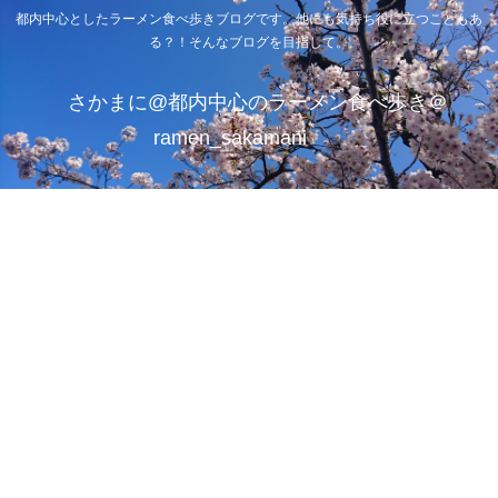
都内中心としたラーメン食べ歩きブログです。他にも気持ち役に立つこともあ
る？！そんなブログを目指して。
さかまに@都内中心のラーメン食べ歩き＠
ramen_sakamani