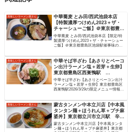
中華蕎麦 とみ田/西武池袋本店
美味しいラーメン屋さん
【特製濃厚つけめん2023＋ザ・
チャーシューご飯】＠東京都豊島
区池袋駅 催事味の逸品会出店中
中華蕎麦 とみ田/西武池袋本店【限定/特
のとみ田さんに連日。特徴的な極
製濃厚つけめん2023＋ザ・チャーシュー
ご飯】＠東京都豊島区池袋駅催事味の逸
太麺は香り高く、濃厚な豚骨魚介
品会出店中のとみ田さんに連日。特徴的
スープと共に美味しいつけ麺をい
な極太麺は香り高く、濃厚な豚骨魚介ス
ただきました。
ープと共に美味しいつけ麺をいただきま
中華そば半ざわ【あさりとベーコ
美味しいラーメン屋さん
した。中華蕎麦と...
ン出汁ラーメン塩＋若芽＋生卵】
東京都豊島区西巣鴨駅
2026/3/29の限定メニュー情報
中華そば半ざわ【あさりとベーコン出汁
ラーメン塩＋若芽＋生卵】東京都豊島区
西巣鴨駅2026/3/29の限定メニュー情報中
華そば半ざわ2020年4月８日にオープンし
た中華そば半ざわさん。東京都豊島区。
板橋区や北区なども近いこちら。都営三
蒙古タンメン中本立川店【中本風
美味しいラーメン屋さん
田線西巣...
タンタン麺＋ほうれん草＋プチ麻
婆丼】東京都立川市立川駅 辛さ
強めの限定中本風担々麺情報
蒙古タンメン中本立川店【中本風タンタ
ン麺＋ほうれん草＋プチ麻婆丼】東京都