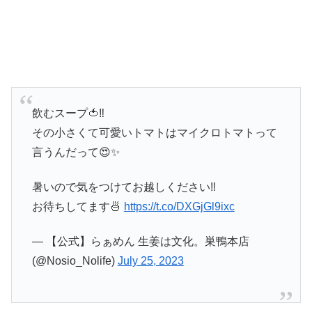
飲むスープ🍅‼️
その小さくて可愛いトマトはマイクロトマトって
言うんだって😍✨
暑いので気をつけてお越しください‼︎
お待ちしてます🍜
https://t.co/DXGjGl9ixc
— 【公式】らぁめん 生姜は文化。巣鴨本店
(@Nosio_Nolife)
July 25, 2023