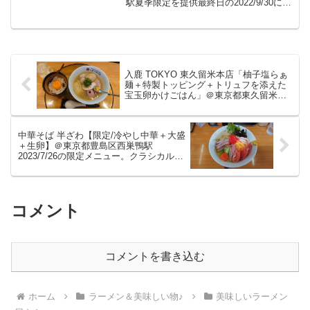
駅夏季限定を提供最終日の2022/9/30に間
い味わいのスープながら旨味が重
に合いました。酸味も感じますが。優し
なる美味しいざる中華をいただき
い味わいのスープながら旨味が重なる美
ました。
味しいざる中華をいただきました。中華
そば竹千代...
入鹿 TOKYO 東久留米本店「柚子塩らぁ
麺＋特製トッピング＋トリュフを添えた
宝玉卵かけごはん」＠東京都東久留米市
東久留米駅 現在は毎週月曜日昼のみの
本店さん。ミシュラン掲載でますます人
気の美味しいラーメンをいただきまし
中華そば 半ざわ【限定/冷やし中華＋大盛
た。
＋生卵】＠東京都豊島区西巣鴨駅
2023/7/26の限定メニュー。クラシカルス
タイルの冷やし中華ですがこれがまた良
い。奇をてらう訳では無く王道冷やし中
華ですがこれがまた抜群に美味しくいた
だきました。
コメント
コメントを書き込む
ホーム
ラーメン＆美味しい物♪
美味しいラーメン