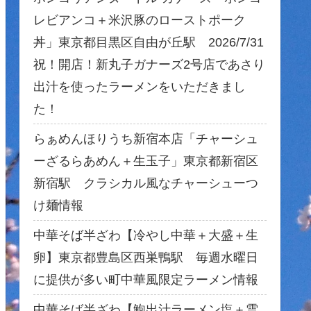
レビアンコ＋米沢豚のローストポーク
丼」東京都目黒区自由が丘駅 2026/7/31
祝！開店！新丸子ガナーズ2号店であさり
出汁を使ったラーメンをいただきまし
た！
らぁめんほりうち新宿本店「チャーシュ
ーざるらあめん＋生玉子」東京都新宿区
新宿駅 クラシカル風なチャーシューつ
け麺情報
中華そば半ざわ【冷やし中華＋大盛＋生
卵】東京都豊島区西巣鴨駅 毎週水曜日
に提供が多い町中華風限定ラーメン情報
中華そば半ざわ【鮑出汁ラーメン塩＋雲