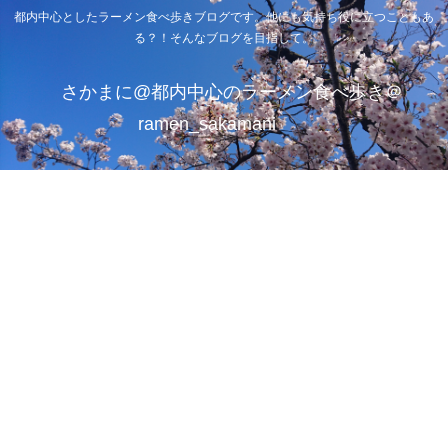
都内中心としたラーメン食べ歩きブログです。他にも気持ち役に立つこともあ
る？！そんなブログを目指して。
さかまに@都内中心のラーメン食べ歩き＠
ramen_sakamani