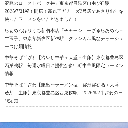
沢豚のローストポーク丼」東京都目黒区自由が丘駅
2026/7/31祝！開店！新丸子ガナーズ2号店であさり出汁を
使ったラーメンをいただきました！
らぁめんほりうち新宿本店「チャーシューざるらあめん＋
生玉子」東京都新宿区新宿駅 クラシカル風なチャーシュ
ーつけ麺情報
中華そば半ざわ【冷やし中華＋大盛＋生卵】東京都豊島区
西巣鴨駅 毎週水曜日に提供が多い町中華風限定ラーメン
情報
中華そば半ざわ【鮑出汁ラーメン塩＋雲丹雲吞増＋大盛＋
若芽＋生卵】東京都豊島区西巣鴨駅 2026/8/2半ざわの日
限定麺