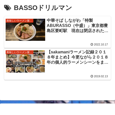
BASSOドリルマン
中華そば しながわ「特製
美味しいラーメン屋さん
ABURASSO（中盛）」東京都豊
島区要町駅 現在は閉店された池
袋の人気店ドリルマン系列でミシ
ュラン掲載歴のあるお店です。自
2022.10.17
家製麺などを含め美味しくて定期
的に食べたくなる油そばをいただ
【sakamaniラーメン記録２０１
美味しいラーメン屋さん
きました。
８年まとめ】今更ながら２０１８
年の個人的ラーメンシーンをまと
めてみました！印象に残った一杯
やよく訪問したお店を紹介しま
2019.02.13
す！