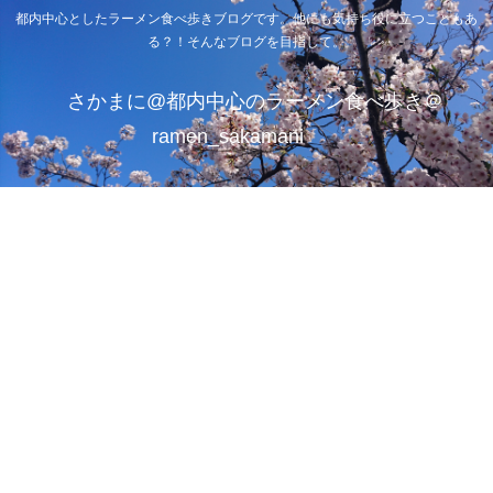
都内中心としたラーメン食べ歩きブログです。他にも気持ち役に立つこともあ
る？！そんなブログを目指して。
さかまに@都内中心のラーメン食べ歩き＠
ramen_sakamani