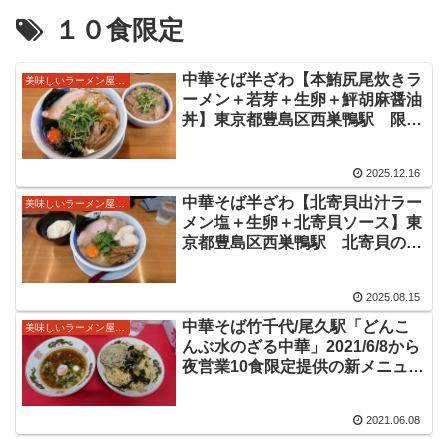
１０食限定
中華そば半ざわ【本鮪尻尾炊きラ
美味しいラーメン屋さん
ーメン＋若芽＋生卵＋鮃胡麻醤油
丼】東京都豊島区西巣鴨駅 限定
ラーメンと限定丼情報
2025.12.16
中華そば半ざわ【北寄貝出汁ラー
美味しいラーメン屋さん
メン塩＋生卵＋北寄貝ソース】東
京都豊島区西巣鴨駅 北寄貝の旨
味ある限定ラーメン情報
2025.08.15
中華そば竹千代/尾久駅「どんこ
美味しいラーメン屋さん
んぶ水のざる中華」2021/6/8から
夜営業10食限定提供の新メニュー
です。どんこ&昆布水に浸かった
麺に、出汁ベースに酸味が心地良
2021.06.08
く感じるスープの美味しいざる中
華をいただきました。