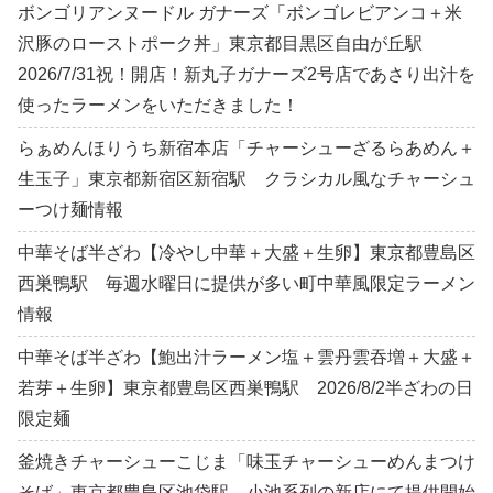
ボンゴリアンヌードル ガナーズ「ボンゴレビアンコ＋米
沢豚のローストポーク丼」東京都目黒区自由が丘駅
2026/7/31祝！開店！新丸子ガナーズ2号店であさり出汁を
使ったラーメンをいただきました！
らぁめんほりうち新宿本店「チャーシューざるらあめん＋
生玉子」東京都新宿区新宿駅 クラシカル風なチャーシュ
ーつけ麺情報
中華そば半ざわ【冷やし中華＋大盛＋生卵】東京都豊島区
西巣鴨駅 毎週水曜日に提供が多い町中華風限定ラーメン
情報
中華そば半ざわ【鮑出汁ラーメン塩＋雲丹雲吞増＋大盛＋
若芽＋生卵】東京都豊島区西巣鴨駅 2026/8/2半ざわの日
限定麺
釜焼きチャーシューこじま「味玉チャーシューめんまつけ
そば」東京都豊島区池袋駅 小池系列の新店にて提供開始