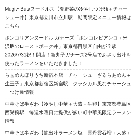
MugiとButaヌードルス【夏野菜の冷やしつけ麵＋チャー
シュー丼】東京都立川市立川駅 期間限定メニュー情報は
こちら
ボンゴリアンヌードル ガナーズ「ボンゴレビアンコ＋米
沢豚のローストポーク丼」東京都目黒区自由が丘駅
2026/7/31祝！開店！新丸子ガナーズ2号店であさり出汁を
使ったラーメンをいただきました！
らぁめんほりうち新宿本店「チャーシューざるらあめん＋
生玉子」東京都新宿区新宿駅 クラシカル風なチャーシュ
ーつけ麺情報
中華そば半ざわ【冷やし中華＋大盛＋生卵】東京都豊島区
西巣鴨駅 毎週水曜日に提供が多い町中華風限定ラーメン
情報
中華そば半ざわ【鮑出汁ラーメン塩＋雲丹雲吞増＋大盛＋