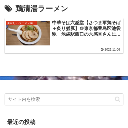
鶏清湯ラーメン
中華そば六感堂【さつま軍鶏そば
美味しいラーメン屋さん
＋炙り煮豚】＠東京都豊島区池袋
駅 池袋駅西口の六感堂さんにて
限定を。さつま軍鶏丸鶏100%と
いう醤油ラーメンは、醤油タレと
2021.11.06
共に感じる鶏の旨味が美味しく染
み渡る限定をいただきました。
最近の投稿