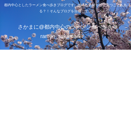
都内中心としたラーメン食べ歩きブログです。他にも気持ち役に立つこともあ
る？！そんなブログを目指して。
さかまに@都内中心のラーメン食べ歩き＠
ramen_sakamani