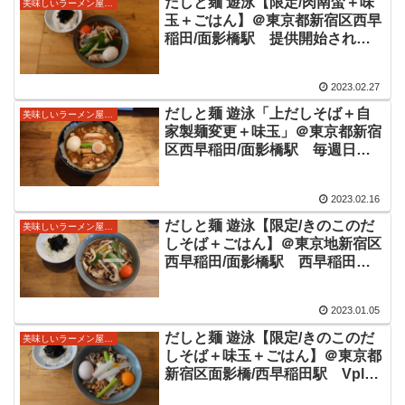
だしと麺 遊泳【限定/肉南蛮＋味
美味しいラーメン屋さん
ただきました。
玉＋ごはん】＠東京都新宿区西早
稲田/面影橋駅 提供開始された
限定を。豚肉とネギのたっぷり具
材、醤油スープは蕎麦のように少
2023.02.27
し甘味を感じ、手打ち極太麺と共
に美味しい限定をいただきまし
だしと麺 遊泳「上だしそば＋自
美味しいラーメン屋さん
た。
家製麺変更＋味玉」＠東京都新宿
区西早稲田/面影橋駅 毎週日～
火曜日の昼間のみ西早稲田VPlus
さんにて間借り営業中。この日は
2023.02.16
スープは節感が見えましたが想像
よりバランスよい美味しいだしそ
だしと麺 遊泳【限定/きのこのだ
美味しいラーメン屋さん
ばをいただきました。
しそば＋ごはん】＠東京地新宿区
西早稲田/面影橋駅 西早稲田
Vplusにて間借り営業のお店です
ね。少し甘味感じ出汁の旨味に厚
2023.01.05
みのある醤油スープに極太麺が絡
まる美味しい限定ラーメンをいた
だしと麺 遊泳【限定/きのこのだ
美味しいラーメン屋さん
だきました。
しそば＋味玉＋ごはん】＠東京都
新宿区面影橋/西早稲田駅 Vplus
さんにて間借り営業のお店。前回