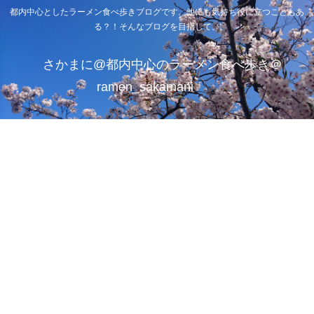
都内中心としたラーメン食べ歩きブログです。他にも気持ち役に立つこともあ
る？！そんなブログを目指して。
さかまに@都内中心のラーメン食べ歩き＠
ramen_sakamani