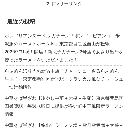
スポンサーリンク
最近の投稿
ボンゴリアンヌードル ガナーズ「ボンゴレビアンコ＋米
沢豚のローストポーク丼」東京都目黒区自由が丘駅
2026/7/31祝！開店！新丸子ガナーズ2号店であさり出汁を
使ったラーメンをいただきました！
らぁめんほりうち新宿本店「チャーシューざるらあめん＋
生玉子」東京都新宿区新宿駅 クラシカル風なチャーシュ
ーつけ麺情報
中華そば半ざわ【冷やし中華＋大盛＋生卵】東京都豊島区
西巣鴨駅 毎週水曜日に提供が多い町中華風限定ラーメン
情報
中華そば半ざわ【鮑出汁ラーメン塩＋雲丹雲吞増＋大盛＋