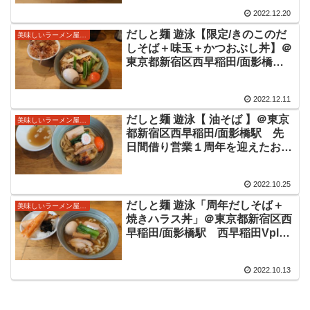
好印象だった限定を再び。厚みあ
2022.12.20
り旨味ふくらむスープに油そば使
用極太麺を合わせた美味しい限定
だしと麺 遊泳【限定/きのこのだ
美味しいラーメン屋さん
をいただきました。
しそば＋味玉＋かつおぶし丼】＠
東京都新宿区西早稲田/面影橋
駅 2022/12/11の限定メニュー。
きのこが加わりさらに旨味がふく
2022.12.11
よかに広がるスープと油そばと同
じと言う極太麺が美味しい限定を
だしと麺 遊泳【 油そば 】＠東京
美味しいラーメン屋さん
いただきました。
都新宿区西早稲田/面影橋駅 先
日間借り営業１周年を迎えたお店
です。この日の注文の油そばは特
徴的な太い麺が印象的。醤油ベー
2022.10.25
スのタレと絡まって美味しい油そ
ばをいただきました。
だしと麺 遊泳「周年だしそば＋
美味しいラーメン屋さん
焼きハラス丼」＠東京都新宿区西
早稲田/面影橋駅 西早稲田Vplus
さんにて日月火の昼のみ間借り営
業のお店の１周年記念。出汁の旨
2022.10.13
味があふれるスープに太めの麺が
美味しい一杯でした。１周年おめ
でとうございます！