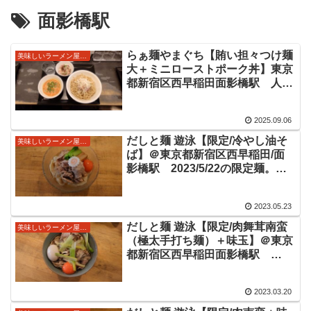
面影橋駅
らぁ麺やまぐち【賄い担々つけ麺
美味しいラーメン屋さん
大＋ミニローストポーク丼】東京
都新宿区西早稲田面影橋駅 人気
店の店主賄い限定ラーメン情報
2025.09.06
だしと麺 遊泳【限定/冷やし油そ
美味しいラーメン屋さん
ば】＠東京都新宿区西早稲田/面
影橋駅 2023/5/22の限定麺。店
舗開店予定でVplusさんでの間借
り営業はまもなく終了予定です。
2023.05.23
この日の限定はTKMに通じるよう
な極太麺が美味しい限定をいただ
だしと麺 遊泳【限定/肉舞茸南蛮
美味しいラーメン屋さん
きました。
（極太手打ち麺）＋味玉】＠東京
都新宿区西早稲田面影橋駅
2023/3/20の限定メニュー。名前
の通り「肉」「舞茸」の乗った日
2023.03.20
本蕎麦のような味わいのスープと
極太手打ち麺が美味しい限定をい