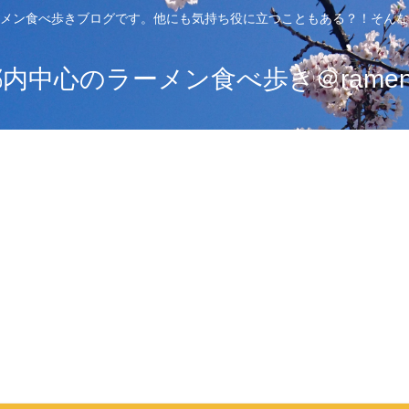
メン食べ歩きブログです。他にも気持ち役に立つこともある？！そんな
中心のラーメン食べ歩き＠ramen_