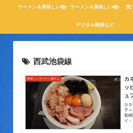
ラーメン＆美味しい物♪
ラーメン＆美味しい物♪
気
デジタル関係など
西武池袋線
カ
美味しいラーメン屋さん
ッ
ュ
特
カネ
子＋
そ
長崎
イ・