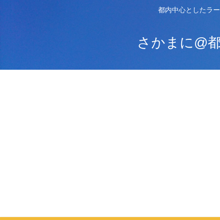
都内中心としたラー
さかまに@都内