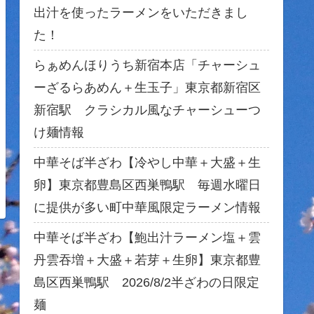
出汁を使ったラーメンをいただきまし
た！
らぁめんほりうち新宿本店「チャーシュ
ーざるらあめん＋生玉子」東京都新宿区
新宿駅 クラシカル風なチャーシューつ
け麺情報
中華そば半ざわ【冷やし中華＋大盛＋生
卵】東京都豊島区西巣鴨駅 毎週水曜日
に提供が多い町中華風限定ラーメン情報
中華そば半ざわ【鮑出汁ラーメン塩＋雲
丹雲吞増＋大盛＋若芽＋生卵】東京都豊
島区西巣鴨駅 2026/8/2半ざわの日限定
麺