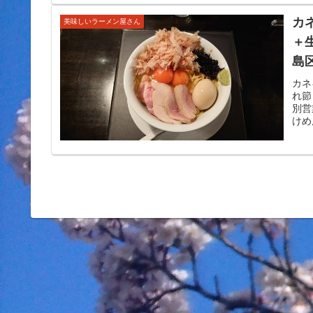
カ
美味しいラーメン屋さん
＋
島
デ
カネ
れ節
ん
別営
けめ