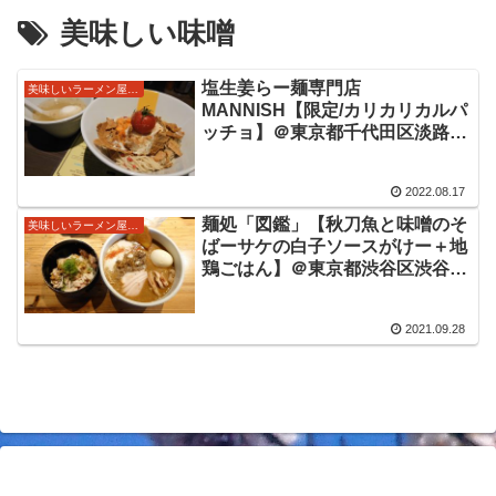
美味しい味噌
塩生姜らー麺専門店
美味しいラーメン屋さん
MANNISH【限定/カリカリカルパ
ッチョ】＠東京都千代田区淡路
町/小川町/神田駅 サーモンと鯛
とチーズのカルパッチョという限
2022.08.17
定は斬新な提供方法で魅了。もち
ろんお味も美味しい限定をいただ
麺処「図鑑」【秋刀魚と味噌のそ
美味しいラーメン屋さん
きました。
ばーサケの白子ソースがけー＋地
鶏ごはん】＠東京都渋谷区渋谷
駅 2021/9/26からの限定。焼い
たサンマをワタごと炊いてブレン
2021.09.28
ダー＋秋刀魚煮干し出汁に5種の
味噌という美味しい限定をいただ
きました。