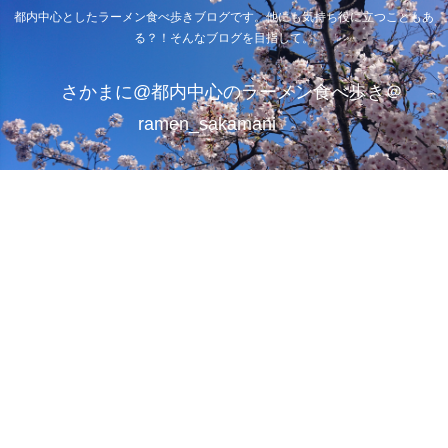
都内中心としたラーメン食べ歩きブログです。他にも気持ち役に立つこともあ
る？！そんなブログを目指して。
さかまに@都内中心のラーメン食べ歩き＠
ramen_sakamani