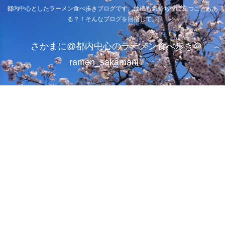
都内中心としたラーメン食べ歩きブログです。他にも気持ち役に立つこともあ
る？！そんなブログを目指して。
さかまに@都内中心のラーメン食べ歩き＠
ramen_sakamani