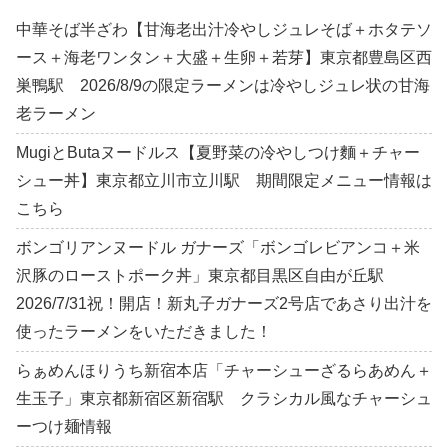
中華そば半ざわ【甘海老出汁冷やしジュレそば＋ホタテソ
ース＋海老ワンタン＋大盛＋生卵＋若芽】東京都豊島区西
巣鴨駅 2026/8/9の限定ラーメンは冷やしジュレ状の甘海
老ラーメン
MugiとButaヌードルス【夏野菜の冷やしつけ麵＋チャー
シュー丼】東京都立川市立川駅 期間限定メニュー情報は
こちら
ボンゴリアンヌードル ガナーズ「ボンゴレビアンコ＋米
沢豚のローストポーク丼」東京都目黒区自由が丘駅
2026/7/31祝！開店！新丸子ガナーズ2号店であさり出汁を
使ったラーメンをいただきました！
らぁめんほりうち新宿本店「チャーシューざるらあめん＋
生玉子」東京都新宿区新宿駅 クラシカル風なチャーシュ
ーつけ麺情報