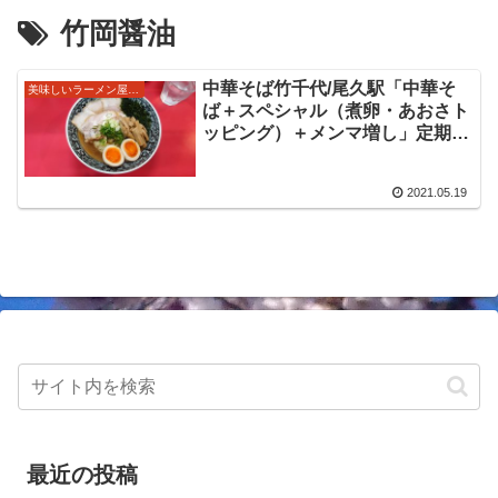
竹岡醤油
中華そば竹千代/尾久駅「中華そ
美味しいラーメン屋さん
ば＋スペシャル（煮卵・あおさト
ッピング）＋メンマ増し」定期的
に訪問しているお店のひとつ。新
しいチャーシューを試しているそ
2021.05.19
うですね。通いたくなる唯一無二
の美味しいラーメンをいただきま
した。
最近の投稿