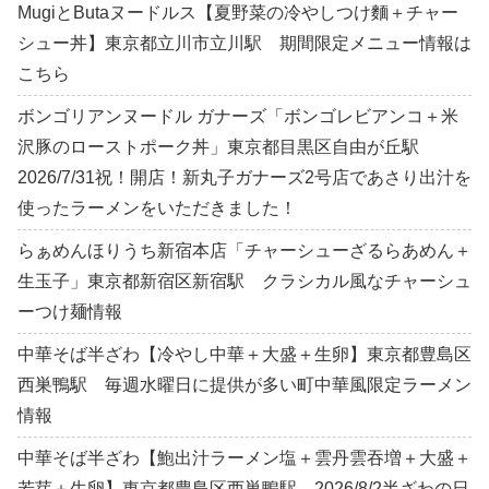
MugiとButaヌードルス【夏野菜の冷やしつけ麵＋チャー
シュー丼】東京都立川市立川駅 期間限定メニュー情報は
こちら
ボンゴリアンヌードル ガナーズ「ボンゴレビアンコ＋米
沢豚のローストポーク丼」東京都目黒区自由が丘駅
2026/7/31祝！開店！新丸子ガナーズ2号店であさり出汁を
使ったラーメンをいただきました！
らぁめんほりうち新宿本店「チャーシューざるらあめん＋
生玉子」東京都新宿区新宿駅 クラシカル風なチャーシュ
ーつけ麺情報
中華そば半ざわ【冷やし中華＋大盛＋生卵】東京都豊島区
西巣鴨駅 毎週水曜日に提供が多い町中華風限定ラーメン
情報
中華そば半ざわ【鮑出汁ラーメン塩＋雲丹雲吞増＋大盛＋
若芽＋生卵】東京都豊島区西巣鴨駅 2026/8/2半ざわの日