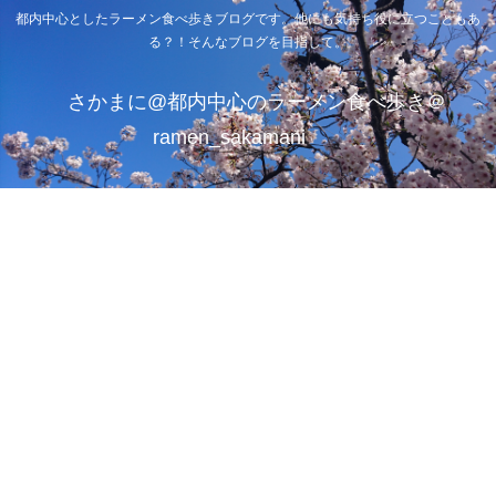
都内中心としたラーメン食べ歩きブログです。他にも気持ち役に立つこともあ
る？！そんなブログを目指して。
さかまに@都内中心のラーメン食べ歩き＠
ramen_sakamani