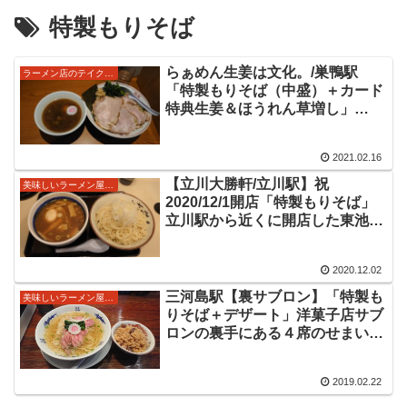
特製もりそば
らぁめん生姜は文化。/巣鴨駅
ラーメン店のテイクアウトやデリバリー
「特製もりそば（中盛）＋カード
特典生姜＆ほうれん草増し」
2021/2/14の限定メニュー。クラ
シカルスタイル風なスープは魚粉
2021.02.16
が感じられる醤油スープ、チャー
シューも美味しい限定をいただき
【立川大勝軒/立川駅】祝
美味しいラーメン屋さん
ました。
2020/12/1開店「特製もりそば」
立川駅から近くに開店した東池袋
系の小金井大勝軒さんの系列だそ
うです。動物と魚介のスープに太
2020.12.02
めの麺、東池袋大勝軒系の「もり
そば」をいただいてきました。
三河島駅【裏サブロン】「特製も
美味しいラーメン屋さん
りそば＋デザート」洋菓子店サブ
ロンの裏手にある４席のせまいな
がら美味しいつけ麺店に久々に訪
問してきました！
2019.02.22