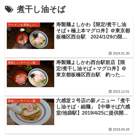
煮干し油そば
寿製麺よしかわ【限定/煮干し油
ラーメン＆美味しい物♪
そば＋極上本マグロ丼】＠東京都
板橋区西台駅 2024/1/29の限定
メニュー 煮干しの旨味がダイレ
クトに感じる油そばに、トロもあ
2024.01.30
る本マグロが美味しいサイドメニ
ューで大満足な組み合わせをいた
寿製麺よしかわ西台駅前店【限
美味しいラーメン屋さん
だきました。
定/煮干し油そば＋マグロ丼】＠
東京都板橋区西台駅 釣った
72kgのマグロ使用という鮪×鰤の
ご飯はもちろんのこと、油そばは
2023.12.01
煮干しの旨味が太めのもちっと麺
を見事にコーティング！美味しい
六感堂２号店の新メニュー「煮干
美味しいラーメン屋さん
油そばをいただきました。
し油そば・細麺」【中華そば六感
堂/池袋駅】2019/4/25に提供開始
をした煮干しが香る油そばを細麺
でいただいてきました！
2019.04.28