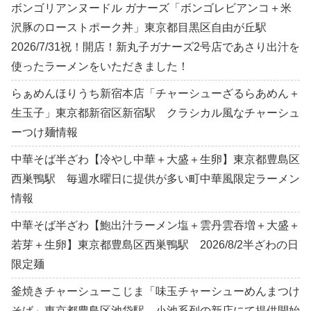
ボンゴリアンヌードル ガナーズ「ボンゴレビアンコ＋米
沢豚のローストポーク丼」東京都目黒区自由が丘駅
2026/7/31祝！開店！新丸子ガナーズ2号店であさり出汁を
使ったラーメンをいただきました！
らぁめんほりうち新宿本店「チャーシューざるらあめん＋
生玉子」東京都新宿区新宿駅 クラシカル風なチャーシュ
ーつけ麺情報
中華そば半ざわ【冷やし中華＋大盛＋生卵】東京都豊島区
西巣鴨駅 毎週水曜日に提供が多い町中華風限定ラーメン
情報
中華そば半ざわ【鮑出汁ラーメン塩＋雲丹雲吞増＋大盛＋
若芽＋生卵】東京都豊島区西巣鴨駅 2026/8/2半ざわの日
限定麺
釜焼きチャーシューこじま「味玉チャーシューめんまつけ
そば」東京都豊島区池袋駅 小池系列の新店にて提供開始