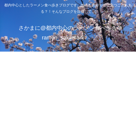
都内中心としたラーメン食べ歩きブログです。他にも気持ち役に立つこともあ
る？！そんなブログを目指して。
さかまに@都内中心のラーメン食べ歩き＠
ramen_sakamani