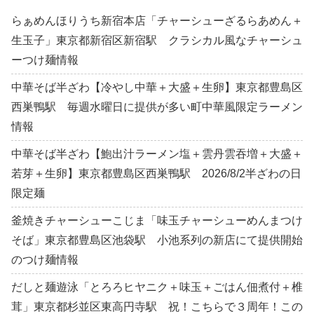
らぁめんほりうち新宿本店「チャーシューざるらあめん＋
生玉子」東京都新宿区新宿駅 クラシカル風なチャーシュ
ーつけ麺情報
中華そば半ざわ【冷やし中華＋大盛＋生卵】東京都豊島区
西巣鴨駅 毎週水曜日に提供が多い町中華風限定ラーメン
情報
中華そば半ざわ【鮑出汁ラーメン塩＋雲丹雲吞増＋大盛＋
若芽＋生卵】東京都豊島区西巣鴨駅 2026/8/2半ざわの日
限定麺
釜焼きチャーシューこじま「味玉チャーシューめんまつけ
そば」東京都豊島区池袋駅 小池系列の新店にて提供開始
のつけ麺情報
だしと麺遊泳「とろろヒヤニク＋味玉＋ごはん佃煮付＋椎
茸」東京都杉並区東高円寺駅 祝！こちらで３周年！この