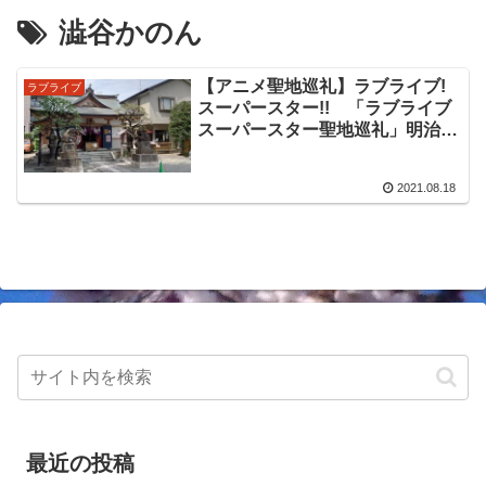
澁谷かのん
【アニメ聖地巡礼】ラブライブ!
ラブライブ
スーパースター!! 「ラブライブ
スーパースター聖地巡礼」明治神
宮前原宿駅周辺で小一時間で周回
できる聖地の一部を巡礼しまし
2021.08.18
た！平安名すみれ実家の「穏田神
社」など作中登場ポイントを紹介
します。
最近の投稿