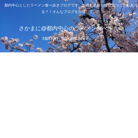
都内中心としたラーメン食べ歩きブログです。他にも気持ち役に立つこともあ
る？！そんなブログを目指して。
さかまに@都内中心のラーメン食べ歩き＠
ramen_sakamani