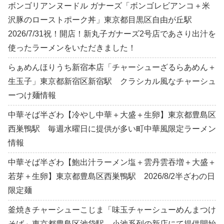
ボンゴリアンヌードル ガナーズ「ボンゴレビアンコ＋米
沢豚のローストポーク丼」東京都目黒区自由が丘駅
2026/7/31祝！開店！新丸子ガナーズ2号店であさり出汁を
使ったラーメンをいただきました！
らぁめんほりうち新宿本店「チャーシューざるらあめん＋
生玉子」東京都新宿区新宿駅 クラシカル風なチャーシュ
ーつけ麺情報
中華そば半ざわ【冷やし中華＋大盛＋生卵】東京都豊島区
西巣鴨駅 毎週水曜日に提供が多い町中華風限定ラーメン
情報
中華そば半ざわ【鮑出汁ラーメン塩＋雲丹雲吞増＋大盛＋
若芽＋生卵】東京都豊島区西巣鴨駅 2026/8/2半ざわの日
限定麺
釜焼きチャーシューこじま「味玉チャーシューめんまつけ
そば」東京都豊島区池袋駅 小池系列の新店にて提供開始