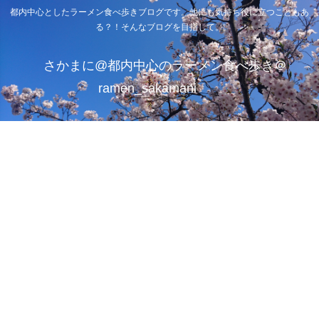
都内中心としたラーメン食べ歩きブログです。他にも気持ち役に立つこともあ
る？！そんなブログを目指して。
さかまに@都内中心のラーメン食べ歩き＠
ramen_sakamani