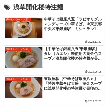
浅草開化楼特注麺
中華そば銀座八五「ラビオリグル
美味しいラーメン屋さん
マンディーズ中華そば」＠東京都
中央区東銀座駅 ミシュラン1つ
星掲載店で新メニューを注文。旨
味ふくよかな黄金色のスープに浅
2023.11.30
草開化楼特注麺、トリュフなど香
りも旨味も強いラビオリが美味し
【中華そば銀座八五/東銀座駅】
美味しいラーメン屋さん
いラーメンをいただきました。
タレ（カエシ）未使用の黄金色ス
ープと浅草開化楼の特注麺が美味
しい一杯！「特製中華そば大盛
り」都内で人気の勝本さん系列八
2019.05.18
五（ハチゴウ）さんに2019年12
月の開店以来10回目の訪問です！
東銀座駅【中華そば銀座八五】
美味しいラーメン屋さん
「特製中華そば大盛」黄金スープ
に浅草開化楼の特注麺が目印の中
華そばをいただいてきました！５
回目の訪問は夜営業に初訪問で
2019.02.25
す。