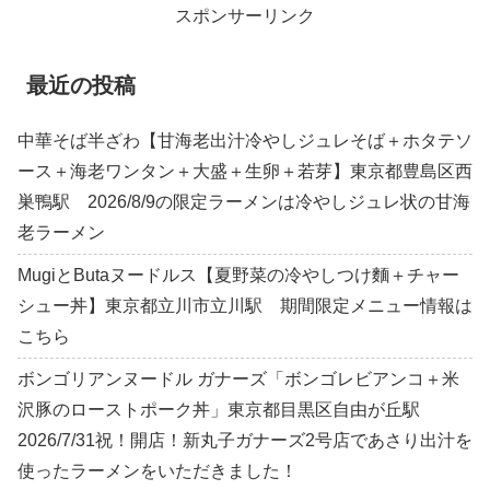
スポンサーリンク
最近の投稿
中華そば半ざわ【甘海老出汁冷やしジュレそば＋ホタテソ
ース＋海老ワンタン＋大盛＋生卵＋若芽】東京都豊島区西
巣鴨駅 2026/8/9の限定ラーメンは冷やしジュレ状の甘海
老ラーメン
MugiとButaヌードルス【夏野菜の冷やしつけ麵＋チャー
シュー丼】東京都立川市立川駅 期間限定メニュー情報は
こちら
ボンゴリアンヌードル ガナーズ「ボンゴレビアンコ＋米
沢豚のローストポーク丼」東京都目黒区自由が丘駅
2026/7/31祝！開店！新丸子ガナーズ2号店であさり出汁を
使ったラーメンをいただきました！