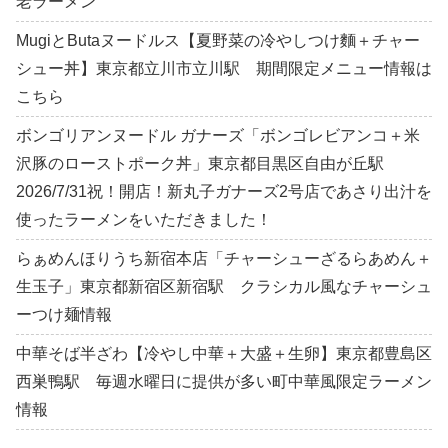
老ラーメン
MugiとButaヌードルス【夏野菜の冷やしつけ麵＋チャー
シュー丼】東京都立川市立川駅 期間限定メニュー情報は
こちら
ボンゴリアンヌードル ガナーズ「ボンゴレビアンコ＋米
沢豚のローストポーク丼」東京都目黒区自由が丘駅
2026/7/31祝！開店！新丸子ガナーズ2号店であさり出汁を
使ったラーメンをいただきました！
らぁめんほりうち新宿本店「チャーシューざるらあめん＋
生玉子」東京都新宿区新宿駅 クラシカル風なチャーシュ
ーつけ麺情報
中華そば半ざわ【冷やし中華＋大盛＋生卵】東京都豊島区
西巣鴨駅 毎週水曜日に提供が多い町中華風限定ラーメン
情報