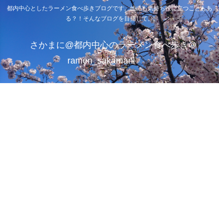
都内中心としたラーメン食べ歩きブログです。他にも気持ち役に立つこともあ
る？！そんなブログを目指して。
さかまに@都内中心のラーメン食べ歩き＠
ramen_sakamani