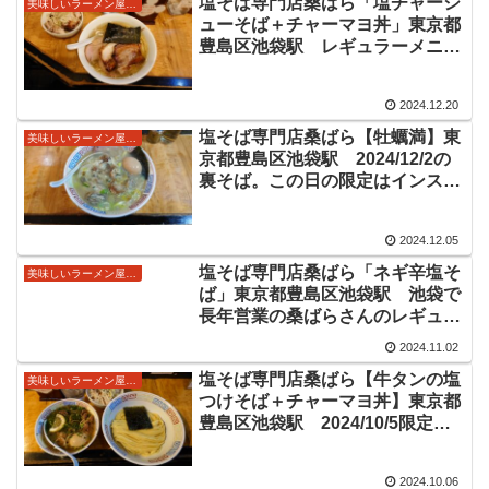
塩そば専門店桑ばら「塩チャーシ
美味しいラーメン屋さん
ューそば＋チャーマヨ丼」東京都
豊島区池袋駅 レギュラーメニュ
ーはしょっぱうまい塩ラーメン
2024.12.20
塩そば専門店桑ばら【牡蠣満】東
美味しいラーメン屋さん
京都豊島区池袋駅 2024/12/2の
裏そば。この日の限定はインスパ
イアの牡蠣ラーメン
2024.12.05
塩そば専門店桑ばら「ネギ辛塩そ
美味しいラーメン屋さん
ば」東京都豊島区池袋駅 池袋で
長年営業の桑ばらさんのレギュラ
ーメニューを注文
2024.11.02
塩そば専門店桑ばら【牛タンの塩
美味しいラーメン屋さん
つけそば＋チャーマヨ丼】東京都
豊島区池袋駅 2024/10/5限定は
牛タンスープのつけ麺
2024.10.06