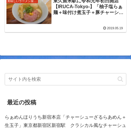
東久留米駅に令和元年初日開店
美味しいラーメン屋さん
【IRUCA-Tokyo-】「柚子塩らぁ
麺＋味付け煮玉子＋豚チャーシュ
ー」令和元年５月１日に開店した
本格柚子らぁ麺入鹿東京さん。看
2019.05.19
板にも記載のある柚子塩らぁ麺を
いただいてきました。
最近の投稿
らぁめんほりうち新宿本店「チャーシューざるらあめん＋
生玉子」東京都新宿区新宿駅 クラシカル風なチャーシュ