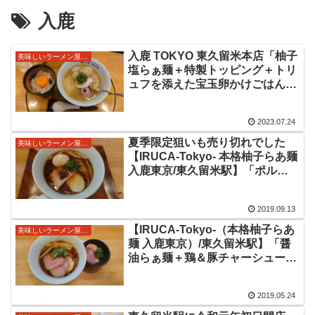
入鹿
入鹿 TOKYO 東久留米本店「柚子
美味しいラーメン屋さん
塩らぁ麺＋特製トッピング＋トリ
ュフを添えた宝玉卵かけごはん」
＠東京都東久留米市東久留米駅
現在は毎週月曜日昼のみの本店さ
2023.07.24
ん。ミシュラン掲載でますます人
気の美味しいラーメンをいただき
夏季限定狙いも売り切れでした
美味しいラーメン屋さん
ました。
【IRUCA-Tokyo- 本格柚子らあ麺
入鹿東京/東久留米駅】「ポルチ
ーニ醤油らぁ麺＋愛玉」開店当初
から提供されていた鶏清湯醤油に
2019.09.13
ポルチーニが加わってさらに美味
しい醤油をいただいてきました。
【IRUCA-Tokyo-（本格柚子らあ
美味しいラーメン屋さん
麺 入鹿東京）/東久留米駅】「醤
油らぁ麺＋鶏＆豚チャーシュー」
令和元年初日開店のイルカさんに
再訪問！前回は塩を今回は醤油を
2019.05.24
注文！鶏が美味しいラーメンをい
ただいてきました。