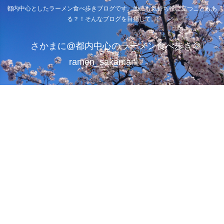
都内中心としたラーメン食べ歩きブログです。他にも気持ち役に立つこともあ
る？！そんなブログを目指して。
さかまに@都内中心のラーメン食べ歩き＠
ramen_sakamani