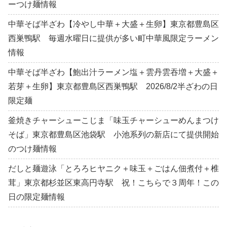
ーつけ麺情報
中華そば半ざわ【冷やし中華＋大盛＋生卵】東京都豊島区
西巣鴨駅 毎週水曜日に提供が多い町中華風限定ラーメン
情報
中華そば半ざわ【鮑出汁ラーメン塩＋雲丹雲吞増＋大盛＋
若芽＋生卵】東京都豊島区西巣鴨駅 2026/8/2半ざわの日
限定麺
釜焼きチャーシューこじま「味玉チャーシューめんまつけ
そば」東京都豊島区池袋駅 小池系列の新店にて提供開始
のつけ麺情報
だしと麺遊泳「とろろヒヤニク＋味玉＋ごはん佃煮付＋椎
茸」東京都杉並区東高円寺駅 祝！こちらで３周年！この
日の限定麺情報