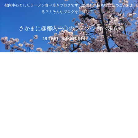
都内中心としたラーメン食べ歩きブログです。他にも気持ち役に立つこともあ
る？！そんなブログを目指して。
さかまに@都内中心のラーメン食べ歩き＠
ramen_sakamani