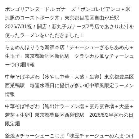
ボンゴリアンヌードル ガナーズ「ボンゴレビアンコ＋米
沢豚のローストポーク丼」東京都目黒区自由が丘駅
2026/7/31祝！開店！新丸子ガナーズ2号店であさり出汁を
使ったラーメンをいただきました！
らぁめんほりうち新宿本店「チャーシューざるらあめん＋
生玉子」東京都新宿区新宿駅 クラシカル風なチャーシュ
ーつけ麺情報
中華そば半ざわ【冷やし中華＋大盛＋生卵】東京都豊島区
西巣鴨駅 毎週水曜日に提供が多い町中華風限定ラーメン
情報
中華そば半ざわ【鮑出汁ラーメン塩＋雲丹雲吞増＋大盛＋
若芽＋生卵】東京都豊島区西巣鴨駅 2026/8/2半ざわの日
限定麺
釜焼きチャーシューこじま「味玉チャーシューめんまつけ