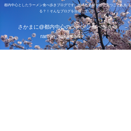
都内中心としたラーメン食べ歩きブログです。他にも気持ち役に立つこともあ
る？！そんなブログを目指して。
さかまに@都内中心のラーメン食べ歩き＠
ramen_sakamani