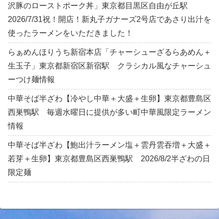
沢豚のローストポーク丼」東京都目黒区自由が丘駅
2026/7/31祝！開店！新丸子ガナーズ2号店であさり出汁を
使ったラーメンをいただきました！
らぁめんほりうち新宿本店「チャーシューざるらあめん＋
生玉子」東京都新宿区新宿駅 クラシカル風なチャーシュ
ーつけ麺情報
中華そば半ざわ【冷やし中華＋大盛＋生卵】東京都豊島区
西巣鴨駅 毎週水曜日に提供が多い町中華風限定ラーメン
情報
中華そば半ざわ【鮑出汁ラーメン塩＋雲丹雲吞増＋大盛＋
若芽＋生卵】東京都豊島区西巣鴨駅 2026/8/2半ざわの日
限定麺