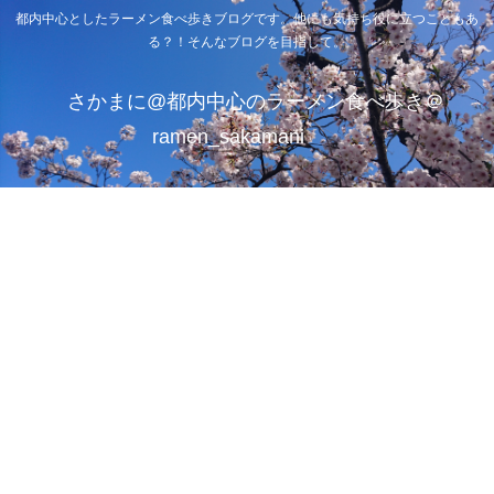
都内中心としたラーメン食べ歩きブログです。他にも気持ち役に立つこともあ
る？！そんなブログを目指して。
さかまに@都内中心のラーメン食べ歩き＠
ramen_sakamani