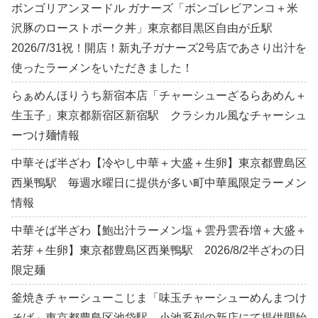
ボンゴリアンヌードル ガナーズ「ボンゴレビアンコ＋米
沢豚のローストポーク丼」東京都目黒区自由が丘駅
2026/7/31祝！開店！新丸子ガナーズ2号店であさり出汁を
使ったラーメンをいただきました！
らぁめんほりうち新宿本店「チャーシューざるらあめん＋
生玉子」東京都新宿区新宿駅 クラシカル風なチャーシュ
ーつけ麺情報
中華そば半ざわ【冷やし中華＋大盛＋生卵】東京都豊島区
西巣鴨駅 毎週水曜日に提供が多い町中華風限定ラーメン
情報
中華そば半ざわ【鮑出汁ラーメン塩＋雲丹雲吞増＋大盛＋
若芽＋生卵】東京都豊島区西巣鴨駅 2026/8/2半ざわの日
限定麺
釜焼きチャーシューこじま「味玉チャーシューめんまつけ
そば」東京都豊島区池袋駅 小池系列の新店にて提供開始