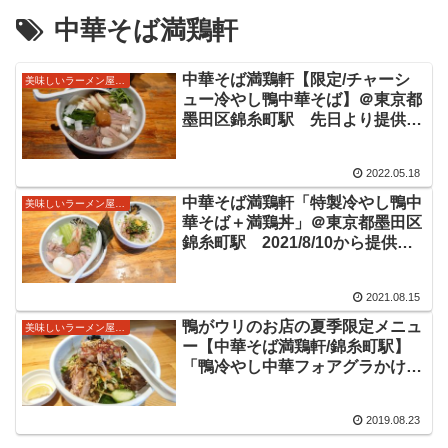
中華そば満鶏軒
中華そば満鶏軒【限定/チャーシ
美味しいラーメン屋さん
ュー冷やし鴨中華そば】＠東京都
墨田区錦糸町駅 先日より提供開
始の冷やしメニュー。鴨と水のス
ープの冷やしの塩のスープ。鴨チ
2022.05.18
ャーシューを増してたっぷりと鴨
の旨味を堪能してきました。
中華そば満鶏軒「特製冷やし鴨中
美味しいラーメン屋さん
華そば＋満鶏丼」＠東京都墨田区
錦糸町駅 2021/8/10から提供開
始の限定メニュー。冷たいスープ
からは鴨の旨味がたっぷり感じら
2021.08.15
れ特製にしたので具材もたっぷ
り。美味しい限定をいただきまし
鴨がウリのお店の夏季限定メニュ
美味しいラーメン屋さん
た。
ー【中華そば満鶏軒/錦糸町駅】
「鴨冷やし中華フォアグラかけ＋
フォアグラ増し」麺魚さん系列の
鴨がウリの満鶏軒さんにて提供
2019.08.23
中。カラフルな鴨の冷やし中華を
いただいてきました。