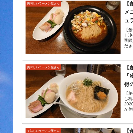
【創
美味しいラーメン屋さん
メ
ュ
弾
【創
ト冷
ま
季限
だき
【創
美味しいラーメン屋さん
「
得
ダ
【創
し梅
た
20
が美
【
美味しいラーメン屋さん