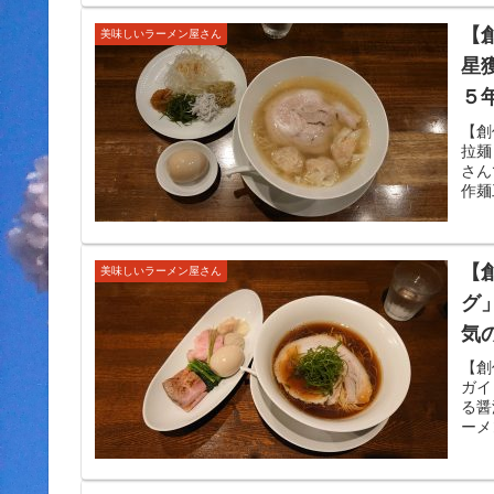
【
美味しいラーメン屋さん
星
５
味
【創
拉麺
さん
作麺
【
美味しいラーメン屋さん
グ
気
製
【創
ガイ
を
る醤
ーメ