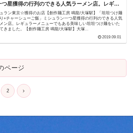
一つ星獲得の行列のできる人気ラーメン店。レギュ
ーメニューでもある美味しい坦坦つけ麺をいただい
ュラン東京☆獲得のお店【創作麺工房 鳴龍/大塚駅】「坦坦つけ麺
り+チャーシューご飯」ミシュラン一つ星獲得の行列のできる人気
きました。
メン店。レギュラーメニューでもある美味しい坦坦つけ麺をいた
てきました。【創作麺工房 鳴龍/大塚駅】大塚...
2019.09.01
のページ
次
2
へ