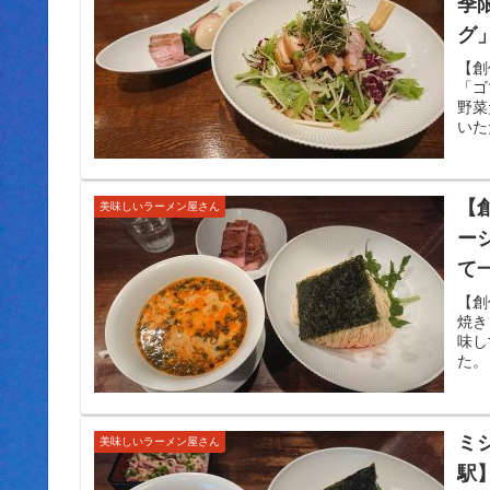
季
グ
ー
【創
「ゴ
き
野菜
いた
【
美味しいラーメン屋さん
ー
て
て
【創
焼き
味し
た。
ミ
美味しいラーメン屋さん
駅