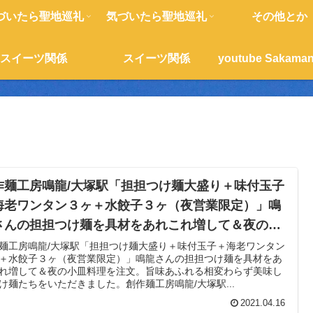
づいたら聖地巡礼
気づいたら聖地巡礼
その他とか
スイーツ関係
スイーツ関係
作麺工房鳴龍/大塚駅「担担つけ麺大盛り＋味付玉子
海老ワンタン３ヶ＋水餃子３ヶ（夜営業限定）」鳴
さんの担担つけ麺を具材をあれこれ増して＆夜の小
料理を注文。旨味あふれる相変わらず美味しいつけ
麺工房鳴龍/大塚駅「担担つけ麺大盛り＋味付玉子＋海老ワンタン
＋水餃子３ヶ（夜営業限定）」鳴龍さんの担担つけ麺を具材をあ
たちをいただきました。
れ増して＆夜の小皿料理を注文。旨味あふれる相変わらず美味し
け麺たちをいただきました。創作麺工房鳴龍/大塚駅...
2021.04.16