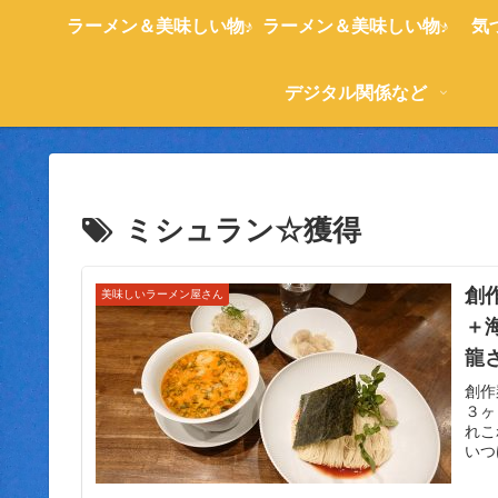
ラーメン＆美味しい物♪
ラーメン＆美味しい物♪
気
デジタル関係など
ミシュラン☆獲得
創
美味しいラーメン屋さん
＋
龍
皿
創作
３ヶ
麺
れこ
いつ