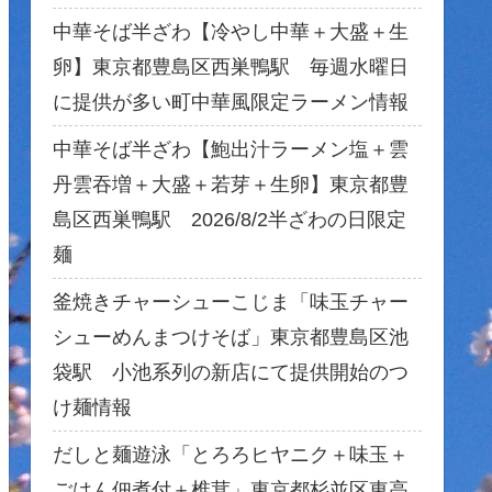
中華そば半ざわ【冷やし中華＋大盛＋生
卵】東京都豊島区西巣鴨駅 毎週水曜日
に提供が多い町中華風限定ラーメン情報
中華そば半ざわ【鮑出汁ラーメン塩＋雲
丹雲吞増＋大盛＋若芽＋生卵】東京都豊
島区西巣鴨駅 2026/8/2半ざわの日限定
麺
釜焼きチャーシューこじま「味玉チャー
シューめんまつけそば」東京都豊島区池
袋駅 小池系列の新店にて提供開始のつ
け麺情報
だしと麺遊泳「とろろヒヤニク＋味玉＋
ごはん佃煮付＋椎茸」東京都杉並区東高