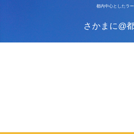
都内中心としたラー
さかまに@都内