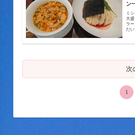
ン
ラ
ミシ
大盛
て
ラー
だい
次
1