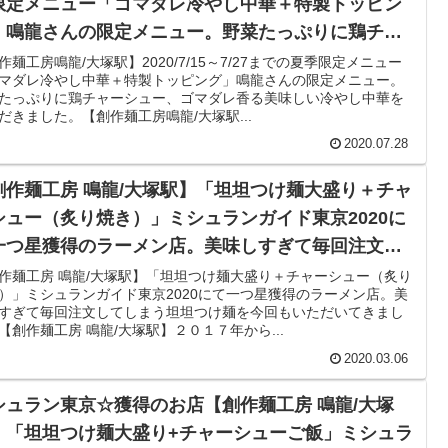
限定メニュー「ゴマダレ冷やし中華＋特製トッピン
」鳴龍さんの限定メニュー。野菜たっぷりに鶏チャ
シュー、ゴマダレ香る美味しい冷やし中華をいただ
作麺工房鳴龍/大塚駅】2020/7/15～7/27までの夏季限定メニュー
マダレ冷やし中華＋特製トッピング」鳴龍さんの限定メニュー。
ました。
たっぷりに鶏チャーシュー、ゴマダレ香る美味しい冷やし中華を
だきました。【創作麺工房鳴龍/大塚駅...
2020.07.28
創作麺工房 鳴龍/大塚駅】「坦坦つけ麺大盛り＋チャ
シュー（炙り焼き）」ミシュランガイド東京2020に
一つ星獲得のラーメン店。美味しすぎて毎回注文し
しまう坦坦つけ麺を今回もいただいてきました。
作麺工房 鳴龍/大塚駅】「坦坦つけ麺大盛り＋チャーシュー（炙り
）」ミシュランガイド東京2020にて一つ星獲得のラーメン店。美
すぎて毎回注文してしまう坦坦つけ麺を今回もいただいてきまし
【創作麺工房 鳴龍/大塚駅】２０１７年から...
2020.03.06
シュラン東京☆獲得のお店【創作麺工房 鳴龍/大塚
】「坦坦つけ麺大盛り+チャーシューご飯」ミシュラ