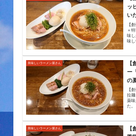
ッピ
い
ろ
【創
＋特
し
味し
味し
【創
美味しいラーメン屋さん
ー
の
に
【創
拉麺
薬味
た。
【創
美味しいラーメン屋さん