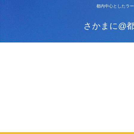
都内中心としたラー
さかまに@都内