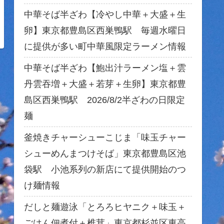
中華そば半ざわ【冷やし中華＋大盛＋生
卵】東京都豊島区西巣鴨駅 毎週水曜日
に提供が多い町中華風限定ラーメン情報
中華そば半ざわ【鮑出汁ラーメン塩＋雲
丹雲吞増＋大盛＋若芽＋生卵】東京都豊
島区西巣鴨駅 2026/8/2半ざわの日限定
麺
釜焼きチャーシューこじま「味玉チャー
シューめんまつけそば」東京都豊島区池
袋駅 小池系列の新店にて提供開始のつ
け麺情報
だしと麺遊泳「とろろヒヤニク＋味玉＋
ごはん佃煮付＋椎茸」東京都杉並区東高