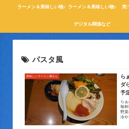
ラーメン＆美味しい物♪
ラーメン＆美味しい物♪
気
デジタル関係など
パスタ風
ら
美味しいラーメン屋さん
ダら
予
グ
らぁ
毎杯
を
野菜
冷や