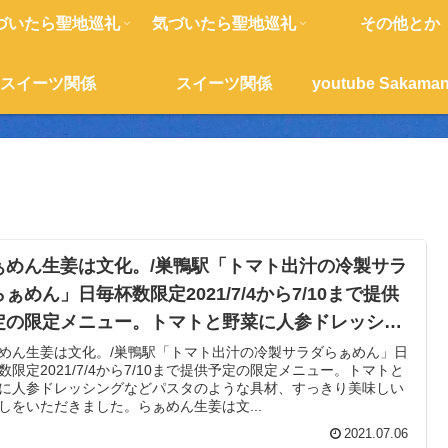
づいたら聖地巡礼
気づいたら聖地巡礼
その他とか
スイーツ関係
スイーツ関係
ぁめん生姜は文化。/巣鴨駅「トマト出汁の冷製サラ
ぁめん」日毎杯数限定2021/7/4から7/10まで提供
定の限定メニュー。トマトと野菜に人参ドレッシン
などパスタのような具材、すっきり美味しい冷やし
めん生姜は文化。/巣鴨駅「トマト出汁の冷製サラダらぁめん」日
数限定2021/7/4から7/10まで提供予定の限定メニュー。トマトと
いただきました。
に人参ドレッシングなどパスタのような具材、すっきり美味しい
しをいただきました。らぁめん生姜は文...
2021.07.06