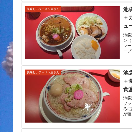
池
美味しいラーメン屋さん
＋
ュ
く
池袋
ン（
レー
ープ
池
美味しいラーメン屋さん
＋
食
思
池袋
ソラ
前
ろに
が狙