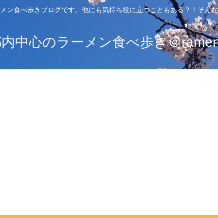
メン食べ歩きブログです。他にも気持ち役に立つこともある？！そんな
中心のラーメン食べ歩き＠ramen_