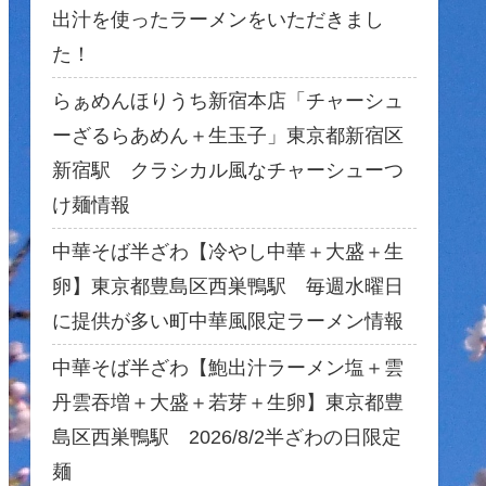
出汁を使ったラーメンをいただきまし
た！
らぁめんほりうち新宿本店「チャーシュ
ーざるらあめん＋生玉子」東京都新宿区
新宿駅 クラシカル風なチャーシューつ
け麺情報
中華そば半ざわ【冷やし中華＋大盛＋生
卵】東京都豊島区西巣鴨駅 毎週水曜日
に提供が多い町中華風限定ラーメン情報
中華そば半ざわ【鮑出汁ラーメン塩＋雲
丹雲吞増＋大盛＋若芽＋生卵】東京都豊
島区西巣鴨駅 2026/8/2半ざわの日限定
麺