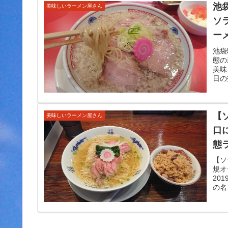
池
美味しいラーメン屋さん
ソ
ー
た
池袋
態の
美味
日の
【
美味しいラーメン屋さん
口
態
【ソ
規オ
20
の名