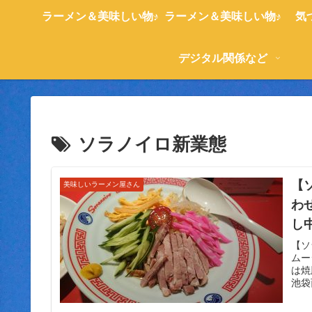
ラーメン＆美味しい物♪
ラーメン＆美味しい物♪
気
デジタル関係など
ソラノイロ新業態
【
美味しいラーメン屋さん
わ
し
ー
【ソ
ムー
は焼
池袋