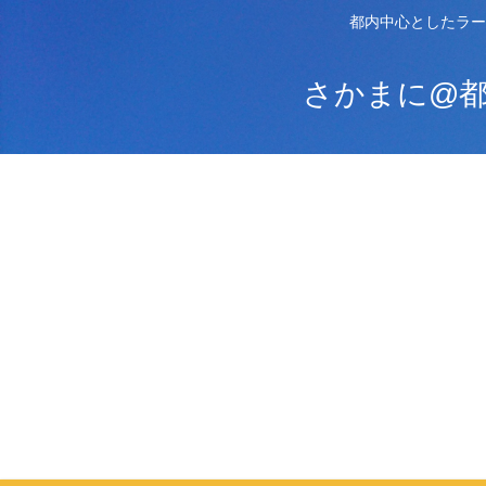
都内中心としたラー
さかまに@都内