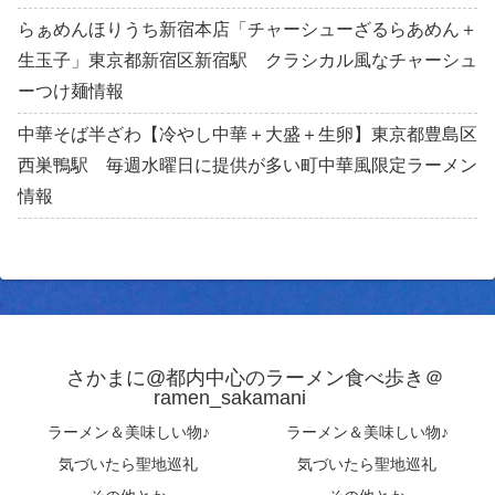
らぁめんほりうち新宿本店「チャーシューざるらあめん＋
生玉子」東京都新宿区新宿駅 クラシカル風なチャーシュ
ーつけ麺情報
中華そば半ざわ【冷やし中華＋大盛＋生卵】東京都豊島区
西巣鴨駅 毎週水曜日に提供が多い町中華風限定ラーメン
情報
さかまに@都内中心のラーメン食べ歩き＠
ramen_sakamani
ラーメン＆美味しい物♪
ラーメン＆美味しい物♪
気づいたら聖地巡礼
気づいたら聖地巡礼