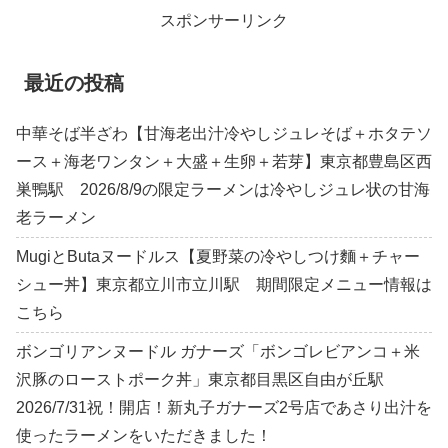
スポンサーリンク
最近の投稿
中華そば半ざわ【甘海老出汁冷やしジュレそば＋ホタテソ
ース＋海老ワンタン＋大盛＋生卵＋若芽】東京都豊島区西
巣鴨駅 2026/8/9の限定ラーメンは冷やしジュレ状の甘海
老ラーメン
MugiとButaヌードルス【夏野菜の冷やしつけ麵＋チャー
シュー丼】東京都立川市立川駅 期間限定メニュー情報は
こちら
ボンゴリアンヌードル ガナーズ「ボンゴレビアンコ＋米
沢豚のローストポーク丼」東京都目黒区自由が丘駅
2026/7/31祝！開店！新丸子ガナーズ2号店であさり出汁を
使ったラーメンをいただきました！