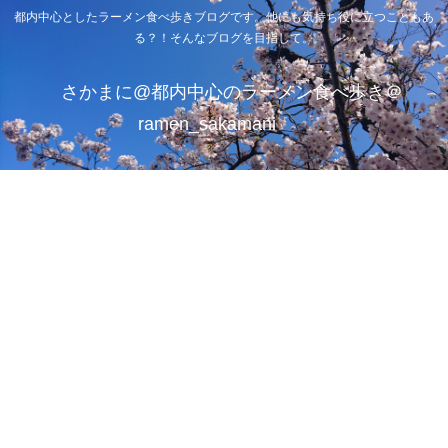
都内中心としたラーメン食べ歩きブログです。他にも気持ち役に立つこともあ
る？！そんなブログを目指して。
さかまに@都内中心のラーメン食べ歩き＠
ramen_sakamani