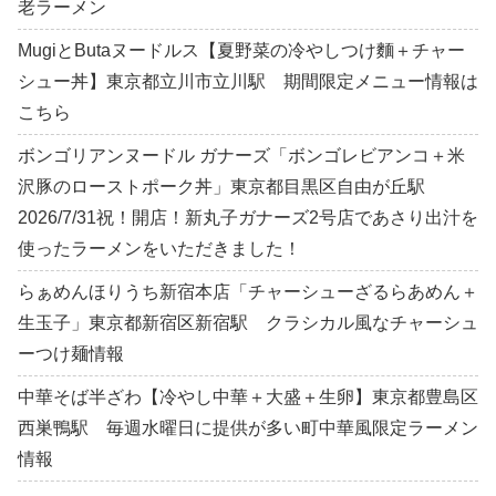
老ラーメン
MugiとButaヌードルス【夏野菜の冷やしつけ麵＋チャー
シュー丼】東京都立川市立川駅 期間限定メニュー情報は
こちら
ボンゴリアンヌードル ガナーズ「ボンゴレビアンコ＋米
沢豚のローストポーク丼」東京都目黒区自由が丘駅
2026/7/31祝！開店！新丸子ガナーズ2号店であさり出汁を
使ったラーメンをいただきました！
らぁめんほりうち新宿本店「チャーシューざるらあめん＋
生玉子」東京都新宿区新宿駅 クラシカル風なチャーシュ
ーつけ麺情報
中華そば半ざわ【冷やし中華＋大盛＋生卵】東京都豊島区
西巣鴨駅 毎週水曜日に提供が多い町中華風限定ラーメン
情報