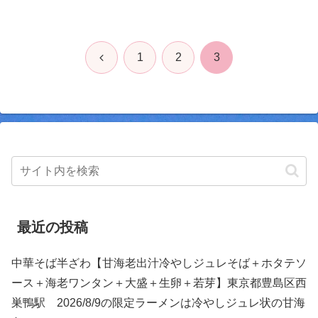
前
1
2
3
へ
最近の投稿
中華そば半ざわ【甘海老出汁冷やしジュレそば＋ホタテソ
ース＋海老ワンタン＋大盛＋生卵＋若芽】東京都豊島区西
巣鴨駅 2026/8/9の限定ラーメンは冷やしジュレ状の甘海