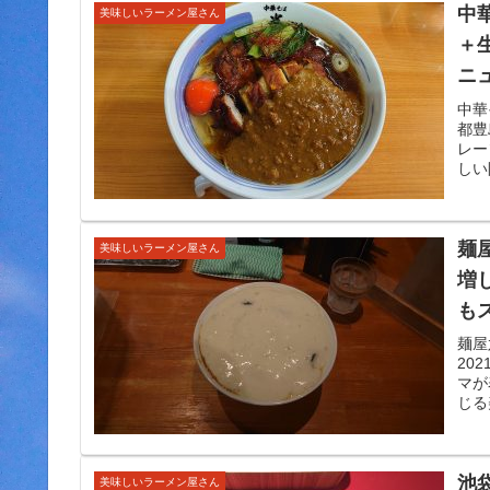
中
美味しいラーメン屋さん
＋
ニ
と
中華
都豊
限
レー
しい
麺
美味しいラーメン屋さん
増し
も
ス
麺屋
20
を
マが
じる
池
美味しいラーメン屋さん