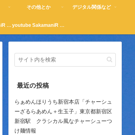
その他とか
デジタル関係など
youtube SakamaniR 紹介
youtube SakamaniR 紹介
最近の投稿
らぁめんほりうち新宿本店「チャーシュ
ーざるらあめん＋生玉子」東京都新宿区
新宿駅 クラシカル風なチャーシューつ
け麺情報