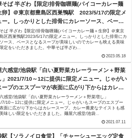
華そば 半ざわ【限定/排骨咖喱麺(パイコーカレー麺
生卵】＠東京都豊島区西巣鴨駅 2023/5/17の限定メ
ュー。しっかりとした排骨にカレーソース、ベース
なるスープが美味しいのでカレーも映える美味しい
そば 半ざわ【限定/排骨咖喱麺(パイコーカレー麺＋生卵】＠東京
島区西巣鴨駅2023/5/17の限定メニュー。しっかりとした排骨にカ
定をいただきました。
ソース、ベースとなるスープが美味しいのでカレーも映える美味
限定をいただきました。中華そば半ざわ...
2023.05.18
屋六感堂/池袋駅「白い夏野菜カレーラーメン＋野菜
」2021/7/10～12に提供に限定メニュー。じゃがい
スープのエスプーマが表面に広がり下からはカレー
ープ。カレー蕎麦なテイストも感じる美味しい限定
六感堂/池袋駅「白い夏野菜カレーラーメン＋野菜増し」
21/7/10～12に提供に限定メニュー。じゃがいもスープのエスプー
いただきました。
表面に広がり下からはカレースープ。カレー蕎麦なテイストも感
美味しい限定をいただきました。麺屋六感堂/池袋...
2021.07.11
袋駅【ソラノイロ食堂】「チャーシューエッグ定食