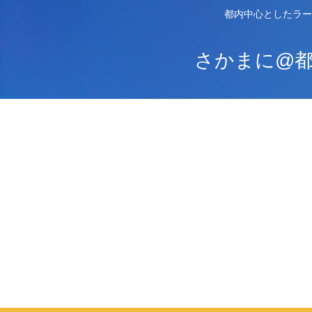
都内中心としたラー
さかまに@都内