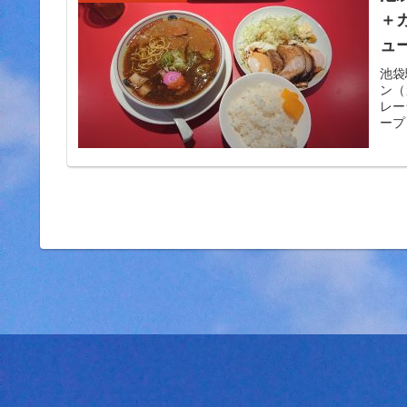
＋
ュ
く
池袋
ン（
レー
ープ