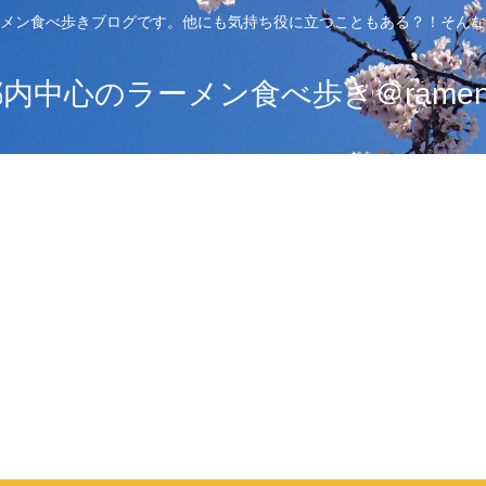
メン食べ歩きブログです。他にも気持ち役に立つこともある？！そんな
中心のラーメン食べ歩き＠ramen_