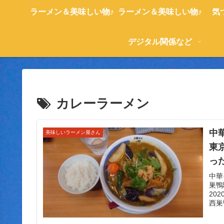
ラーメン＆美味しい物♪
ラーメン＆美味しい物♪
気
デジタル関係など
カレーラーメン
中
美味しいラーメン屋さん
東
っ
中華
巣鴨
20
西巣