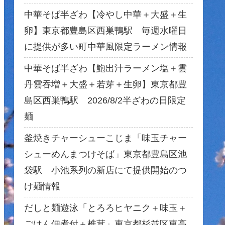
中華そば半ざわ【冷やし中華＋大盛＋生
卵】東京都豊島区西巣鴨駅 毎週水曜日
に提供が多い町中華風限定ラーメン情報
中華そば半ざわ【鮑出汁ラーメン塩＋雲
丹雲吞増＋大盛＋若芽＋生卵】東京都豊
島区西巣鴨駅 2026/8/2半ざわの日限定
麺
釜焼きチャーシューこじま「味玉チャー
シューめんまつけそば」東京都豊島区池
袋駅 小池系列の新店にて提供開始のつ
け麺情報
だしと麺遊泳「とろろヒヤニク＋味玉＋
ごはん佃煮付＋椎茸」東京都杉並区東高