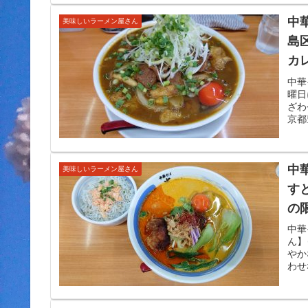
中
美味しいラーメン屋さん
島
カ
中華
曜日
ざわ
京都
中
美味しいラーメン屋さん
す
の
ら
中華
ん】
が
やか
わせ