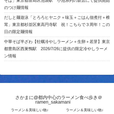
そば」東京都豊島区池袋駅 小池系列の新店にて提供開始
のつけ麺情報
だしと麺遊泳「とろろヒヤニク＋味玉＋ごはん佃煮付＋椎
茸」東京都杉並区東高円寺駅 祝！こちらで３周年！この
日の限定麺情報
中華そば半ざわ【牡蠣冷やしラーメン＋生卵＋若芽】東京
都豊島区西巣鴨駅 2026/7/26に提供の限定冷やしラーメ
ン情報
さかまに@都内中心のラーメン食べ歩き＠
ramen_sakamani
ラーメン＆美味しい物♪
ラーメン＆美味しい物♪