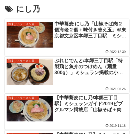
にし乃
中華蕎麦 にし乃「山椒そば肉２
美味しいラーメン屋さん
個海老２個＋味付き替え玉」＠東
京都文京区本郷三丁目駅 ミシュ
ラン東京にて連続でビブグルマン
掲載のお店は小池キング製麺金龍
2022.12.30
こいけのいえけい系列。出汁旨味
ふくよかに山椒香る美味しいラー
ぷれじでんと/本郷三丁目駅「特
美味しいラーメン屋さん
メンをいただきました。
製鶏と魚介のつけめん（麺量
300g）」ミシュラン掲載の小池
にし乃キング製麺系列。キング製
麺の太めの自家製麺と魚粉に鶏の
2021.05.26
旨味が美味しいスープ、特製具材
のワンタンも美味しいつけ麺をい
【中華蕎麦にし乃/本郷三丁目
美味しいラーメン屋さん
ただきました。
駅】ミシュランガイド2019ビブ
グルマン掲載店「山椒そば＋肉・
海老わんたん２個ずつ」小池さん
とキング製麺さんの系列。動物系
2019.11.16
×魚介乾物などのスープに山椒が
心地のよい一杯をいただいてきま