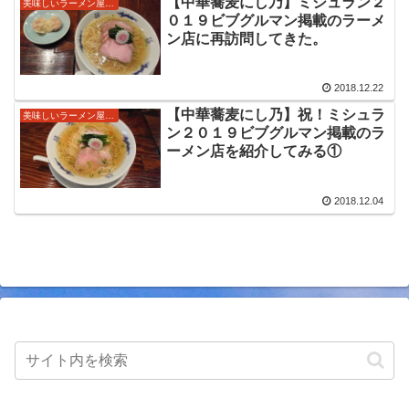
【中華蕎麦にし乃】ミシュラン２
美味しいラーメン屋さん
した。
０１９ビブグルマン掲載のラーメ
ン店に再訪問してきた。
2018.12.22
【中華蕎麦にし乃】祝！ミシュラ
美味しいラーメン屋さん
ン２０１９ビブグルマン掲載のラ
ーメン店を紹介してみる①
2018.12.04