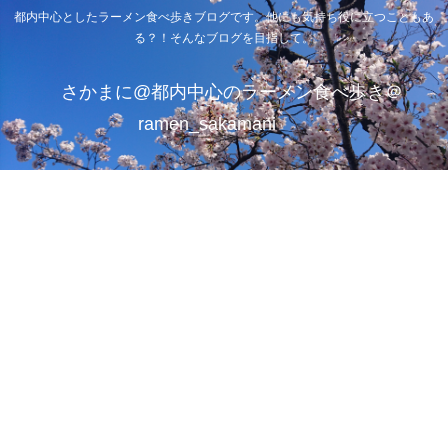
都内中心としたラーメン食べ歩きブログです。他にも気持ち役に立つこともあ
る？！そんなブログを目指して。
さかまに@都内中心のラーメン食べ歩き＠
ramen_sakamani