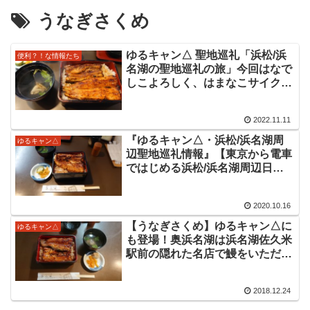
うなぎさくめ
ゆるキャン△ 聖地巡礼「浜松/浜
便利？！な情報たち
名湖の聖地巡礼の旅」今回はなで
しこよろしく、はまなこサイクル
で借りたレンタサイクルで浜名湖
一周の旅を中心に、うなぎさく
2022.11.11
め、大判焼き藤田屋、和菓子しず
花など訪問してきました。
『ゆるキャン△・浜松/浜名湖周
ゆるキャン△
辺聖地巡礼情報』【東京から電車
ではじめる浜松/浜名湖周辺日帰
り弾丸聖地巡礼旅行2020 with
GO TO トラベル】「前編 うな
2020.10.16
ぎさくめ～奥浜名湖展望公園～気
賀駅大判焼き藤田屋」東京発の弾
【うなぎさくめ】ゆるキャン△に
ゆるキャン△
丸日帰り聖地巡礼旅行の前編にな
も登場！奥浜名湖は浜名湖佐久米
ります。東京駅発からはじまる浜
駅前の隠れた名店で鰻をいただ
名湖北側の聖地巡礼になります。
く！
2018.12.24