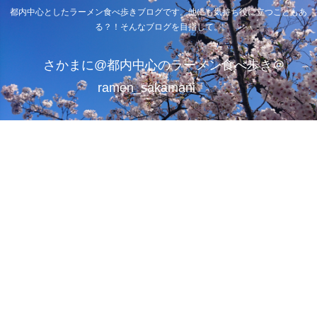
都内中心としたラーメン食べ歩きブログです。他にも気持ち役に立つこともあ
る？！そんなブログを目指して。
さかまに@都内中心のラーメン食べ歩き＠
ramen_sakamani