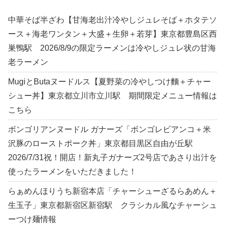
中華そば半ざわ【甘海老出汁冷やしジュレそば＋ホタテソ
ース＋海老ワンタン＋大盛＋生卵＋若芽】東京都豊島区西
巣鴨駅 2026/8/9の限定ラーメンは冷やしジュレ状の甘海
老ラーメン
MugiとButaヌードルス【夏野菜の冷やしつけ麵＋チャー
シュー丼】東京都立川市立川駅 期間限定メニュー情報は
こちら
ボンゴリアンヌードル ガナーズ「ボンゴレビアンコ＋米
沢豚のローストポーク丼」東京都目黒区自由が丘駅
2026/7/31祝！開店！新丸子ガナーズ2号店であさり出汁を
使ったラーメンをいただきました！
らぁめんほりうち新宿本店「チャーシューざるらあめん＋
生玉子」東京都新宿区新宿駅 クラシカル風なチャーシュ
ーつけ麺情報