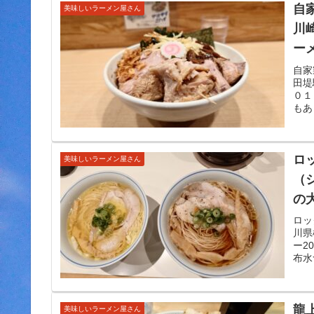
自
美味しいラーメン屋さん
川
ー
自家
田堤
０１
もあ
ロ
美味しいラーメン屋さん
（
の
ロッ
川県
ー2
布水
龍
美味しいラーメン屋さん