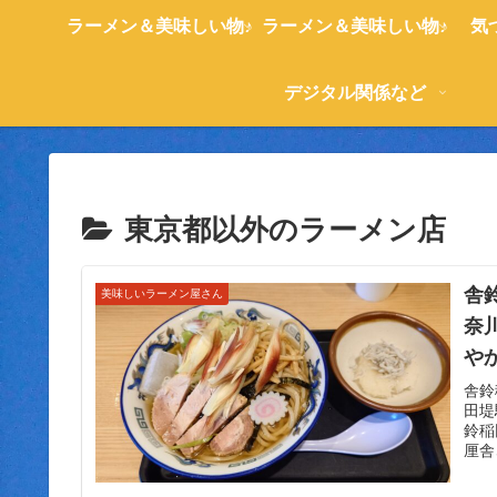
ラーメン＆美味しい物♪
ラーメン＆美味しい物♪
気
デジタル関係など
東京都以外のラーメン店
舎
美味しいラーメン屋さん
奈
や
舎鈴
田堤
鈴稲
厘舎