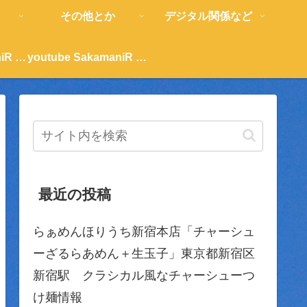
その他とか
デジタル関係など
youtube SakamaniR 紹介
youtube SakamaniR 紹介
最近の投稿
らぁめんほりうち新宿本店「チャーシュ
ーざるらあめん＋生玉子」東京都新宿区
新宿駅 クラシカル風なチャーシューつ
け麺情報