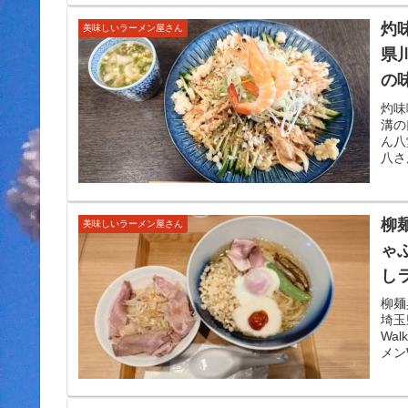
灼
美味しいラーメン屋さん
県
の
灼味
溝の
ん八
八さ
柳
美味しいラーメン屋さん
ゃ
し
柳麺
埼玉
Wa
メン