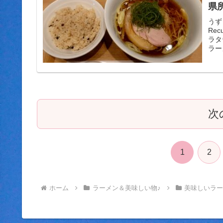
県
ン
うず
Re
ー
ラタ
ラー
次
1
2
ホーム
ラーメン＆美味しい物♪
美味しいラ