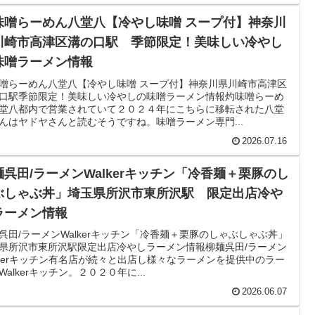
味噌らーめん八堂八【冷やし味噌 スープ付】神奈川
川崎市高津区溝の口駅 季節限定！美味しい冷やし
味噌ラーメン情報
噌らーめん八堂八【冷やし味噌 スープ付】神奈川県川崎市高津区
口駅季節限定！美味しい冷やしの味噌ラーメン情報灼味噌らーめ
堂八都内で営業されていて２０２４年にこちらに移転された八堂
んはヤドヤさんと読むそうですね。味噌ラーメン専門...
2026.07.16
麺呉田/ラーメンWalkerキッチン「冷香麺＋栗豚のし
ぶしゃぶ丼」埼玉県所沢市東所沢駅 限定出店冷や
ラーメン情報
呉田/ラーメンWalkerキッチン「冷香麺＋栗豚のしゃぶしゃぶ丼」
県所沢市東所沢駅限定出店冷やしラーメン情報柳麺呉田/ラーメン
lkerキッチン有名店が続々と出店し様々なラーメンを提供中のラー
Walkerキッチン。２０２０年に...
2026.06.07