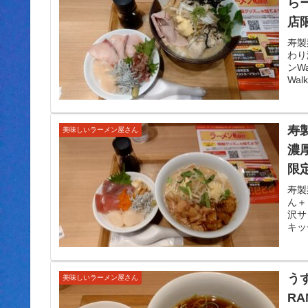
ら
店
寿製
わり
ンW
Wa
寿
美味しいラーメン屋さん
濃
限
寿製
ん＋
沢サ
キッ
う
美味しいラーメン屋さん
RA