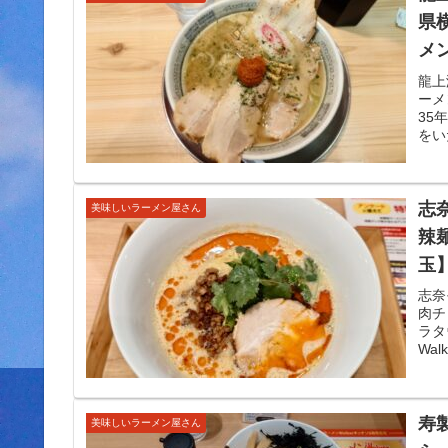
県
メ
龍上
ーメ
35
をい
志
美味しいラーメン屋さん
辣
玉
志奈
肉チ
ラタ
Wa
寿
美味しいラーメン屋さん