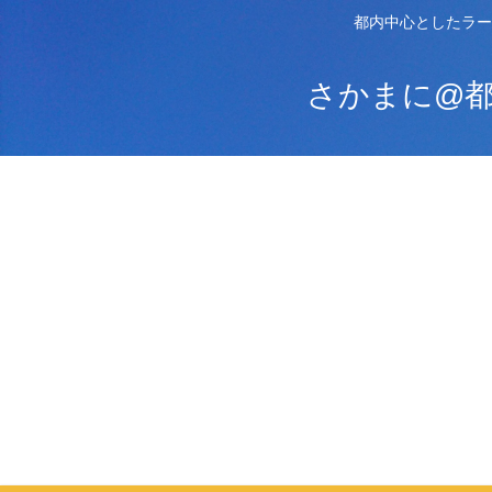
都内中心としたラー
さかまに@都内