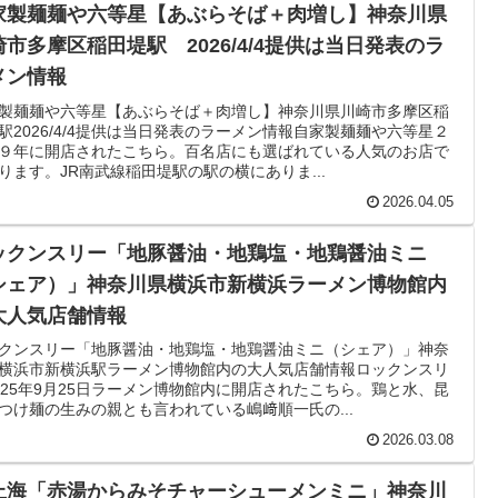
家製麺麺や六等星【あぶらそば＋肉増し】神奈川県
崎市多摩区稲田堤駅 2026/4/4提供は当日発表のラ
メン情報
製麺麺や六等星【あぶらそば＋肉増し】神奈川県川崎市多摩区稲
駅2026/4/4提供は当日発表のラーメン情報自家製麺麺や六等星２
９年に開店されたこちら。百名店にも選ばれている人気のお店で
ります。JR南武線稲田堤駅の駅の横にありま...
2026.04.05
ックンスリー「地豚醤油・地鶏塩・地鶏醤油ミニ
シェア）」神奈川県横浜市新横浜ラーメン博物館内
大人気店舗情報
クンスリー「地豚醤油・地鶏塩・地鶏醤油ミニ（シェア）」神奈
横浜市新横浜駅ラーメン博物館内の大人気店舗情報ロックンスリ
025年9月25日ラーメン博物館内に開店されたこちら。鶏と水、昆
つけ麺の生みの親とも言われている嶋﨑順一氏の...
2026.03.08
上海「赤湯からみそチャーシューメンミニ」神奈川