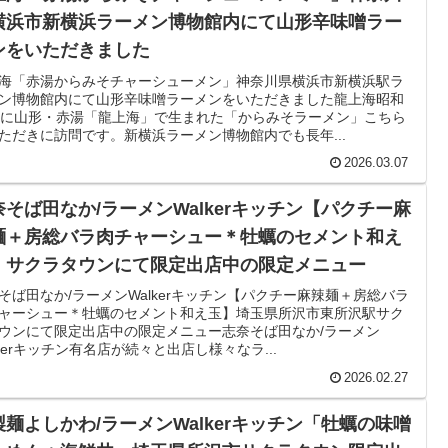
横浜市新横浜ラーメン博物館内にて山形辛味噌ラー
ンをいただきました
海「赤湯からみそチャーシューメン」神奈川県横浜市新横浜駅ラ
ン博物館内にて山形辛味噌ラーメンをいただきました龍上海昭和
年に山形・赤湯「龍上海」で生まれた「からみそラーメン」こちら
ただきに訪問です。新横浜ラーメン博物館内でも長年...
2026.03.07
奈そば田なか/ラーメンWalkerキッチン【パクチー麻
麺＋房総バラ肉チャーシュー＊牡蠣のセメント和え
】サクラタウンにて限定出店中の限定メニュー
そば田なか/ラーメンWalkerキッチン【パクチー麻辣麺＋房総バラ
ャーシュー＊牡蠣のセメント和え玉】埼玉県所沢市東所沢駅サク
ウンにて限定出店中の限定メニュー志奈そば田なか/ラーメン
lkerキッチン有名店が続々と出店し様々なラ...
2026.02.27
製麺よしかわ/ラーメンWalkerキッチン「牡蠣の味噌