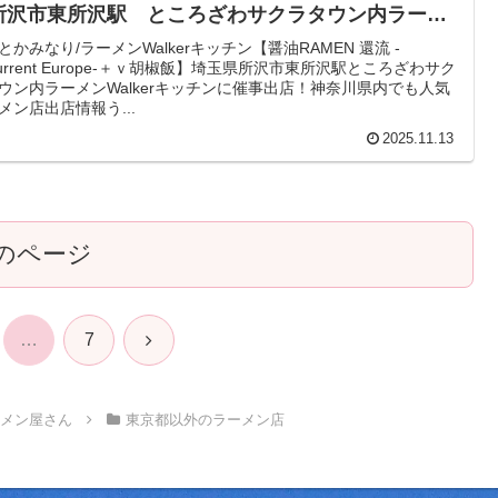
所沢市東所沢駅 ところざわサクラタウン内ラーメ
Walkerキッチンに催事出店！神奈川県内でも人気ラ
とかみなり/ラーメンWalkerキッチン【醤油RAMEN 還流 -
current Europe-＋ｖ胡椒飯】埼玉県所沢市東所沢駅ところざわサク
メン店出店情報
ウン内ラーメンWalkerキッチンに催事出店！神奈川県内でも人気
メン店出店情報う...
2025.11.13
のページ
次
…
7
へ
ーメン屋さん
東京都以外のラーメン店