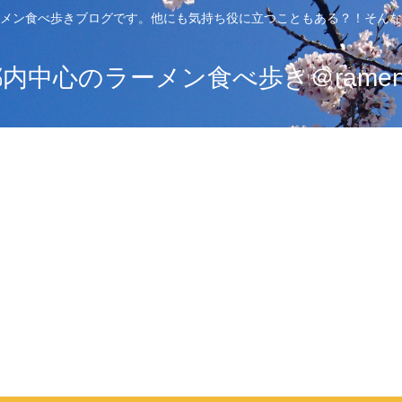
メン食べ歩きブログです。他にも気持ち役に立つこともある？！そんな
中心のラーメン食べ歩き＠ramen_