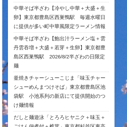
中華そば半ざわ【冷やし中華＋大盛＋生
卵】東京都豊島区西巣鴨駅 毎週水曜日
に提供が多い町中華風限定ラーメン情報
中華そば半ざわ【鮑出汁ラーメン塩＋雲
丹雲吞増＋大盛＋若芽＋生卵】東京都豊
島区西巣鴨駅 2026/8/2半ざわの日限定
麺
釜焼きチャーシューこじま「味玉チャー
シューめんまつけそば」東京都豊島区池
袋駅 小池系列の新店にて提供開始のつ
け麺情報
だしと麺遊泳「とろろヒヤニク＋味玉＋
ごはん佃煮付＋椎茸」東京都杉並区東高