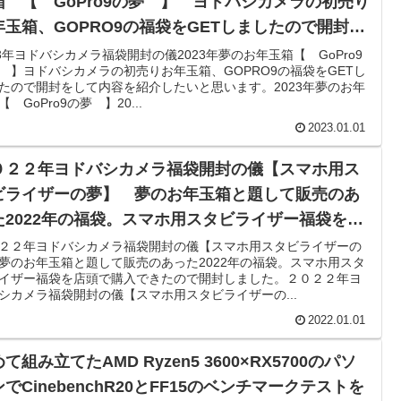
箱 【 GoPro9の夢 】 ヨドバシカメラの初売り
年玉箱、GOPRO9の福袋をGETしましたので開封を
て内容を紹介したいと思います。
23年ヨドバシカメラ福袋開封の儀2023年夢のお年玉箱【 GoPro9
 】ヨドバシカメラの初売りお年玉箱、GOPRO9の福袋をGETし
たので開封をして内容を紹介したいと思います。2023年夢のお年
【 GoPro9の夢 】20...
2023.01.01
０２２年ヨドバシカメラ福袋開封の儀【スマホ用ス
ビライザーの夢】 夢のお年玉箱と題して販売のあ
た2022年の福袋。スマホ用スタビライザー福袋を店
で購入できたので開封しました
２２年ヨドバシカメラ福袋開封の儀【スマホ用スタビライザーの
夢のお年玉箱と題して販売のあった2022年の福袋。スマホ用スタ
イザー福袋を店頭で購入できたので開封しました。２０２２年ヨ
シカメラ福袋開封の儀【スマホ用スタビライザーの...
2022.01.01
て組み立てたAMD Ryzen5 3600×RX5700のパソ
でCinebenchR20とFF15のベンチマークテストを