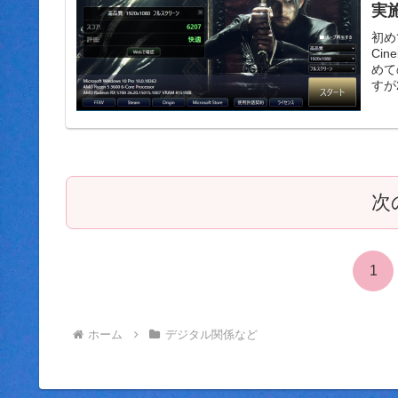
実
初め
Ci
めて
すが2
次
1
ホーム
デジタル関係など