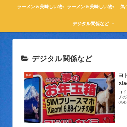
ラーメン＆美味しい物♪
ラーメン＆美味しい物♪
気
デジタル関係など
デジタル関係など
ヨ
福袋
Xi
ヨド
チの
8GB