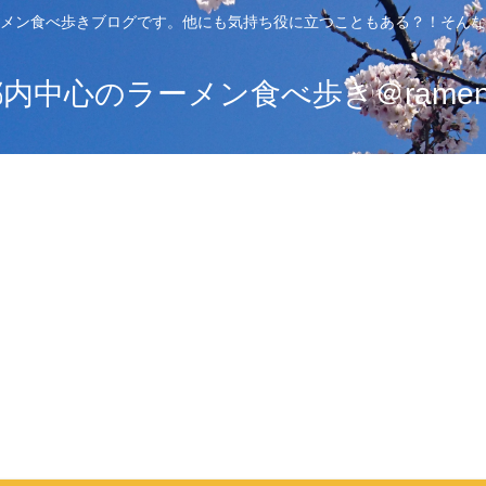
メン食べ歩きブログです。他にも気持ち役に立つこともある？！そんな
中心のラーメン食べ歩き＠ramen_