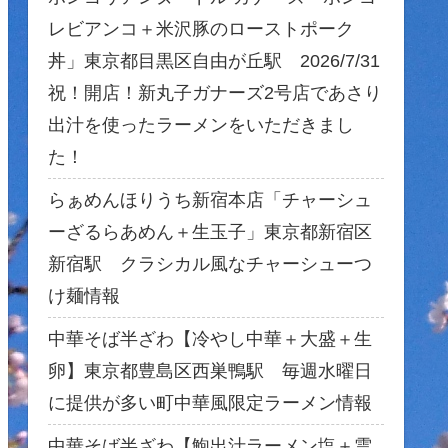
レビアンコ＋米沢豚のローストポーク
丼」東京都目黒区自由が丘駅 2026/7/31
祝！開店！新丸子ガナーズ2号店であさり
出汁を使ったラーメンをいただきまし
た！
らぁめんほりうち新宿本店「チャーシュ
ーざるらあめん＋生玉子」東京都新宿区
新宿駅 クラシカル風なチャーシューつ
け麺情報
中華そば半ざわ【冷やし中華＋大盛＋生
卵】東京都豊島区西巣鴨駅 毎週水曜日
に提供が多い町中華風限定ラーメン情報
中華そば半ざわ【鮑出汁ラーメン塩＋雲