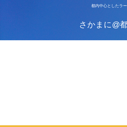
都内中心としたラー
さかまに@都内