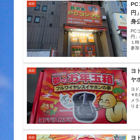
P
福袋
円
身
PC
円」
１時
参加
ヨ
福袋
ヤ
ヨド
￥8
メラ
りま
ヨ
福袋