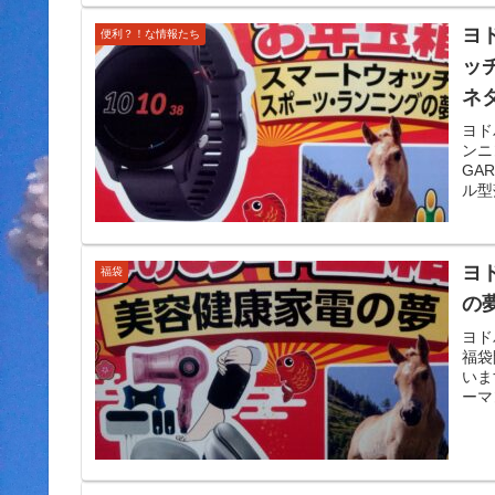
ヨ
便利？！な情報たち
ッ
ネ
ヨド
ンニ
GA
ル型
ヨ
福袋
の
ヨド
福袋
いま
ーマ