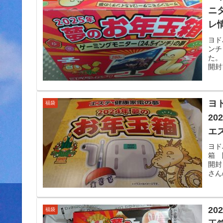
ニ
レ
ヨド
ンチ
た。
開封
ヨ
福袋
2
エ
た
ヨド
箱 
開封
さん
2
福袋