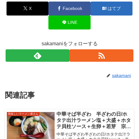
X
Facebook
はてブ
LINE
sakamaniをフォローする
sakamani
関連記事
中華そば半ざわ 半ざわの日/ホ
美味しいラーメン屋さん
タテ出汁ラーメン塩＋大盛＋ホタ
テ貝柱ソース＋生卵＋若芽 宗谷
産帆立むき身40kgの限定麺
中華そば半ざわ半ざわの日/ホタテ出汁ラ