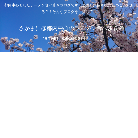
都内中心としたラーメン食べ歩きブログです。他にも気持ち役に立つこともあ
る？！そんなブログを目指して。
さかまに@都内中心のラーメン食べ歩き＠
ramen_sakamani