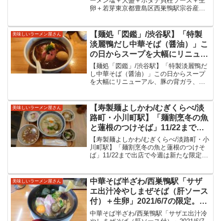
ーメン塩＋大盛＋ホタテ貝柱ソース＋生
卵＋若芽東京都豊島区西巣鴨駅宗谷産帆
立むき身40kgの限定麺中華そば半ざわ
2020年4月にオープンな中華そば半ざわさ
ん。東京都豊島区都営三田線西巣鴨駅か
【麺処「図鑑」/渋谷駅】「特製
美味しいラーメン屋さん
ら改札を出て地...
淡麗鴨だし中華そば（醤油）」こ
の日からスープを大幅にリニュー
アル、豚の背ガラ、名古屋コーチ
【麺処「図鑑」/渋谷駅】「特製淡麗鴨だ
ンを加え鴨ガラを増やしたという
し中華そば（醤油）」この日からスープ
を大幅にリニューアル、豚の背ガラ、名
一杯。以前も良かったですがこの
古屋コーチンを加え鴨ガラを増やしたと
日からのも美味しい一杯をいただ
いう一杯。以前も良かったですがこの日
きました。
からのも美味しい一杯をいただきまし
【寿製麺よしかわ/むぎくらべ/淡
美味しいラーメン屋さん
た。【麺処「図鑑」/渋谷...
路町・小川町駅】「麺割烹冬の魚
と蓮根のつけそば」11/22まで出
店で今週は新たな限定麺。つけそ
【寿製麺よしかわ/むぎくらべ/淡路町・小
ばは鰤ダシが豊かな一杯。あれこ
川町駅】「麺割烹冬の魚と蓮根のつけそ
ば」11/22まで出店で今週は新たな限定
れと楽しめる麺割烹スタイルの美
麺。つけそばは鰤ダシが豊かな一杯。あ
味しい限定をいただいてきまし
れこれと楽しめる麺割烹スタイルの美味
た。
しい限定をいただいてきました。【寿製
中華そば半ざわ/西巣鴨駅「サザ
美味しいラーメン屋さん
麺よしかわ/むぎ...
エ出汁冷やしまぜそば（肝ソース
付）＋生卵」2021/6/7の限定。毎
月第一日曜日のイベントは行けず
中華そば半ざわ/西巣鴨駅「サザエ出汁冷
も次の日の限定を。海の幸・さざ