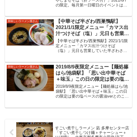
やしまぜそば（肝ソース付）」2021/6/7
の限定。毎月第一日曜日のイベントは行
えの旨味をたっぷり感じる美味し
けずも次の日の限定を。海の幸・さざえ
いまぜそばをいただきました。
の旨味をたっぷり感じる美味しいまぜそ
ばをいただきました。中華そば半ざわ/西
【中華そば半ざわ/西巣鴨駅】
美味しいラーメン屋さん
巣鴨駅２０２...
2021/1/1限定メニュー「カマス出
汁つけそば（塩）」元日も営業し
ていた半ざわさんの限定つけ麺を
【中華そば半ざわ/西巣鴨駅】2021/1/1限
注文。動物のスープにカマス出汁
定メニュー「カマス出汁つけそば
（塩）」元日も営業していた半ざわさん
というつけダレが美味しいつけ麺
の限定つけ麺を注文。動物のスープにカ
をいただいてきました。
マス出汁というつけダレが美味しいつけ
麺をいただいてきました。【中華そば半
2019/8/9夜限定メニュー【麺処篠
美味しいラーメン屋さん
ざわ/西巣鴨駅】２０...
はら/池袋駅】「思い出中華そば
＋味玉」この日の限定は要の塩ベ
ースの醤油verとのこと。今月の
2019/8/9夜限定メニュー【麺処篠はら/池
要の塩は行けなかったので訪問し
袋駅】「思い出中華そば＋味玉」この日
の限定は要の塩ベースの醤油verとのこ
見た目シンプルながら美味しい中
と。今月の要の塩は行けなかったので訪
華そばをいただいてきました。
問し見た目シンプルながら美味しい中華
そばをいただいてきました。【麺処篠は
ら/池袋駅】...
すごい煮干しラーメン 凪 多摩センター店
「すごい煮干しつけ麺＋チャーシュー＋