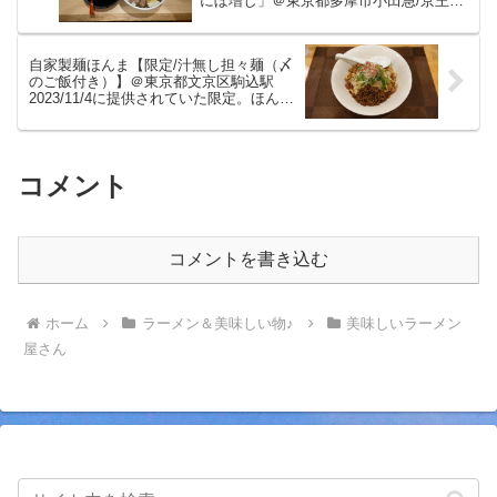
にぼ増し」＠東京都多摩市小田急/京王多
摩センター駅 凪系列にてつけ麺を大盛
りで。スープの見た目の色ほどエグミを
感じない美味しいつけ麺をいただきまし
自家製麺ほんま【限定/汁無し担々麺（〆
た。
のご飯付き）】＠東京都文京区駒込駅
2023/11/4に提供されていた限定。ほんま
さんは不定期で様々な限定有。肉とナッ
ツがたっぷり！程よい辛さ痺れが心地良
い美味しい汁無し担々麺をいただきまし
た。
コメント
コメントを書き込む
ホーム
ラーメン＆美味しい物♪
美味しいラーメン
屋さん